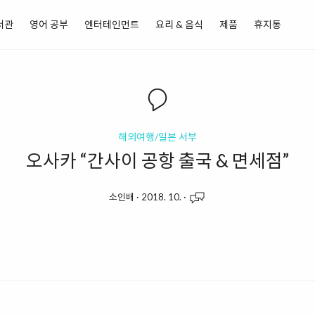
서관
영어 공부
엔터테인먼트
요리 & 음식
제품
휴지통
해외여행/일본 서부
오사카 “간사이 공항 출국 & 면세점”
소인배
·
2018. 10.
·