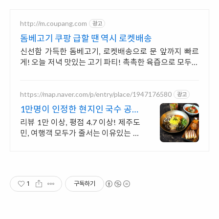
http://m.coupang.com
광고
돔베고기 쿠팡 급할 땐 역시 로켓배송
신선함 가득한 돔베고기, 로켓배송으로 문 앞까지 빠르
게! 오늘 저녁 맛있는 고기 파티! 촉촉한 육즙으로 모두가
만족할 거예요.
https://map.naver.com/p/entry/place/1947176580
광고
1만명이 인정한 현지인 국수 공항
15분 제주스러운 공간
리뷰 1만 이상, 평점 4.7 이상! 제주도
민, 여행객 모두가 줄서는 이유있는 맛
제주공항 15분, 주차 30대, 제주다운
공간에서 여행의 시작과 끝을 책임지
는 곳
1
구독하기