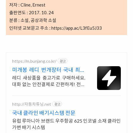
저자 : Cline, Ernest
출판연도 : 2017. 10. 24
분류 : 소설, 공상과학 소설
인터넷 교보문고 주소 :
https://app.ac/L3fEu5J33
https://m.bunjang.co.kr/
광고
미개봉 레디 번개장터 국내 최대
브랜드 중고거래
레디 새상품을 중고가로 구매하세요.
대화 없는 안전결제로 간편하게! 전국
각지에서 올라오는 전국구 최다 상품
매일 10만 개 이상의 신규 상품 업로드
http://자동차튜닝.net
광고
국내 클라인 배기시스템 전문
유럽 루마니아 브랜드 우주항공 625 인코넬 소재 클라인
가변 배기 시스템