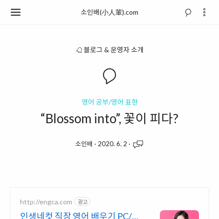
소인배(小人輩).com
블로그 & 운영자 소개
영어 공부/영어 표현
“Blossom into”, 꽃이 피다?
소인배
·
2020. 6. 2
·
http://engca.com
광고
인생네컷 직장 영어 배우기 PC/스