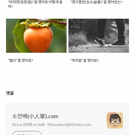
“비대면(非對面)”을 영어로 어떻게 쓸
“영구결번(永久缺番)”을 영어로는?
까?
“떫다”를 영어로?
“까치발”을 영어로?
댓글
소인배(小人輩).com
Since 2008 e-mail : theuranus@tistory.com