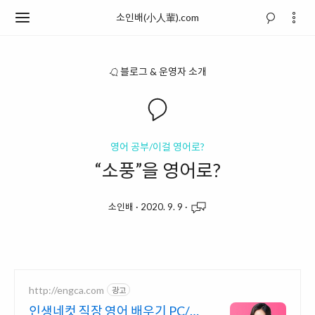
소인배(小人輩).com
블로그 & 운영자 소개
영어 공부/이걸 영어로?
“소풍”을 영어로?
소인배
·
2020. 9. 9
·
http://engca.com
광고
인생네컷 직장 영어 배우기 PC/스