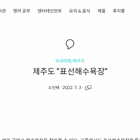
서관
영어 공부
엔터테인먼트
요리 & 음식
제품
휴지통
국내여행/제주도
제주도 “표선해수욕장”
소인배
·
2022. 7. 3
·