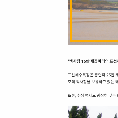
“백사장 16만 제곱미터의 표
표선해수욕장은 총면적 25만 제
모의 백사장을 보유하고 있는 
또한, 수심 역시도 굉장히 낮은