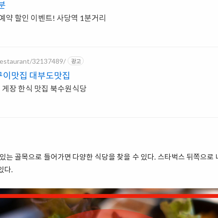
분
버예약 할인 이벤트! 사당역 1분거리
/restaurant/32137489/
광고
구이맛집 대부도맛집
 게장 한식 맛집 북수원식당
 있는 골목으로 들어가면 다양한 식당을 찾을 수 있다. 스타벅스 뒤쪽으로
있다.