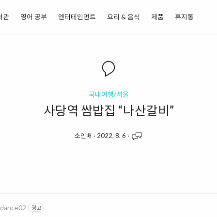
서관
영어 공부
엔터테인먼트
요리 & 음식
제품
휴지통
국내여행/서울
사당역 쌈밥집 “나산갈비”
소인배
·
2022. 8. 6
·
ardance02
광고