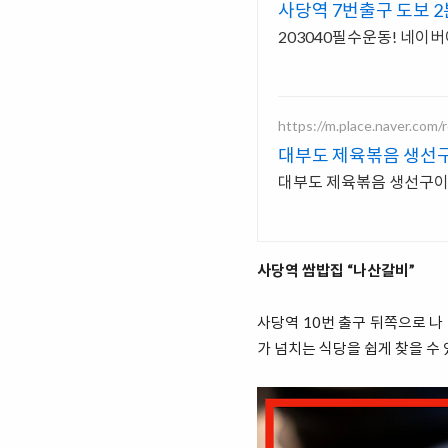
사당역 7번출구 도보 2
203040필수운동! 네이
https://m.place.naver.com
대부도 제육볶음 생선
대부도 제육볶음 생선구이
사당역 쌈밥집 “나산갈비”
사당역 10번 출구 뒤쪽으로 나
가 넘치는 식당을 쉽게 찾을 수 