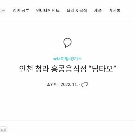
서관
영어 공부
엔터테인먼트
요리 & 음식
제품
휴지통
국내여행/경기도
인천 청라 홍콩음식점 “딤타오”
소인배
·
2022. 11.
·
광고