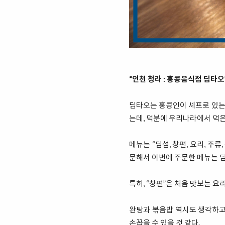
“인천 청라 : 홍콩음식점 딤타오
딤타오는 홍콩인이 셰프로 있는 
는데, 덕분에 우리나라에서 먹은
메뉴는 “딤섬, 창편, 요리, 주
문해서 이번에 주문한 메뉴는 딤
특히, “창편”은 처음 맛보는 
완탕과 볶음밥 역시도 생각하고
손꼽을 수 있을 것 같다.