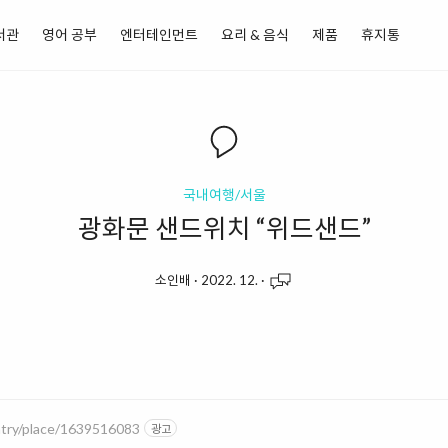
서관
영어 공부
엔터테인먼트
요리 & 음식
제품
휴지통
국내여행/서울
광화문 샌드위치 “위드샌드”
소인배
·
2022. 12.
·
ntry/place/1639516083
광고