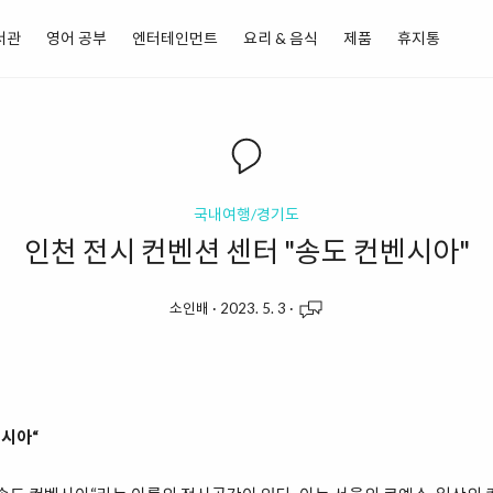
서관
영어 공부
엔터테인먼트
요리 & 음식
제품
휴지통
국내여행/경기도
인천 전시 컨벤션 센터 "송도 컨벤시아"
소인배
·
2023. 5. 3
·
벤시아“