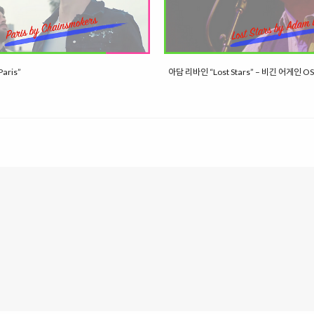
ris”
아담 리바인 “Lost Stars” – 비긴 어게인 O