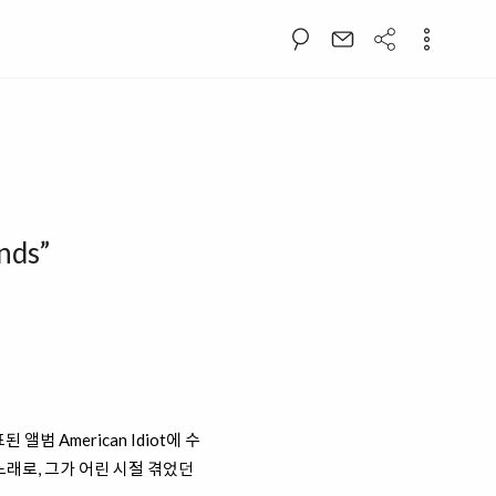
nds”
발표된 앨범
American Idiot에 수
인 노래로, 그가 어린 시절 겪었던