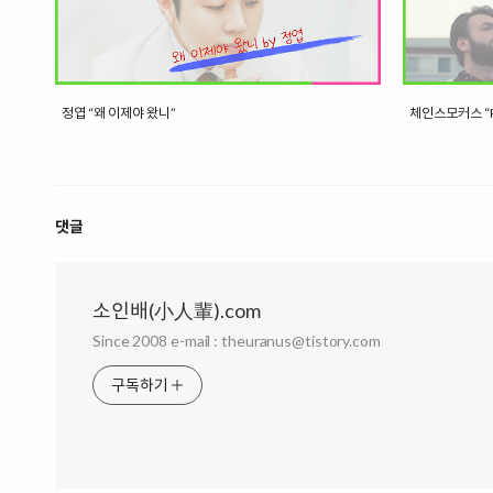
정엽 “왜 이제야 왔니”
체인스모커스 “Pa
댓글
소인배(小人輩).com
Since 2008 e-mail : theuranus@tistory.com
구독하기