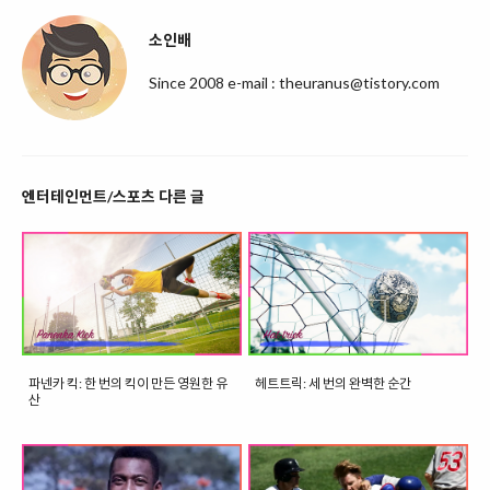
소인배
Since 2008 e-mail : theuranus@tistory.com
엔터테인먼트/스포츠 다른 글
파넨카 킥: 한 번의 킥이 만든 영원한 유
헤트트릭: 세 번의 완벽한 순간
산