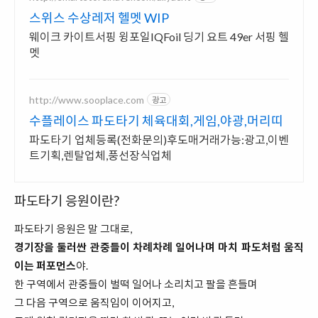
스위스 수상레저 헬멧 WIP
웨이크 카이트서핑 윙포일IQFoil 딩기 요트 49er 서핑 헬
멧
http://www.sooplace.com
광고
수플레이스 파도타기 체육대회,게임,야광,머리띠
파도타기 업체등록(전화문의)후도매거래가능:광고,이벤
트기획,렌탈업체,풍선장식업체
파도타기 응원이란?
파도타기 응원은 말 그대로,
경기장을 둘러싼 관중들이 차례차례 일어나며 마치 파도처럼 움직
이는 퍼포먼스
야.
한 구역에서 관중들이 벌떡 일어나 소리치고 팔을 흔들며
그 다음 구역으로 움직임이 이어지고,