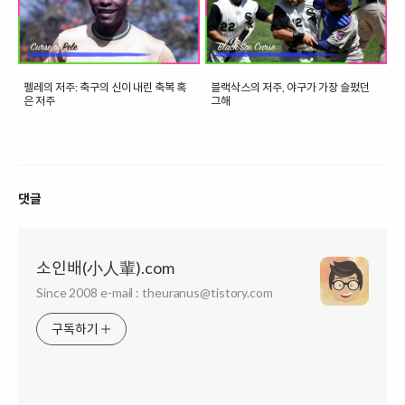
펠레의 저주: 축구의 신이 내린 축복 혹
블랙삭스의 저주, 야구가 가장 슬펐던
은 저주
그해
댓글
소인배(小人輩).com
Since 2008 e-mail : theuranus@tistory.com
구독하기