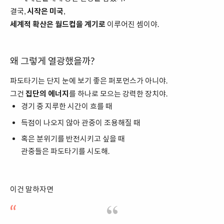
결국,
시작은 미국
,
세계적 확산은 월드컵을 계기로
이루어진 셈이야.
왜 그렇게 열광했을까?
파도타기는 단지 눈에 보기 좋은 퍼포먼스가 아니야.
그건
집단의 에너지
를 하나로 모으는 강력한 장치야.
경기 중 지루한 시간이 흐를 때
득점이 나오지 않아 관중이 조용해질 때
혹은 분위기를 반전시키고 싶을 때
관중들은 파도타기를 시도해.
이건 말하자면