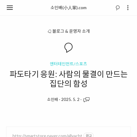
소인배(小人輩).com
블로그 & 운영자 소개
엔터테인먼트/스포츠
파도타기 응원: 사람의 물결이 만드는
집단의 함성
소인배
·
2025. 5. 2
·
http://smartstore.naver.com/allyacht
광고