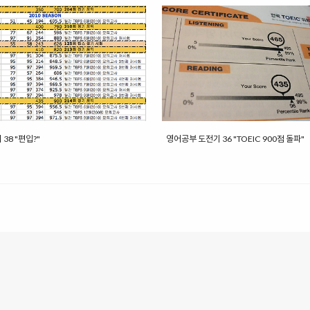
38 "편입?"
영어공부 도전기 36 "TOEIC 900점 돌파"