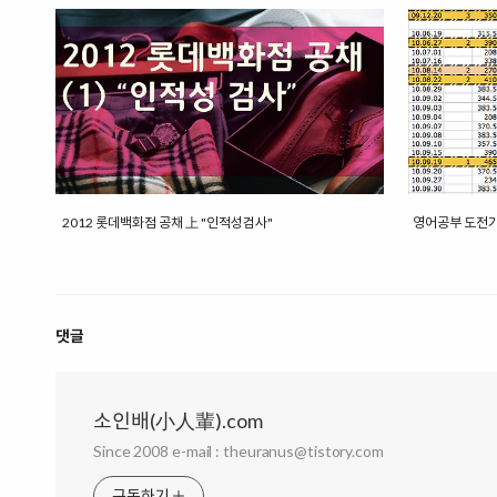
2012 롯데백화점 공채 上 "인적성검사"
영어공부 도전기 
댓글
소인배(小人輩).com
Since 2008 e-mail : theuranus@tistory.com
구독하기