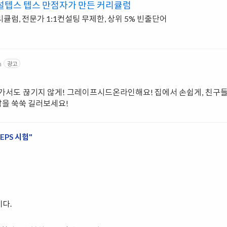
설텝스 텝스 만점자가 만든 커리큘럼
큘럼, 전문가 1:1컨설팅 무제한, 상위 5% 빈출단어
m
광고
 가서도 끊기지 않게! 그레이프시드온라인해요! 집에서 손쉽게, 친구
감을 쑥쑥 길러보세요!
EPS 시험"
이다.