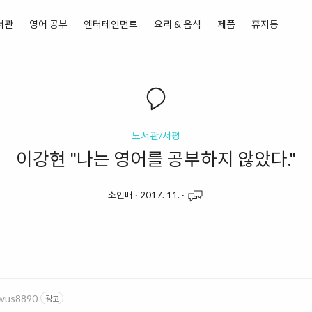
서관
영어 공부
엔터테인먼트
요리 & 음식
제품
휴지통
도서관/서평
이강현 "나는 영어를 공부하지 않았다."
소인배
·
2017. 11.
·
owus8890
광고