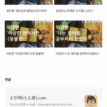
정찬용 "영어공부 절대로 하지 마라"
권광현 & 박영훈 "디지털 노마드"
이강현 "이상한 영어 사전 동물편"
이강현 "나는 영어를 공부하지 않았다."
댓글
소인배(小人輩).com
Since 2008 e-mail : theuranus@tistory.com