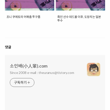
조니 쿠에토의 어깨춤 투구폼
흑인 선수 데드볼 이후, 도망치는 일본
투수
댓글
소인배(小人輩).com
Since 2008 e-mail : theuranus@tistory.com
구독하기