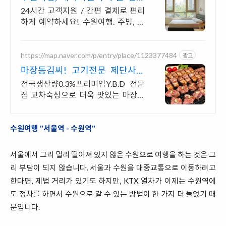
동 골목 여행
24시간 고객지원 / 간편 결제로 편리
하게 예약하세요! 수원여행. 주방, 수
영장, 자쿠지, 아기 침대. 필요한 모든
게 갖춰진 숙소를 예약하세요.
https://map.naver.com/p/entry/place/1123377484
광고
마장동김씨! 고기전문 제단사가
구워주는집
전국생산량0.3%프리미엄Y.B.D 전문
점 교차숙성으로 더욱 맛있는 마장동
김씨! 숯불에 육즙가득 프리미엄 고기
얼룩돼지 숙달된 제단사가 구워주는
집!
수원여행 "서울역 - 수원역"
서울에서 그리 멀리 떨어져 있지 않은 수원으로 여행을 하는 것은 그
리 부담이 되지 않습니다. 서울과 수원을 대중교통으로 이동하려고
한다면, 제법 거리가 있기도 하지만, KTX 열차가 이제는 수원역에
도 정차를 하면서 수원으로 갈 수 있는 방법이 한 가지 더 늘었기 때
문입니다.