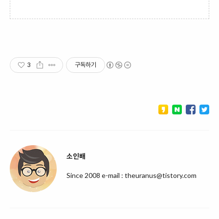
3
구독하기
소인배
Since 2008 e-mail : theuranus@tistory.com