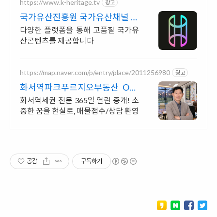
https://www.k-heritage.tv
광고
국가유산진흥원 국가유산채널 한
국의 세계유산 영상
다양한 플랫폼을 통해 고품질 국가유
산콘텐츠를 제공합니다
https://map.naver.com/p/entry/place/2011256980
광고
화서역파크푸르지오부동산 O31
258 8949
화서역세권 전문 365일 열린 중개! 소
중한 꿈을 현실로, 매물접수/상담 환영
공감
구독하기