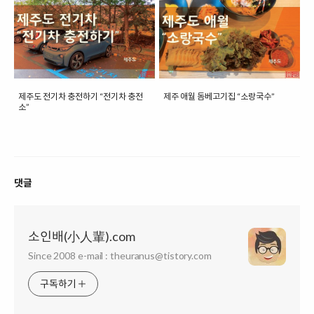
제주도 전기차 충전하기 “전기차 충전
제주 애월 돔베고기집 “소랑국수”
소”
댓글
소인배(小人輩).com
Since 2008 e-mail : theuranus@tistory.com
구독하기