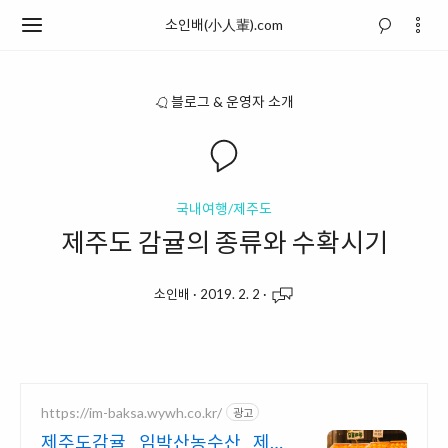
소인배(小人輩).com
블로그 & 운영자 소개
국내여행/제주도
제주도 감귤의 종류와 수확시기
소인배
·
2019. 2. 2
·
https://im-baksa.wywh.co.kr/
광고
제주도감귤 임박산농수산 제주