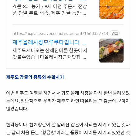
은갈지, 옥돔 판매
효돈 3대 농가 / 9시 이전 주문시 전상
품 당일 무료 배송, 제주 감귤 농장 직
영 운영, 감귤, 레드향, 천혜향, 한라봉,
황금향, 카라향 등
https://m.place.naver.com/restaurant/1660357714
광고
제주올레시장모루쿠다입니다 서
귀포산해진미를맛볼수있는곳
제주도서나오는 산해진미를 한곳에서
맛볼수있습니다올레시장근처맛집 제
주오면특별하게꼭가야하는곳
제주도 감귤의 종류와 수확시기
이번 제주도 여행을 하면서 서귀포 올레 시장을 다시 한번 둘러보았
는데요. 일반적으로 우리가 제주도 하면 떠올리는 그 감귤이 보이지
않았습니다.
한라봉이나, 천혜향같이 잘 알려진 감귤이 자리를 지키고 있는 것과
는 달리 처음 듣는 “황금향”이라는 품종이 자리를 지키고 있었던 것