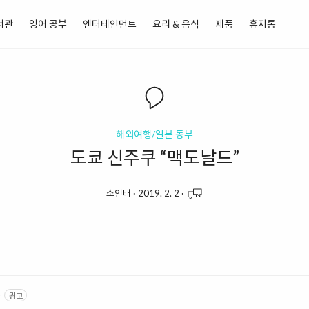
서관
영어 공부
엔터테인먼트
요리 & 음식
제품
휴지통
해외여행/일본 동부
도쿄 신주쿠 “맥도날드”
소인배
·
2019. 2. 2
·
r
광고