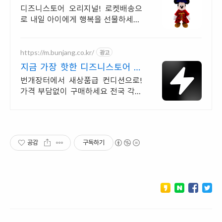
시 인형
디즈니스토어 오리지널! 로켓배송으
로 내일 아이에게 행복을 선물하세요.
픽사 토이스토리 친구들! 와우회원 무
료배송과 30일 반품으로 안심하세요.
https://m.bunjang.co.kr/
광고
지금 가장 핫한 디즈니스토어 국
내 최대 브랜드 중고거래
번개장터에서 새상품급 컨디션으로!
가격 부담없이 구매하세요 전국 각지
에서 올라오는 전국구 최다 상품 매일
10만 개 이상의 신규 상품 업로드
공감
구독하기