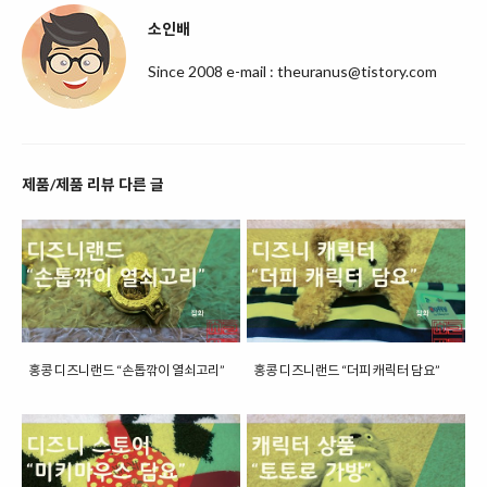
소인배
Since 2008 e-mail : theuranus@tistory.com
제품/제품 리뷰 다른 글
홍콩 디즈니랜드 “손톱깎이 열쇠고리”
홍콩 디즈니랜드 “더피 캐릭터 담요”