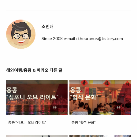
소인배
Since 2008 e-mail : theuranus@tistory.com
해외여행/홍콩 & 마카오 다른 글
홍콩 “심포니 오브 라이트”
홍콩 “합석 문화”