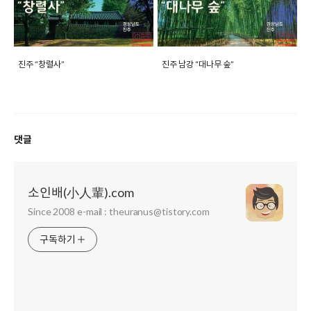
진주 “창렬사”
진주 남강 “대나무 숲”
댓글
소인배(小人輩).com
Since 2008 e-mail : theuranus@tistory.com
구독하기