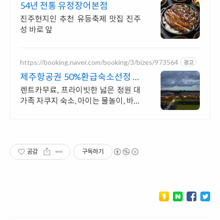
54년 전통 유정장어본점
진주현지인 추천 유등축제 맛집 진주
성 바로 앞
https://booking.naver.com/booking/3/bizes/973564
광고
제주항공권 50%환급숙소선정 렌
트카 무료 이벤트중
렌트카무료, 프라이빗한 넓은 정원 대
가족 자쿠지 숙소, 아이는 물놀이, 바베
큐 최대 16인, 전통돌집을 현대적으로
해석한 넓고 멋진 숙소, 실내 자쿠지,
바베큐
공감
구독하기