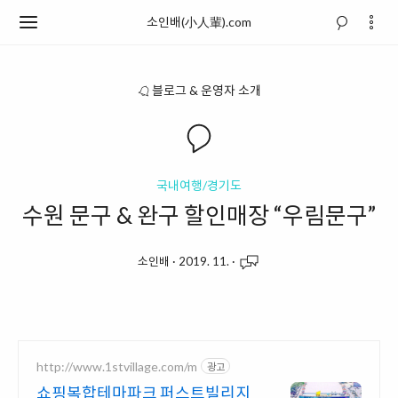
소인배(小人輩).com
블로그 & 운영자 소개
국내여행/경기도
수원 문구 & 완구 할인매장 “우림문구”
소인배
·
2019. 11.
·
http://www.1stvillage.com/m
광고
쇼핑복합테마파크 퍼스트빌리지