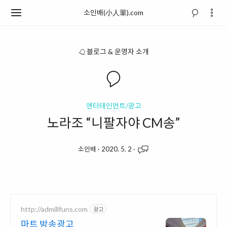
소인배(小人輩).com
블로그 & 운영자 소개
엔터테인먼트/광고
노라조 “니팔자야 CM송”
소인배
·
2020. 5. 2
·
http://admillfuns.com
광고
마트 방송광고