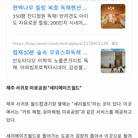
편백나무 힐링 복층 독채펜션 골
프여행 최적! 곽지해변근처
150평 잔디정원 독채! 반려견도 아이
도 자유로운 힐링, 200인치 시네마,불
멍 애월 납읍리 돌담길 속 아지트. 온돌
방, 불멍 바베큐, 호텔침구 갖춘 대가족
펜션
https://map.naver.com/p/entry/place/1272451134
광고
협재10분 숲속 무료스파독채 안
도타다오 미학이 깃든 건축
안도타다오 미학의 노출콘크리트 독
채. 야외빔프로젝터시네마, 감성불멍,
무료야외스파 퀸침대2개 여유로운 숙
면. 프리미엄 오베스 어메니티, 캡슐커
피완비. 먼지없는 청결
제주 서귀포 미로공원 “세리메이즈월드”
제주 서귀포 월드컵경기장 옆에는 “세리월드”라는 곳이 있다. 이곳
에서는 “카트 체험, 승마체험, 미로공원”과 같은 서비스를 제공하고
있다.
세리메이즈월드로 들어가는 도로가 굉장히 좁아서 이곳으로 들어