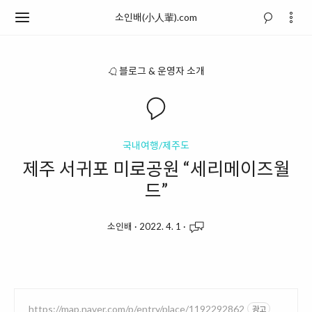
소인배(小人輩).com
블로그 & 운영자 소개
국내여행/제주도
제주 서귀포 미로공원 “세리메이즈월
드”
소인배
·
2022. 4. 1
·
https://map.naver.com/p/entry/place/1192292862
광고