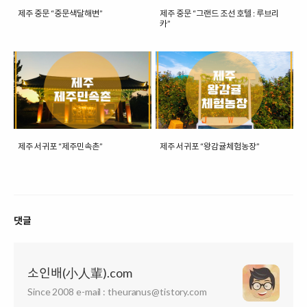
제주 중문 “중문색달해변”
제주 중문 “그랜드 조선 호텔 : 루브리
카”
제주 서귀포 “제주민속촌”
제주 서귀포 “왕감귤체험농장”
댓글
소인배(小人輩).com
Since 2008 e-mail : theuranus@tistory.com