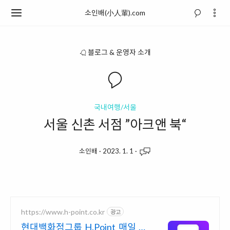
소인배(小人輩).com
블로그 & 운영자 소개
국내여행/서울
서울 신촌 서점 ”아크앤 북“
소인배
·
2023. 1. 1
·
https://www.h-point.co.kr
광고
현대백화점그룹 H.Point 매일 최