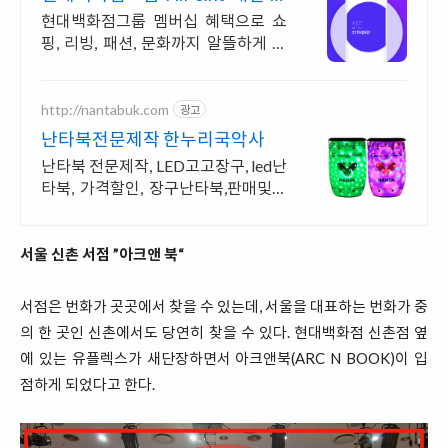
대 5천 포인트 적립
현대백화점그룹 멤버십 혜택으로 쇼
핑, 리빙, 패션, 문화까지 알뜰하게 즐
기세요!
http://nantabuk.com
광고
난타북전문제작 한누리국악사
난타북 전문제작, LED고고장구, led난
타북, 가격할인, 장구난타북,판매및대
여
서울 신촌 서점 ”아크앤 북“
서점은 번화가 곳곳에서 찾을 수 있는데, 서울을 대표하는 번화가 중
의 한 곳인 신촌에서도 당연히 찾을 수 있다. 현대백화점 신촌점 옆
에 있는 유플렉스가 새단장하면서 아크앤북(ARC N BOOK)이 입
점하게 되었다고 한다.