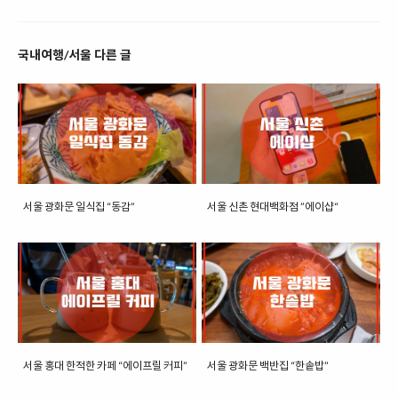
국내여행/서울 다른 글
서울 광화문 일식집 “동감”
서울 신촌 현대백화점 ”에이샵“
서울 홍대 한적한 카페 “에이프릴 커피”
서울 광화문 백반집 “한솥밥”