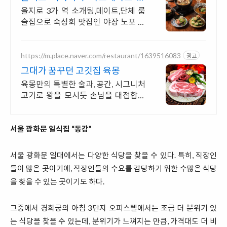
지로야장원탑맛집
을지로 3가 역 소개팅,데이트,단체 룸
술집으로 숙성회 맛집인 야장 노포 이
자카야 일본정통방식의 요리방식과
수제소스로 일본 현지의 맛을 느낄 수
있는 이자카야
https://m.place.naver.com/restaurant/1639516083
광고
그대가 꿈꾸던 고깃집 육몽
육몽만의 특별한 술과, 공간, 시그니처
고기로 왕을 모시듯 손님을 대접합니
다
서울 광화문 일식집 “동감”
서울 광화문 일대에서는 다양한 식당을 찾을 수 있다. 특히, 직장인
들이 많은 곳이기에, 직장인들의 수요를 감당하기 위한 수많은 식당
을 찾을 수 있는 곳이기도 하다.
그중에서 경희궁의 아침 3단지 오피스텔에서는 조금 더 분위기 있
는 식당을 찾을 수 있는데, 분위기가 느껴지는 만큼, 가격대도 더 비