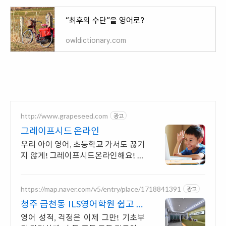
“최후의 수단”을 영어로?
owldictionary.com
http://www.grapeseed.com
광고
그레이프시드 온라인
우리 아이 영어, 초등학교 가서도 끊기
지 않게! 그레이프시드온라인해요! 집
에서 손쉽게, 친구들과 같이 하는 수업
으로 영어 자신감을 쑥쑥 길러보세요!
https://map.naver.com/v5/entry/place/1718841391
광고
청주 금천동 ILS영어학원 쉽고 재
미있게 배우는 영어
영어 성적, 걱정은 이제 그만! 기초부