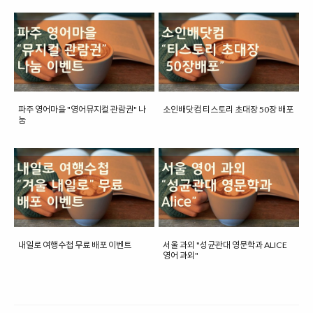
파주 영어마을 "영어뮤지컬 관람권" 나
소인배닷컴 티스토리 초대장 50장 배포
눔
내일로 여행수첩 무료 배포 이벤트
서울 과외 "성균관대 영문학과 ALICE
영어 과외"