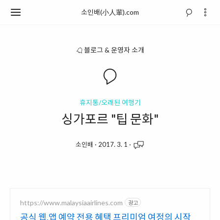
소인배(小人輩).com
블로그 & 운영자 소개
휴지통/오래된 여행기
싱가포르 "팁 문화"
소인배
·
2017. 3. 1
·
https://www.malaysiaairlines.com
광고
공식 웹,앱 예약 전용 혜택 프리미엄 여정의 시작