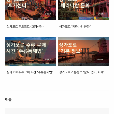
싱가포르 푸드코트 "호커센터"
싱가포르 “페라나칸 문화”
싱가포르 주류 구매 시간 "주류통제법"
싱가포르 기본정보 "날씨, 언어, 화폐"
댓글