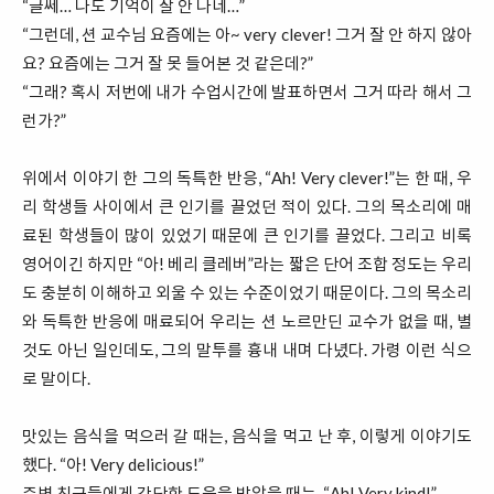
“글쎄… 나도 기억이 잘 안 나네…”
“그런데, 션 교수님 요즘에는 아~ very clever! 그거 잘 안 하지 않아
요? 요즘에는 그거 잘 못 들어본 것 같은데?”
“그래? 혹시 저번에 내가 수업시간에 발표하면서 그거 따라 해서 그
런가?”
위에서 이야기 한 그의 독특한 반응, “Ah! Very clever!”는 한 때, 우
리 학생들 사이에서 큰 인기를 끌었던 적이 있다. 그의 목소리에 매
료된 학생들이 많이 있었기 때문에 큰 인기를 끌었다. 그리고 비록
영어이긴 하지만 “아! 베리 클레버”라는 짧은 단어 조합 정도는 우리
도 충분히 이해하고 외울 수 있는 수준이었기 때문이다. 그의 목소리
와 독특한 반응에 매료되어 우리는 션 노르만딘 교수가 없을 때, 별
것도 아닌 일인데도, 그의 말투를 흉내 내며 다녔다. 가령 이런 식으
로 말이다.
맛있는 음식을 먹으러 갈 때는, 음식을 먹고 난 후, 이렇게 이야기도
했다. “아! Very delicious!”
주변 친구들에게 간단한 도움을 받았을 때는, “Ah! Very kind!”