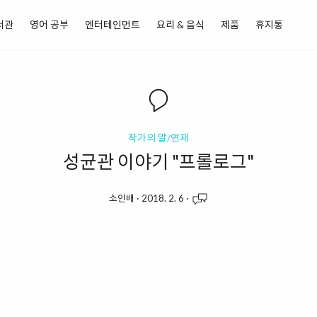
서관
영어 공부
엔터테인먼트
요리 & 음식
제품
휴지통
작가의 말/연재
성균관 이야기 "프롤로그"
소인배
·
2018. 2. 6
·