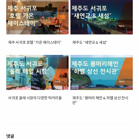
제주 서귀포 호텔 “가온 제이스테이”
제주도 “새연교 & 새섬”
서귀포 올레 시장의 다양한 먹거리들
제주도 “용머리 해안 & 하멜 상선 전시
관”
댓글