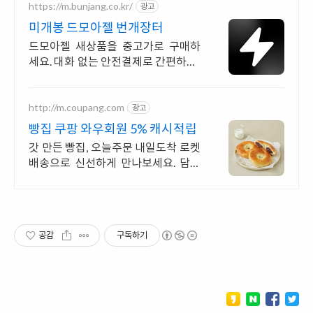
https://m.bunjang.co.kr/
광고
미개봉 드모아젤 번개장터
드모아젤 새상품을 중고가로 구매하
세요. 대화 없는 안전결제로 간편하게!
전국 각지에서 올라오는 전국구 최다
상품 매일 10만 개 이상의 신규 상품
업로드
http://m.coupang.com
광고
빵집 쿠팡 와우회원 5% 캐시적립
갓 만든 빵집, 오늘주문 내일도착 로켓
배송으로 신선하게 만나보세요. 담백
하고 풍미 가득한 베이커리, 와우회원
30일 내 무료반품으로 경험하세요.
공감
구독하기