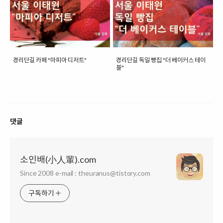
경리단길 카페 "마피아 디저트"
경리단길 독일 빵집 "더 베이커스 테이
블"
댓글
소인배(小人輩).com
Since 2008 e-mail : theuranus@tistory.com
구독하기