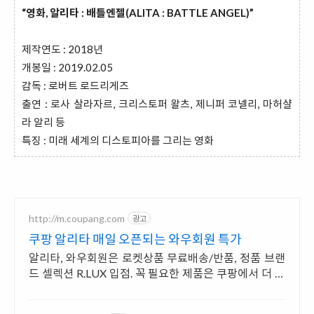
“영화, 알리타 : 배틀엔젤(ALITA : BATTLE ANGEL)”
제작연도 : 2018년
개봉일 : 2019.02.05
감독 : 로버트 로드리게즈
출연 : 로사 살라자르, 크리스토퍼 왈츠, 제니퍼 코넬리, 마허샬
라 알리 등
특징 : 미래 세계의 디스토피아를 그리는 영화
http://m.coupang.com
광고
쿠팡 알리타 매일 오픈되는 와우회원 특가
알리타, 와우회원은 로켓상품 무료배송/반품, 정품 브랜
드 셀렉션 R.LUX 입점. 꼭 필요한 제품은 쿠팡에서 더 저
렴하게, 로켓배송으로 더 빠르게!