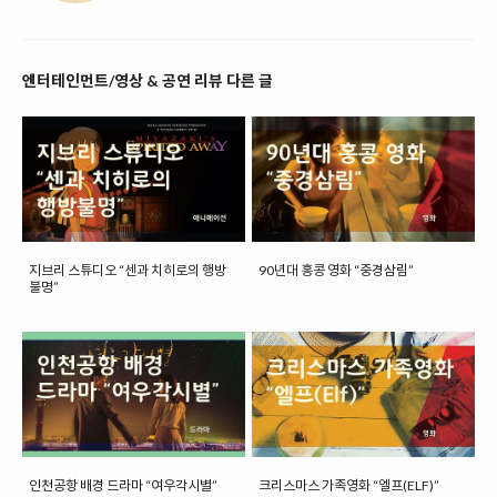
엔터테인먼트/영상 & 공연 리뷰 다른 글
지브리 스튜디오 “센과 치히로의 행방
90년대 홍콩 영화 “중경삼림”
불명”
인천공항 배경 드라마 “여우각시별”
크리스마스 가족영화 “엘프(ELF)”