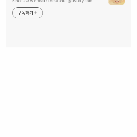
Since 2008 e-mail : theuranus@tistory.com
구독하기