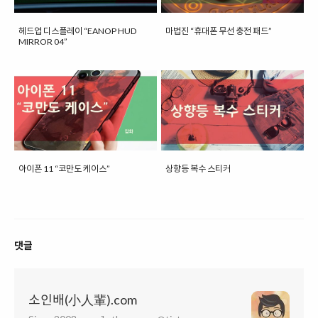
헤드업 디스플레이 “EANOP HUD
마법진 “휴대폰 무선 충전 패드”
MIRROR 04”
아이폰 11 “코만도 케이스”
상향등 복수 스티커
댓글
소인배(小人輩).com