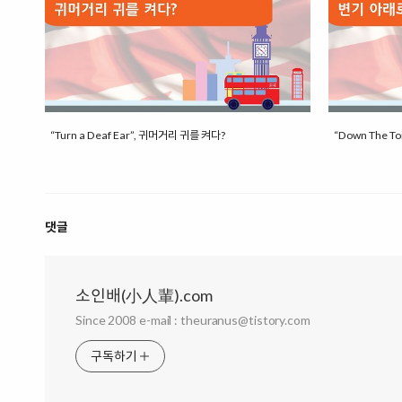
“Turn a Deaf Ear”, 귀머거리 귀를 켜다?
“Down The T
댓글
소인배(小人輩).com
Since 2008 e-mail : theuranus@tistory.com
구독하기