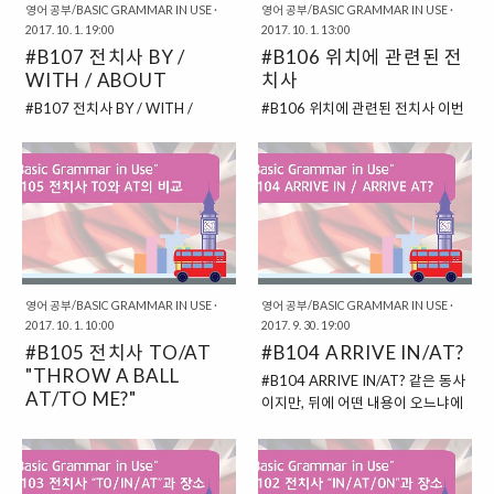
영어 공부/BASIC GRAMMAR IN USE
·
영어 공부/BASIC GRAMMAR IN USE
·
2017. 10. 1. 19:00
2017. 10. 1. 13:00
#B107 전치사 BY /
#B106 위치에 관련된 전
WITH / ABOUT
치사
#B107 전치사 BY / WITH /
#B106 위치에 관련된 전치사 이번
ABOUT 계속해서 이어서 전치사에
에도 계속해서 전치사에 대해서 이
대해서 이야기를 해보도록 하겠습
야기를 해보도록 하겠습니다. 이번
니다. 이번 글이 전치사에 관한 마지
에는 다양한 전치사에 대해서 살펴
막 내용이라고 할 수 있을 것입니다.
보도록 할 것인데요. 특히 위치와 관
이렇게 전치사는 너무 복잡한 내용
련된 전치사에 대해서 살펴보도록
이 많아서, 이렇게 오랜 시간 시간을
할 것입니다. 우선 먼저, 이 글에서
할애해도 쉽지 않은 것 같습니다. 이
살펴볼 전치사들을 정리해보면 아
번에는 "ON / AT"에 대한 내용을
래와 같이 볼 수 있겠습니다. NEXT
조금 살펴보고, "BY / WITH /
TO = ~의 바로 옆에 BETWEEN =
영어 공부/BASIC GRAMMAR IN USE
·
영어 공부/BASIC GRAMMAR IN USE
·
2017. 10. 1. 10:00
2017. 9. 30. 19:00
ABOUT" 등의 전치사에 대해서 살
~의 사이에 IN FRONT OF = ~의
#B105 전치사 TO/AT
#B104 ARRIVE IN/AT?
펴보도록 할 것입니다. # ON이 쓰
앞에 IN BACK OF = ~의 뒤에
이는 경우 ON은 앞에서 "어딘가에
"THROW A BALL
ACROSS FROM = ~의 바로 맞은
#B104 ARRIVE IN/AT? 같은 동사
붙어있는 경우"를 가리킨다고 살펴
편에 BY = ~의 옆에 UNDER = ~의
AT/TO ME?"
이지만, 뒤에 어떤 내용이 오느냐에
보았습니다. 그래서 같은 개념으로
밑에 ABOVE = ~의 위에 / BELOW
따라서 다른 전치사를 동반하는 경
#B105 전치사 TO/AT "THROW
계속해서 이어지는데요. 여기에서
= ~의 밑에 FROM = ~에서 / TO =
우가 있습니다. 아주 미세하게 다른
A BALL AT/TO ME?" 이번에는
는 특별히 휴가를 가는 경우, 집이
~로 INTO = ~안으로 OUT OF =
경우이지만, "ARRIVE IN"과
"BASIC GRAMMAR IN USE" 책에
불타는 경우 등에도 ON을 쓴다는
~의 안에서 밖으로 / ~의 밖으로
"ARRIVE AT"이 그러한 경우 중의
서는 언급이 되어 있지 않지만, 전치