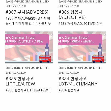
가 잦습니다. 최소한 비교 대상이 2
서, "누구보다 ~하다"는 의미를 담
영어 공부/BASIC GRAMMAR IN USE
·
영어 공부/BASIC GRAMMAR IN USE
·
2017. 9. 27. 13:30
2017. 9. 27. 12:00
개는 되어야 할 것이지요. 그래서
은 것을 영어로는 "비교급"이라고
#B87 부사(ADVERBS)
#B86 형용사
"A는 B보다 비싸다." 혹은 "A는 B보
표현합니다. 그리고 그 형태는 주로
다 크다."와 같이 두 가지 대상을 놓
"-ER"과 "MORE"로 나타나는 모습
(ADJECTIVE)
#B87 부사(ADVERBS) 앞에서 형
고 이야기하는 경우가 잦을 것입니
이지요. # -ER / MORE = 더 ~한 이
용사에 대해서 한 번 이야기를 나누
#B86 형용사(ADJECTIVE) 이번
다. # "A IS MORE OOO THAN
렇게 "-ER"이라는 접두사와
어보았습니다. 이번에는 "부사"에
에는 "형용사"에 대해서 한 번 이야
B" = A는 B 보다 더 ~하다. 그래서
"MORE"이라는 단어를 붙여서 "더
대해서 한 번 이야기를 해볼 것입니
기를 해보도록 하겠습니다. 사실, 큰
이렇게 "A는 B보다 더 ~하다"는 표
~한"이라는 의미를 첨가할 수 있습
다. 형용사가 "명사"를 꾸며주는 용
의미에서 "형용사" 역시도 한정사에
현을 영어로 이렇게 "A IS MORE
니다. 그럼 언제 "-ER"이 붙고, 언제
도로 사용되는 문장 성분이라고 한
속하는 문법이랍니다. 하지만, 이러
OOO THAN B"와 같이 사용할 수
"MORE"을 사용하는지에 대해서
다면, "부사"의 경우에는 "동사"를
한 용어에 너무 신경 쓰지 않으셨으
있답니다. ..
궁금하실 텐데요. "-E..
꾸며주는 문장 성분이라고 보면 될
면 합니다. 제목은 그냥, 분류를 하
것입니다. 물론, "동사" 이외의 것들
기 위해서 적어둔 것이니 말이죠. 이
을 꾸며주기도 하는데요. 우선
번에는 "형용사"가 무엇인지, 그리
"BASIC GRAMMAR IN USE"에서
고 어떻게 사용되는지에 대해서 한
영어 공부/BASIC GRAMMAR IN USE
·
영어 공부/BASIC GRAMMAR IN USE
·
는 초급 내용이기에, 다른 부분들은
2017. 9. 27. 11:00
번 살펴보도록 할 것입니다. # 형용
2017. 9. 27. 10:00
조금 생략해두고, 중요한 부분에 대
#B85 한정사 A
사 = 명사를 꾸며주는 역할 형용사
#B84 한정사 A
해서 먼저 살펴보도록 하지요. # 동
를 쉽게 생각해보면, 명사를 꾸며주
LITTLE/A FEW
LOT/MUCH/MANY
사를 꾸며주는 문장 성분 = 부사 부
는 역할을 하는 단어라고 볼 수 있습
#B85 한정사 A LITTLE/A FEW 이
#B84 한정사 A
사는 동사를 꾸며주는 문장 성분이
니다. "잘생겼다.", "예쁘다."같은 내
번에는 계속해서 이어서 "적은"이라
LOT/MUCH/MANY 계속해서 이
랍니다. 그래서, 명사와 비교해서 살
용이 바로 영어의 형용사가 될 것이
는 의미를 가지는 한정사인
번에는 수량을 나타내는 한정사에
펴보는 것이 이해를 돕기에 편할 것
지요. 아래의 문장 속에서 어떤 형용
"LITTLE / FEW"에 대해서 살펴보
대해서 살펴보도록 하겠습니다. 그
입니다. 두 가지를 한 번 비교해보면
사가 사용되었는지 살펴보도록 하
도록 하겠습니다. 이렇게 보기에는
중에서 먼저 대표적으로 "많다"는