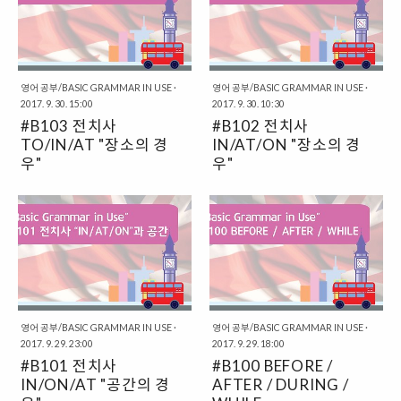
내용을 언급하고 있지요. 영어에서
ON = ~에 붙어있는 /..
하나라고 할 수 있지요. 그리고 여기
사 TO와 AT의 차이점을 보여주는
는 휴가를 갈 때도 내가 "휴가" 기간
에서 같은 의미로 사용되는
내용에 대해서 한 번 살펴보도록 하
에 붙..
"GET"까지 끼워서 3가지를 한 번
겠습니다. 바로 "TO"는 어딘가의
살펴보도록 하겠습니다. # ARRIVE
목표지점을 가리킨다고 살펴보았습
와 GET의 경우 ARRIVE와 GET은
니다. "TO 장소"의 형태로 사용하
영어 공부/BASIC GRAMMAR IN USE
·
영어 공부/BASIC GRAMMAR IN USE
·
모두 장소의 개념으로 사용하면,
2017. 9. 30. 15:00
2017. 9. 30. 10:30
면, 특정한 장소가 바로 "목적지"가
"도착하다"라는 의미로 사용되는 동
#B103 전치사
#B102 전치사
되는 것이었지요. 하지만, "AT"의
사들입니다. 그런데, 이 둘은 어울리
경우에는 한 점과 같은 장소를 가리
TO/IN/AT "장소의 경
IN/AT/ON "장소의 경
는 전치사가 다르답니다. 그 내용을
키기도 합니다. # THROW A BALL
우"
우"
아래에서 정리해보도록 하지요.
TO YOU. = 너에게 공을 던진다. /
#B103 전치사 TO/IN/AT "장소의
#B102 전치사 IN/AT/ON "장소의
ARRIVE IN 도시/국가 = 도시나 국
THROW A BALL AT YOU. = 너에
경우" 이번에는 장소와 관련하여 자
경우" 이번에는 계속해서 이어서,
가에 도착하다. ARRIVE AT 기타
게 공을 던진다. 이렇게 전치사 자체
주 사용되는 다른 전치사에 대해서
전치사 IN/ON/AT에 대해서 살펴
장소 = 기타 장소에 도착하다. GET
가 가지고 있는 기본적인 뜻이 다르
도 살펴보도록 하겠습니다. 바로
보도록 하겠습니다. 앞에서는 이 3
TO 장소 = 장소에..
기 때문에, 영어 자체에서는 그 의미
"TO / IN / AT"에 대해서 살펴볼 것
가지의 전치사가 "공간의 개념"에서
상의 차이를 보이지만, 이것을 우..
인데요. 앞에서 이야기한 내용이 중
어떻게 사용되는지에 대해서 한 번
복해서 등장하는 경우가 있기도 하
살펴보았는데요. 이번에는 조금 더
답니다. 그나마 새롭게 등장한 내용
범위를 넓힌 경우를 살펴보도록 할
이 "TO"라고 할 수 있을 것인데요.
영어 공부/BASIC GRAMMAR IN USE
·
것입니다. 그래서, 나름 "장소의 경
영어 공부/BASIC GRAMMAR IN USE
·
2017. 9. 29. 23:00
2017. 9. 29. 18:00
사실 이 부분도 앞에서 "FROM...
우"라는 이름을 붙여보았지요. # 범
#B101 전치사
#B100 BEFORE /
TO"를 살펴볼 때, 간략하게 언급이
위를 조금 넓힌 경우의 전치사 IN /
IN/ON/AT "공간의 경
AFTER / DURING /
되기도 했지요. # TO = 어디로...
AT / ON 사실, 이렇게 범위를 조금