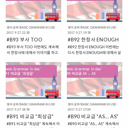
목적어가 2개 필요한 동사가 있습
우, "바가 아직도 내리고 있다."라고
을 것이지요. 물론 경우에 따라서 전
보도록 하겠습니다. 앞에서 우리는
니다. 대표적인 동사가 바로..
말할 수 있는데요..
혀 하지 않기도 하고 말이죠. 이렇게
영어는 대표적인 고립어로 일종의
무언가를 "얼마나 자주"하는지에 대
조립식 구조의 언어라고 이야기를
해서 이야기할 때 필요한 단어들이
했었습니다. 그래서 우리말과 달리
있는데요. 이러한 단어들을 두고
어순이 상당히 중요하지요. 우리말
영어 공부/BASIC GRAMMAR IN USE
·
영어 공부/BASIC GRAMMAR IN USE
·
2017. 9. 27. 22:30
2017. 9. 27. 19:30
"빈도부사"라고 표현을 합니다. #
의 경우에는 어순이 바뀌어도 그 의
#B93 부사 TOO
#B92 한정사 ENOUGH
빈도부사 = 어떤 것을 "얼마나 자
미를 파악할 수 있지만, 영어의 경우
주"하는지에 대해서 첨가하는 단어
에는 어순이 바뀌게 되면, 그 의미를
#B93 부사 TOO 이번에도 계속해
#B92 한정사 ENOUGH 이번에는
들 빈도부사에는 다양한 단어들이
파악하기 힘들다고 이야기를 했었
서 한정사에 대해서 이야기를 하고
다시 한정사 ENOUGH에 대해서 살
있는데요. 바로 아래와 같은 단어들
습니다. 그래서, 이번에는 영어에서
있습니다. 이번에는 주로 부사로 활
펴보도록 하겠습니다. 사실,
이 그러한 빈도부사에 해당하는 단
문장을 만드는 어순에 대해서 살펴
용되는 TOO라는 표현에 대해서 한
"ENOUGH"은 다양한 형태로 사용
어들이라고 할 수 있답니다.
보도록 할 것이지요. # 영어의 문장
번 이야기를 해볼 것입니다. TOO
된답니다. 대명사로 사용되기도 하
ALWAYS = 항상 / OFTEN = 자주 /
순서 "주어 + 동사 + 목적어"의 경우
는 크게 두 가지의 의미로 사용되는
고, 형용사로 사용되기도 하고, 부사
EVER = 언제나(강조하는 의미) /
우선 기본적으로 영어의 대부분의
것을 볼 수 있습니다. 바로 한 가지
로 사용되기도 하는 표현이지요. 그
RARELY = 드물게 ALSO = 또한..
문장은 "주어 + 동사 + 목적어"로 이
는 "ME, TOO."와 같이 사용되는
래서 이 표현을 사실, 특정한 품사로
루어져 있습니다..
"나도"라는 의미이지요. 하지만 이
나누어서 살펴보는 것은 피곤한 일
경우에는 앞에서 "TOO /
이 될 수도 있을 것입니다. 그래서
EITHER"를 살펴보면서 알아본 바
실제로 문장 속에서는 어떻게 쓰이
영어 공부/BASIC GRAMMAR IN USE
·
영어 공부/BASIC GRAMMAR IN USE
·
가 있으니, 이번에는 생략해보도록
는지, 그리고 어떠한 의미로 쓰이는
2017. 9. 27. 18:30
2017. 9. 27. 17:00
하겠습니다. 이 내용이 궁금하시다
지에 대해서 살펴보는 것이 더 좋지
#B91 비교급 "최상급"
#B90 비교급 "AS... AS"
면, 앞의 "UNIT 43"으로 돌아가 보
요. # 충분한 이라는 의미로 사용되
#B91 비교급 "최상급" 계속해서 이
#B90 비교급 "AS... AS" 계속해서
면 될 것이지요. 링크는 아래에 있습
는 ENOUGH 우선 "ENOUGH"는