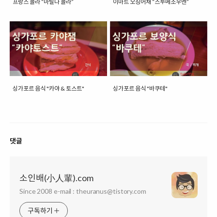
프랑스 콜라 “마틸다 콜라”
이마트 오징어채 “스루메소우멘”
싱가포르 음식 "카야 & 토스트"
싱가포르 음식 "바쿠테"
댓글
소인배(小人輩).com
Since 2008 e-mail : theuranus@tistory.com
구독하기