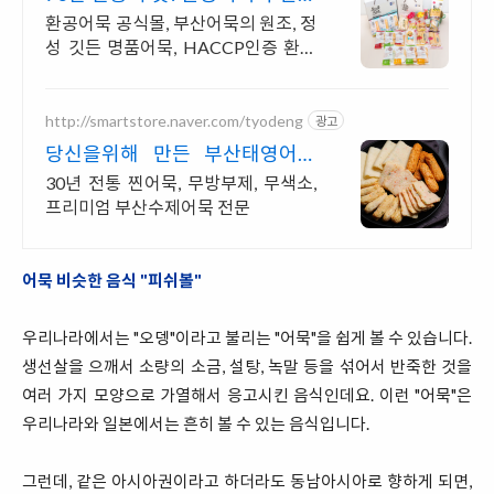
묵의 끝판왕 !
환공어묵 공식몰, 부산어묵의 원조, 정
성 깃든 명품어묵, HACCP인증 환공
어묵
http://smartstore.naver.com/tyodeng
광고
당신을위해 만든 부산태영어묵
당일제조당일소비 이게 수제다
30년 전통 찐어묵, 무방부제, 무색소,
프리미엄 부산수제어묵 전문
어묵 비슷한 음식 "피쉬볼"
우리나라에서는 "오뎅"이라고 불리는 "어묵"을 쉽게 볼 수 있습니다.
생선살을 으깨서 소량의 소금, 설탕, 녹말 등을 섞어서 반죽한 것을
여러 가지 모양으로 가열해서 응고시킨 음식인데요. 이런 "어묵"은
우리나라와 일본에서는 흔히 볼 수 있는 음식입니다.
그런데, 같은 아시아권이라고 하더라도 동남아시아로 향하게 되면,