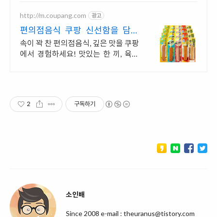
http://m.coupang.com
광고
편의점음식 쿠팡 신선함을 담아
로켓배송
속이 꽉 찬 편의점음식, 깊은 맛을 쿠팡
에서 경험하세요! 맛있는 한 끼, 육즙
가득한 만두, 든든하게 즐겨보세요.
2
구독하기
소인배
Since 2008 e-mail : theuranus@tistory.com