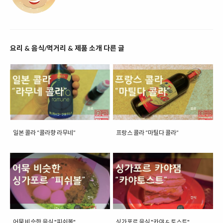
요리 & 음식/먹거리 & 제품 소개 다른 글
일본 콜라 “콜라향 라무네”
프랑스 콜라 “마틸다 콜라”
어묵 비슷한 음식 "피쉬볼"
싱가포르 음식 "카야 & 토스트"