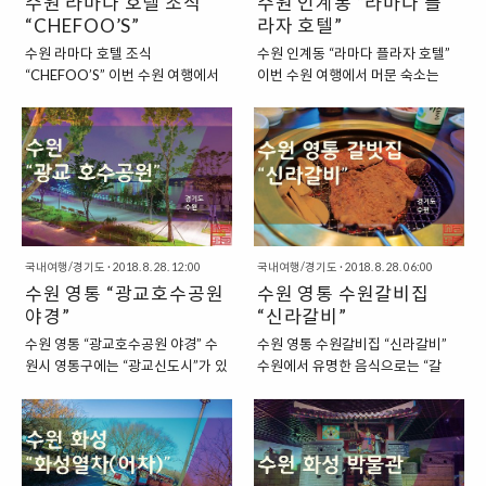
수원 라마다 호텔 조식
수원 인계동 “라마다 플
“CHEFOO’S”
라자 호텔”
수원 라마다 호텔 조식
수원 인계동 “라마다 플라자 호텔”
“CHEFOO’S” 이번 수원 여행에서
이번 수원 여행에서 머문 숙소는
는 수원 팔달구 인계동에 있는 호텔
“인계동”에 있는 숙소였습니다. 제
인 “라마다 플라자 호텔”에서 묵었
법 괜찮은 호텔인 “라마다 플라자
습니다. 이렇게 라마다 호텔에서 하
호텔”에서 숙박을 했는데요. 이번에
룻밤을 보낸 후, 다음 날 아침 호텔
도 어김없이 다른 때와 마찬가지로
에 있는 식당에서 식사를 했는데요.
당일날 호텔을 저렴하게 예약할 수
저희는 호텔 5층쯤에 마련된
있는 어플리케이션인 “데일리 호
“CHEFOO’S”라는 식당에서 조식
텔”을 이용해서 상대적으로 저렴하
을 맛보았습니다. “라마다 호텔의
게 예약을 했습니다. 2018/03/26
국내여행/경기도
·
2018. 8. 28. 12:00
국내여행/경기도
·
2018. 8. 28. 06:00
조식, CHEFOO’S” 라마다 호텔 조
- 호텔 당일 예약 어플 "데일리호텔"
수원 영통 “광교호수공원
수원 영통 수원갈비집
식 역시도 다른 호텔과 크게 다르지
“수원 인계동에 있는 제법 럭셔리한
않았습니다. 뷔페식으로 운영이 되
야경”
호텔” 수원 인계동에 있는 라마다
“신라갈비”
었는데요. 자리를 잡고 마음에 드는
플라자 호텔은 제법 괜찮아 보이는
수원 영통 “광교호수공원 야경” 수
수원 영통 수원갈비집 “신라갈비”
음식을 가져와서 마음껏 먹고 나가
호텔이었습니다. 생긴 지 얼마 되지
원시 영통구에는 “광교신도시”가 있
수원에서 유명한 음식으로는 “갈
면 되는 형태로 운영이 되었습니다.
않은 새 호텔인 것 같은 느낌이 들었
습니다. 이 광교신도시에는 “광교
비”가 있습니다. 그래서 수원 하면
△ 호텔에서 먹었던 음식들 “창밖으
는데요. 그래서 호텔 로비에서부터
호수공원”이 있는데요. 이 호수공원
“수원갈비”가 떠오르기도 하는데요.
로 펼쳐지는 멋진 경치” 식당 역시
제법 고급스러운 분위기를 풍기는
으로 인해서 광교신도시는 큰 인기
이렇게 수원에서 갈비가 유명하게
도 약 5층쯤에 위치하고 있었던지
곳이었습니다. “8층에서 묵었던 이
를 끌게 된 곳이기도 하답니다. “국
된 이유가 있습니다. 그것은 과거로
라, 창밖으로 보이는 경치를 감상하
날” 이날 저희가 배정받은 방은 8층
내 최대 규모의 호수공원, 광교 호수
거슬러 올라가는데요. 과거 수원화