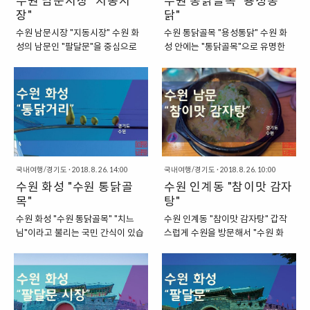
수원 남문시장 "지동시
수원 통닭골목 "용성통
회" 이렇게 서울과 부산에는 "타
장"
있는 순대타운은 순대를 이용한 음
닭"
워"라는 이름으로 도시를 조망할 수
식을 판매하는 식당이 모여 있는 곳
수원 남문시장 "지동시장" 수원 화
수원 통닭골목 "용성통닭" 수원 화
있는 전망대가 있습니다. 하지만, 수
입니다. 그래서 이 곳에 들어서서 마
성의 남문인 "팔달문"을 중심으로
성 안에는 "통닭골목"으로 유명한
원에는 이런 것이 없답니다. 그래도
음에 드는 가게를 선택한 뒤, 자리를
다양한 시장이 펼쳐져 있습니다. 팔
거리가 있습니다. "치킨거리", "통닭
실망하기에는 이릅니다. 국가에서
잡고 식사를 하면 되는 곳이지요.
달문 주변에는 총 9개의 시장이 있
거리" 등의 다양한 이름으로 불리는
운영하는 것은 아니지만, 교회에서
"저렴한 가격에 맛볼 수 있는 순대
는데요. 그래서 이 시장들을 통틀어
곳인데요. 이 곳에서는 오래전부터
운영하는 전망대가 있으니까요. 수
요리" 저희도 이렇게 지동시장을 찾
서 "남문시장"이라고 칭한답니다.
통닭을 만들어서 판매하는 식당들
원에서 전망대에 올라서 수원 시내
아서 순대요리를 한 번 맛보았는데
이번에는 그중에서 "지동시장"을 한
이 많이 포진해 있답니다. 이곳에 치
를 조망할 수 있는 곳으로..
요. 메뉴판을 보니 가격은 이 ..
번 살펴보겠습니다. "수원 남문시장
킨을 판매하는 식당이 가득한 곳이
중의 하나인, 지동시장" 지동시장은
라고 해서 특별히 이 곳은 "통닭골
팔달문 주변에 있는 9개의 시장 중
목"이라는 이름이 붙기도 했지요.
의 한 곳입니다. 이 곳은 1970년대
국내여행/경기도
·
2018. 8. 26. 14:00
2018/08/26 - 수원 화성 "수원 통
국내여행/경기도
·
2018. 8. 26. 10:00
부터 형성이 되었는데요. 순대, 정
수원 화성 "수원 통닭골
닭골목" "수원 화성 안에 있는 치킨
수원 인계동 "참이맛 감자
육, 식품으로 유명한 시장이라고 하
거리" 이러한 수원의 치킨거리에서
목"
탕"
지요. 지동시장에서는 주로 농축산
는 다양한 통닭집을 찾을 수 있습니
수원 화성 "수원 통닭골목" "치느
수원 인계동 "참이맛 감자탕" 갑작
물과 수산물, 건어물, 청과물 등의
다. 이 중에서 어떤 집의 경우에는
님"이라고 불리는 국민 간식이 있습
스럽게 수원을 방문해서 "수원 화
식재료를 취급하는데요. 특히 식당
상당히 오랜 역사를 자랑하기도 하
니다. 바로 "프라이드치킨"을 가리
성" 성곽 걷기 여행을 마친 저희는
이 많은 것으로 유명하답니다. △ 지
는데요. 이런 집을 방문하게 되면 옛
키는 말인데요. 그만큼 전 국민들에
팔달문 시장을 둘러본 후, 저녁 식사
동시장의 성곽에 올라서 본 경치 △
날에 통닭을 튀기던 방식 그대로 만
게 사랑을 받는 음식이라고 할 수 있
를 할 만한 곳을 찾았습니다. 그렇게
지동시장의 성문을 지키고 있는 포
들어 내는 통닭을 맛볼 수 있기도 하
을 것입니다. 오죽하면 최근에는
2001 아웃렛이 있는 방향으로 길
졸 "성문처럼 생긴 지동시장의 입
답니다. "수원 통닭거리 안에 있는
"치맥(치킨 + 맥주)"라는 신조어를
을 따라서 걸었는데요. 걷고 걷다가
구" 지동시장으로 들어가기..
용성통닭" 저희가..