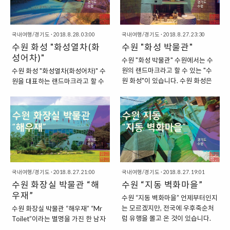
면서 식사를 할 수 있기도 하답니
에 있는 객실이었는..
공원” 광교 호수공원은 국내 최대
성이 축조될 당시에 “소”를 이용한
다..
규모의 호수공원입니다. 그 규모가
건축을 많이 했다고 합니다. “수원
무려 약 2,050,000 제곱미터에 달
화성으로 인해서 유명해진 갈비 요
할 정도로, 평수로는 약 65만 평에
국내여행/경기도
·
2018. 8. 28. 03:00
리” 이렇게 수원 화성은 정조의 명
국내여행/경기도
·
2018. 8. 27. 23:30
달하는 규모의 호수공원인데요. 경
수원 화성 "화성열차(화
에 따라서 계획적으로 설계가 되고
수원 "화성 박물관"
기도시공사에서 시행하고, 삼성물
축조가 되었는데요. 성이 완성되고
성어차)"
수원 "화성 박물관" 수원에서는 수
산에서 시공하여 2013년 11월 3
난 이후에, 성의 건축에 이용되었던
원의 랜드마크라고 할 수 있는 "수
수원 화성 "화성열차(화성어차)" 수
일에 개장한 호수공원입니다. “원래
소들은 어떻게 되었을까요? 토사구
원 화성"이 있습니다. 수원 화성은
원을 대표하는 랜드마크라고 할 수
는 원천저수지와 신대저수지라는
팽이라는 고사성어가 있듯이 이들
성 전체가 유네스코 유산에 등재되
있는 수원 화성에서는 열차를 타고
저수시설이었던 호수공원” 현재 광
도, 결국 사람들에게 “요리”로 변하
어 있는 만큼, 역사적인 의의를 지니
수원화성을 관람할 수 있는 "화성열
교 호수공원이 있는 곳은 과거에는
게 되었답니다. 그래서 수원에서는
는 곳이라고 할 수 있는데요. 그래서
차"라는 것이 있습니다. 화성열차는
원천저수지와 신대저수지라는 저수
“수원갈비”가 유명하게 된 것이지
화성 안에서는 다양한 볼거리를 제
완전한 열차는 아니고, 마치 기차처
시설이 있었던 곳입니다. 이 두 저수
요. “수원 영통에 있는 수원 갈빗집,
공하기도 한답니다. "수원 화성의
럼 긴 차량을 끌고 다니는 형태의 차
지는 원래는 “농업용수”를 공급하..
신라갈비” 이렇게 수원에서 유명..
역사에 대해서 알 수 있는 화성 박물
량인데요. 이 열차에 탑승해서, 수원
관" 수원 화성 안에는 이렇게 곳곳
화성의 경치를 감상하면서, 주요 지
에서 박물관을 찾아볼 수 있는데요.
역에 대한 설명을 들을 수 있는 것이
국내여행/경기도
·
2018. 8. 27. 21:00
수원화성의 중심쯤에는 이렇게 수
국내여행/경기도
·
2018. 8. 27. 19:01
장점이랍니다. 저도 예전에 수원 화
수원 화장실 박물관 “해
원 화성의 역사에 대해서 잘 정리를
수원 “지동 벽화마을”
성을 걸어서 돌아보면서, 화성열차
해둔 박물관이 있습니다. 바로 이름
를 곳곳에서 볼 수 있었는데요. 예전
우재”
수원 “지동 벽화마을” 언제부터인지
부터 "화성 박물관"이라는 이름의
에 화성을 방문했을 때는 타지 않았
는 모르겠지만, 전국에 우후죽순처
수원 화장실 박물관 “해우재” “Mr
박물관이지요. "조선 후기, 정조 대
지만, 이번에는 한 번 화성열차에 탑
럼 유행을 몰고 온 것이 있습니다.
Toilet”이라는 별명을 가진 한 남자
왕이 축조를 지시한 수원 화성" 수
승해 보았답니다. "수원 화성에서
바로 “벽화마믈”인데요. 벽화마을
가 있습니다. 바로 “심재덕” 선생님