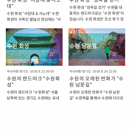
번지"에 소재하고 있는데요. 장안문
대"
을 중심으로 서쪽에서 찾을 수 있습
수원 화성 “성곽길 걷기” 수원을 대
의 이름은 중국의 옛 왕조의 전한,
니다. 화서문은 우리나라 보물로도
표하는 랜드마크로는 “수원 화성”이
수원 화성 "서장대 & 서노대" 수원
수, 당나라의 수도였던 "장안"에서
등록이 되어 있는데요. 보물 제403
있습니다. 수원 화성은 조선 후기 정
화성의 서쪽인 팔달산 정상에는 "서
따왔다고 합니다. 삼국지에서 들어
호로 등록되어 있답니다. 이 곳의 이
조대왕이 심혈을 기울여서 축조한
장대"와 "서노대"라는 것이 있습니
보던 그 장안과 같은 곳이라고 할 수
름인 화서문은 "화성의 서쪽"이라는
신도시라고 할 수 있는 성이지요.
다. 이러한 서장대는 수원 화성 성곽
있는데요. 참고로 과거 장안이라는
것에서 유래되었습니다. 화성(華城)
2018/08/25 - 수원의 랜드마크
을 구성하는 일부라고 할 수 있는데
이름으로 불리던 지역은 현재의 "시
의 서쪽(西)에 있다는 것에서 "화서
"수원화성" “수원화성의 남문, 팔달
요. 이 서장대와 서노대는 어떤 역할
안 시"에 해당한답니다. "상당한 높
문(華西門)"이라고 이름을 붙인..
문에서 시작한 성곽길 걷기 여행”
을 하는 시설이었을까요? 물론 지금
이와 크기의..
이렇게 수원역에서 출발한 우리는
은 높은 곳에 위치하고 있어서 마치,
"수원화성"의 남문인 "팔달문"에 다
그냥 단순한 멋진 정자 같은 느낌이
다랐습니다. 팔달문에 다다른 우리
들지만, 과거에 이 곳은 다른 목적으
는 수원성곽을 따라서 한 바퀴 둘러
로 사용된 곳이었답니다. "과거 군
국내여행/경기도
·
2018. 8. 25. 00:00
국내여행/경기도
·
2018. 8. 24. 22:00
보는 일정을 세웠는데요. 사실, 이
사들을 지휘하던 팔달산 정상의 서
수원의 랜드마크 "수원화
수원의 오래된 번화가 "수
날의 날씨를 감안하면, 이런 결정을
장대" 팔달산 북쪽 끝자락에는 "서
성"
원 남문길"
하면 안 되기도 했습니다. 아직 여전
장대"와 "서노대"가 있습니다. 우선
수원의 랜드마크 "수원화성" 서울
수원의 오래된 번화가 "수원 남문
히 한겨울의 날씨를 유지하고 있었
서장대는 주변 동태를 감시하고 화
남쪽에 있는 경기도 수원에는 유네
길" 수원역을 통해서 수원에 다다르
고, 바람이 제법 부는 날이었기에 오
성 내 군사들을 지휘할 수 있는 목적
스코 세계유산에 등재된 성곽이 있
게 되었습니다. 사실, 이번 수원 방
랜 시간 동안 야외 활동을 하기에는
으로 설치된 곳입니다. 수원화성에
습니다. 바로 "수원화성"인데요. 이
문의 목적은 수원에 살고 있는 지인
좋지 않았으니까요. 그럼에도 불구
는 군사들을 지휘하는 곳으로 서쪽
곳은 동시에 우리나라의 문화재청
을 만나기 위함이었는데요. 어차피
하고, 저희는 이렇게 수원성곽을 따
에는 서장대가 있고, 동쪽으로는
에도 사적 제3호로 등재되어 있는
이렇게 만나서 딱히 아무것도 하지
라서 걷는 프로젝트..
"연무대"라고 불리는 동장대가 있답
문화유산이기도 하답니다. 1963년
않고 이야기를 하기에는 아쉽다는
니다. 서장대는 정자처럼..