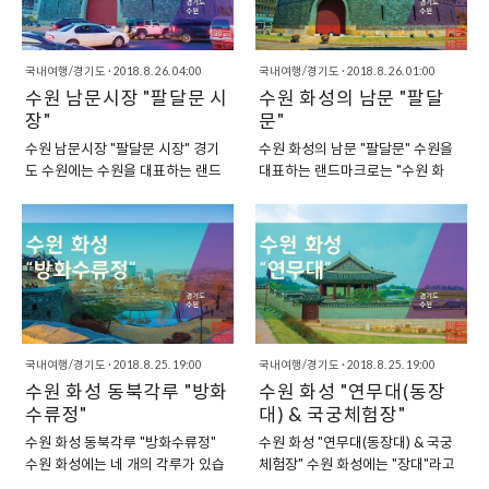
만들어 내기도 했을 정도이니 말이
"뺘다귀 해장국"과 "감자탕"을 판매
죠. "치킨 골목이 있는 수원 화성" 이
하는 식당을 찾았습니다. 바로 "참
렇게 치킨의 성지가 될만한 골목이
이맛 감자탕"이라는 이름의 식당이
국내여행/경기도
·
2018. 8. 26. 04:00
국내여행/경기도
·
2018. 8. 26. 01:00
있기도 합니다. 바로 수원 화성 안에
었지요. "수원 남문에 있는 뼈다귀
수원 남문시장 "팔달문 시
수원 화성의 남문 "팔달
있는 골목길인데요. 이 곳에서는 여
해장국집, 참이맛 감자탕" 저희가
러 곳의 치킨집이 모여있는 것으로
장"
방문했던 곳은 바로 "참이맛 감자
문"
상당히 유명하답니다. 다양한 치킨
탕"이라는 이름의 식당이었는데요.
수원 남문시장 "팔달문 시장" 경기
수원 화성의 남문 "팔달문" 수원을
집이 한 곳에 몰려있는 거리이기도
추운 날씨에 오랜 시간 동안 야외활
도 수원에는 수원을 대표하는 랜드
대표하는 랜드마크로는 "수원 화
하고, 이 곳에서는 오래된 치킨집,
동을 한 저희들에게 적당한 음식을
마크가 있습니다. 바로 수원화성인
성"이 있습니다. 수원 화성은 다른
즉 옛날식의 통닭을 판매하는 식당
판매하고 있었습니다. 바로 "뼈다귀
데요. 이러한 수원 화성의 남문인
성과 마찬가지로 동서남북의 방향
을 쉽게 찾을 수 있는 곳인지라, "통
해장국"과 "감자탕"을 판매하는 곳
"팔달문"을 주변으로는 제법 큰 상
에 "4개의 대문"이 있는데요. 이를
닭골목" 혹은 "통닭거리", "치킨골
이었지요. 그렇게, 저희는 몸을 녹이
권이 형성되어 있는데요. 팔달문 주
4대 문이라고 하지요. 이번에는 이
목"과 같은 다양한 이름으로 불리는
기 위해서 뼈다귀 해장국을 한 그릇
변에서는 다양한 시장을 찾아볼 수
4개의 대문 중에서 남쪽에 있는 대
곳이랍니다. "다..
씩 주문했습니다. "뼈..
있답니다. 이 곳에서는 9개의 다양
문인 "팔달문"에 대해서 한 번 살펴
한 시장을 찾아볼 수 있는데요. 수원
보도록 하겠습니다. "수원 화성의
화성의 남문 주변에 모여있어서 이
남문인 팔달문" 팔달문은 수원 화성
시장들을 통틀어서 "남문시장"이라
국내여행/경기도
·
2018. 8. 25. 19:00
의 남쪽에 있는 문입니다. 수원 화성
국내여행/경기도
·
2018. 8. 25. 19:00
고 부르기도 한답니다. "수원 남문
수원 화성 동북각루 "방화
에서 상당한 크기를 자랑하는 성문
수원 화성 "연무대(동장
시장의 하나인 팔달문 시장" 이번에
인데요. 이 주변으로는 다양한 시장
수류정"
대) & 국궁체험장"
는 이 중에서 팔달문 시장을 한 번
이 있기도 하고, 시장뿐만 아니라,
수원 화성 동북각루 "방화수류정"
수원 화성 "연무대(동장대) & 국궁
둘러보았는데요. 수원 여행을 처음
큰 상권이 형성되기도 했습니다. 그
수원 화성에는 네 개의 각루가 있습
체험장" 수원 화성에는 "장대"라고
하던 때, 팔달문 바로 옆에 있는 시
래서 과거에는 남문 주변에 있는
니다. 각루는 성곽 가운데 조망하기
불리는 곳이 두 곳 있습니다. 한 곳