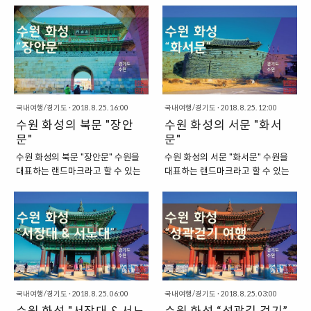
장으로 들어가서 둘러보았던 적이
"수원 남문길"이 수원의 중심 상권
좋은 곳에 설치하는 시서물로, 성 밖
은 서쪽에 있는 서장대이고, 다른 한
있답니다. "역사상 유일하게 왕이
이기도 했지요. 하지만, 지금은 "수
의 동태를 살피는 역할을 담당하는
쪽은 동쪽에 있는 동장대인데요. 이
직접 만든 시장" 팔달문 시장은 화
원역"이 새롭게 건축되면서 상권이
일종의 군사시설입니다. 수원 화성
러한 장대는 "화성의 군사지휘본
성행궁 축조 당시에 정조가 만든 시
수원역 쪽으로 모조리 이동하게 되
에는 이렇게 4곳의 각루를 모두 직
부"라고 할 수 있는 시설입니다. 서
장인데요. 역사상 유일하게 "왕..
었답니다. 2018/08/24..
접 살펴볼 수 있는데요. 네 곳의 각
장대에서는 화성의 성 전체가 한눈
루 중에서 가장 유명한 곳이 있습니
에 보이는 경치를 자랑하는데요. 팔
다. 바로 "동북각루"인 "방화수류
달산 정상에 위치하고 있어서, 더 이
정"이지요. "수원 화성의 동북각루
국내여행/경기도
·
2018. 8. 25. 16:00
상 군사를 지휘할 일이 없는 현대에
국내여행/경기도
·
2018. 8. 25. 12:00
방화수류정" 수원 화성의 동북각루
수원 화성의 북문 "장안
는 경치를 조망하는 용도로 쓰이게
수원 화성의 서문 "화서
는 방화수류정입니다. 다른 각루에
되었습니다. 2018/08/25 - 수원
문"
문"
비해서 방화수류정이 더욱더 유명
화성 "서장대 & 서노대" "동쪽에 있
수원 화성의 북문 "장안문" 수원을
수원 화성의 서문 "화서문" 수원을
한 이유는 바로 방화수류정 앞에는
는 군사지휘본부, 동장대(연무대)"
대표하는 랜드마크라고 할 수 있는
대표하는 랜드마크라고 할 수 있는
연못이 있기 때문인데요. 이러한 연
서쪽에 서장대가 있다면, 동쪽에는
화성에는 4대 문이 있습니다. 그중
수원 화성에는 4개의 주요 대문이
못과 조화되는 방화수류정의 경치
동장대가 있습니다. 동장대는 연무
에서 북쪽에 있는 문이 정문인데요.
있습니다. 4대 문이라고 칭할 수 있
가 상당히 빼어나기 때문입니다. 그
대라는 이름으로 불리기도 하는 곳
정문의 이름은 바로 "장안문"이랍니
는 이 4개의 대문은 "장안문", " 창룡
래서 원래는 군사 시설로 지어진 시
인데요. 성의 동쪽에 있는 군사 지휘
다. 참고로 이 장안문의 서울 한양
문", "팔달문", "화서문"입니다. 이 4
설이지만, 지금은 이렇게 빼어난 경
본부입니다. 서장대와는 달리 높은
도성의 정문이었던 "숭례문"보다 그
개의 대문은 각각, 북문, 동문, 남문,
치를 감상하기 좋은 곳으로 이름을
곳에 위치하고 있..
규모가 더 크다고 하지요. "수원 화
서문으로 쓰이는데요. 이번에는 그
알..
성의 북문, 장안문" 수원 화성의 북
중에서 서문으로 쓰이는 "화서문"에
문이면서 동시에 정문의 역할을 했
대해서 한 번 살펴보도록 하겠습니
국내여행/경기도
·
2018. 8. 25. 06:00
국내여행/경기도
·
2018. 8. 25. 03:00
던 문이 바로 장안문입니다. 이 곳의
다. "수원 화성의 서문, 화서문" 수원
수원 화성 "서장대 & 서노
수원 화성 “성곽길 걷기”
위치는 "수원시 팔달구 장안동 334
화성의 서문은 서문이니, 수원화성