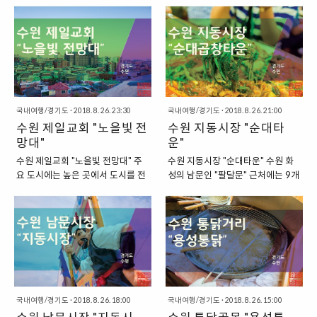
원 화성은 조선 후기에 생겨난 철저
화성열차를 탑승할 수 있는 곳은?"
프로젝트가 큰 인기를 끌기 시작하
을 가리키는 별명인데요. 그가 이렇
한 계획도시라고 할 수 있습니다. 요
그렇다면, 이러한 화성열차를 탑승
자 다른 지역에서도 우후죽순으로
게 “Mr Toilet”이라는 별명을 얻게
즘에는 서울 주변에서 다양한 신도
할 수 있는 곳은 어디일까요? 바로
이렇게 “벽화마을”이 탄생했답니다.
된 이유는 간단하답니다. 그는 바로
시를 볼 수 있는데요. 수..
"국궁체험장"이 있는 연무대 앞에서
서울에서는 대표적으로 “이화동 벽
우리나라의 공중 화장실 시설을 개
탑승할 수 있답니..
화마을”을 떠올려 볼 수 있는데요.
선시키는 프로젝트를 실행하면서,
이화동 벽화마을은 벽화 덕분에 큰
수원의 공중화장실 시설과 문화를
인기를 끌게 되었지만, 이로 인해서
획기적으로 발전시키는데 큰 이바
소음이 발생하면서 오버 투어리즘
지를 했기 때문이지요. “2002년 한
국내여행/경기도
·
2018. 8. 26. 23:30
국내여행/경기도
·
2018. 8. 26. 21:00
의 문제가 발생하기도 했지요. “수
일월드컵을 앞두고 공중화장실을
수원 제일교회 "노을빛 전
수원 지동시장 "순대타
원 지동에서 볼 수 있는 전국 최대
개선시켰던 수원시” 2002년에는
망대"
운"
규모의 벽화마을” 이러한 벽화마을
우리나라에서 큰 이벤트가 열렸습
수원 제일교회 "노을빛 전망대" 주
수원 지동시장 "순대타운" 수원 화
은 수원에서도 찾을 수 있습니다. 바
니다. 바로 세계인의 이목이 집중되
요 도시에는 높은 곳에서 도시를 전
성의 남문인 "팔달문" 근처에는 9개
로 수원시 팔달구 “지동”에서 찾을
는 축구 대회인 “월드컵”이 열렸는
망할 수 있는 전망대가 있습니다. 서
의 다양한 시장이 있습니다. 팔달문
수 있는데요. 동명에서 유래하여, 이
데요. 월드컵 개최가 우리나라에서
울에는 남산에 "N서울타워"라는 이
주변에 있는 이러한 시장을 통틀어
곳을 “지동 벽화마을”이라고 부른답
열리는 것이 확정이 된 상황이었지
름의 남산타워가 있고, 부산에는 용
서 "남문 시장"이라고 칭하는데요.
니다. △ 돌려서 펴는 평상 ‘수원 제
만, 걱정이 되는 부분도 있었습니다.
두산 공원에 "부산타워"가 있지요.
이러한 남문시장 중에서 "지동시
일교회에서 가까운 곳에 있..
큰 문제는 바로 우리나라의 공중 화
그렇다면, 수원은 어떨까요? 수원에
장"은 특히 순대로 유명하답니다.
장실 수준이었던 것인데..
는 수원타워가 있을 것 같은데, 수원
이는 지동시장이 생길 때부터 유명
타워 같은 건 없답니다. 대신 다른
했다고 하는데요. 그래서 이렇게 지
건물이 이런 "전망대"의 역할을 하
동시장에서는 "순대타운"이라는 건
국내여행/경기도
·
2018. 8. 26. 18:00
국내여행/경기도
·
2018. 8. 26. 15:00
고 있기도 하지요. "수원에서 가장
물을 볼 수 있기도 하답니다. "지동
높은 곳에 있는 건물, 수원 제일교
시장에 있는 순대타운" 지동시장에