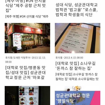
[제주 여행] #04 산지물
성대 식당, 성균관대학교
식당 "제주 공항 근처 맛
법학관 '법고을' "로스쿨,
집"
법학과 학생들의 식단
[제주 여행] #04 산지물 식당 "제주
은?"
성대 식당, 성균관대학교 법학관 '법
공항 근처 맛집, 제주도에 왔으니 회
고을' "로스쿨, 법학과 학생들의 식
를 실컷 먹어보자!" 삼무공원에서
단은?" 법학과 소속의 학생이 아니
잠시 기차를 감상하면서 시간을 보
다보니, 게다가 법학관에서는 수업
내다보니, 이윽고 점심식사를 해야
을 들을 일이 하나도 없다보니, 그리
할 시간이 다가오게 되었다. 다른 곳
고 성균관대학교의 법학관이 조금
에 여행을 온 것도 아니고 제주도로
은 안쪽에 자리하고 있었기에 법학
여행을 왔으니 다른 곳에서는 감히
관으로는 갈 일이 거의 없었다. 아
손쉽게 범접할 수 없는 그런 음식을
휴지통/오래된 식탐투어
·
2013. 12. 13.
마, 처음에 성균관대학교 입학통지
휴지통
·
2013. 4. 15. 08:00
먹어보는 것이 좋겠다는 생각이 들
08:00
서를 받아들고, 학교를 구경하겠다
[대학로 맛집] 소나무길
었다. 제주도하면 떠오르는 음식!
[대학로 맛집/명륜동 맛
고 혼자서 학교 이 곳 저 곳을 돌아
'돈까스 참 잘하는 집'
사실, 가장 먼저 떠오르는 것은 한라
집/성대 맛집] 성균관대
다닌 때를 제외하고는 이 곳을 방문
봉이지만, 그 다음으로 떠오르는 먹
[대학로 맛집] 소나무길 '돈까스 참
학교 정문 근처 '마포갈
한 적이 거의 없었던 것 같다. 특별
거리를 생각해본다면, 아마도 해산
잘하는 집' 대학로 소나무길에는 맛
히 의도적으로 방문하는 일을 제외
비' "대학로 최고의 밥
물이 아닐까 싶다. 사면이 바다로 이
[대학로 맛집/명륜동 맛집/성대 맛
있는 집이 상당히 많습니다. 이번에
하고는 올 일이 없었던 것이다. 한
우러져있는 섬이다보니, 풍부한 해
집?"
집] 성균관대학교 정문 근처 '마포갈
는 오랜만에 한번 들러본, "돈까스
때는 법학관 옥상의 야경이 상당히
산물을 저렴한 가격에 먹을 수 있을
비' "대학로 최고의 밥집?" 먹을거리
참 잘하는 집"에 관한 포스팅을 한
괜찮다고 해서, 의도적으로 옥상을
것이니 말이다. "제주공항 근처, 삼
가 상당히 많은 대학로의 거리, 하지
번 해보도록 하겠습니다. 사실, 소나
몇번 방문했던 적이 있다. 하지만,
무공원 옆의 산지물 식당" 그렇게
만 대학로에서도 잘 찾아보면 저렴
무길까지 잘 내려올 여유가 없었는