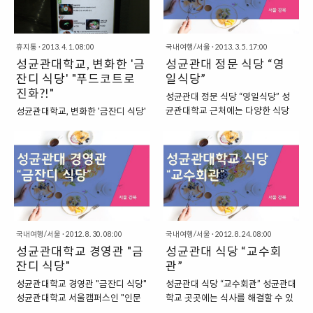
그 때 내가 가지고 있던 카메라가 아
제주도에서의 첫 번째 식사를 해산
한 가격에 상당한 맛을 제공하는 맛
데, 이렇게 잠깐이나마 내려왔을 때,
주 저렴한 똑딱이밖에 없었던지라,
물로 하기로 마음을 먹..
집을 찾아볼 수 있다. 이번에 소인배
얼른 사진을 찍어서 간략하게나마
제대로 된 야경을 카메라에 담아..
닷컴이 소개할 곳은 대학로의 번화
포스팅으로 한번 남겨두어야겠다는
가와는 조금 떨어진 곳, 약간은 후미
휴지통
·
2013. 4. 1. 08:00
생각입니다. 우선 지도에서 위치를
국내여행/서울
·
2013. 3. 5. 17:00
진 곳에 있다고 할 수 있지만, 그 맛
성균관대학교, 변화한 '금
한번 살펴보도록 하겠습니다. 가까
성균관대 정문 식당 “영
과 가격에서는 어느 대학로의 맛집
운 지하철역으로는 지하철 4호선
잔디 식당' "푸드코트로
일식당”
에 비해서 떨어지지 않는 그런 공간
혜화역이 있습니다. 보시면 아실 수
진화?!"
성균관대 정문 식당 “영일식당” 성
이다. 성균관대학교 인문캠 정문 근
있듯이, 가격대는 대충 이러합니다.
균관대학교 근처에는 다양한 식당
성균관대학교, 변화한 '금잔디 식당'
처에 있는 "마포갈비"라는 이름의
1인분에 최소 7000원 이상은 생각
이 넘쳐납니다. 아무래도 학교 학생
"푸드코트로 진화?!" 2013년 2월
식당이다. "성균관대학교 정문 근처
을 해야할 듯 하네요. 수저, 포크, 나
들과 직원들이 항상 상주하고 있는
25일, 성균관대에서 전체 졸업식이
마포갈비" 성균관대학교로 이적한
이프가 가지런히 걸려 있습니다. 우
곳인지라, 자연스럽게 이들의 식사
있었습니다. 이전까지 겨울 방학동
이후에도 사실 마포갈비라는 곳은
선 가장 먼저 스프가 제공이 되네요.
를 책임지는 곳이 많이 생긴 것이 아
안, 금잔디 식당에서 공사를 하고 있
잘 방문하지 않았다. 2년간 대학생
주문을 하고 조금 기다리니, 식사가
닐까 하지요. 이번에 다녀온 곳은 성
다는 소식을 들을 수 있었는데요. 졸
활을 하면서 이 곳을 한번도 들어가
나옵니다. 우선..
균관대 정문 근처의 식당입니다. 바
업식 날, 드디어 변신한 금잔디 식당
보지 않은 것이 이상하기도 하지만,
로 “영일식당”이라는 이름의 허름한
의 모습을 볼 수 있었습니다. 예전의
왠지 가게 위치와 외관을..
식당이었지요. “성균관대 정문 근처
학교식당다운 모습은 온데간데 사
국내여행/서울
·
2012. 8. 30. 08:00
국내여행/서울
·
2012. 8. 24. 08:00
의 조금은 허름한 식당” 영일 식당
라지고, 푸드코트처럼 변신을 해버
성균관대학교 경영관 "금
성균관대 식당 “교수회
은 성균관대학교 정문에서 가까운
렸네요. 이제 예전의 금잔디 식당의
잔디 식당"
곳에 있습니다. 국민은행 성대락스
관”
모습은 추억 속으로 사라져버렸습
타지점 바로 앞에 있는 곳인데요. 다
니다. 혹시 예전의 금잔디 식당이 궁
성균관대학교 경영관 "금잔디 식당"
성균관대 식당 “교수회관” 성균관대
양한 음식을 판매하고 있는 동네 식
금하시다면, 아래의 링크를 참조하
성균관대학교 서울캠퍼스인 "인문
학교 곳곳에는 식사를 해결할 수 있
당 분위기의 식당입니다. △ 동태찌
시면 됩니다. 학창 시절의 많은 추억
사회과학 캠퍼스"에는 중심이 되는
는 식당이 있습니다. 성균관대학교