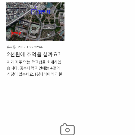
개 “5,000원대의 가격대에서 식사
을 담고 있었는데, 이렇게 갑작스럽
건물이 있습니다. 그 건물은 바로 경
서울 캠퍼스인 “인문사회과학 캠퍼
를 할 수 있는 곳” 이 곳에서는 약
게 사라져버려서 아쉽습니다.
영관이라고 할 수 있는데요. 경영관
스”에서는 약 5곳의 식당이 있는데
5,000원대의 가격에 다양한 식사
2012/08/30 - [성대 식당] 성균관
은 지도상에서도 성균관대학교의
요. 경영관의 금잔디, 은나래 식당,
를 할 수 있습니다. 정말 다양한 메
대학교 '경영관 금잔디 식당' 위치
중심에 있는 건물이기도 하고, 경영
법학관의 법고을 식당, 600주년 기
뉴를 판매하는 동네 식당 분..
는, 그대로입니다. 경영관 지하2층
관 앞에는 "금잔디 광장"이라고 불
념관 지하의 은행골, 같은 건물의 5
에 위치하고 있고..
리는 잔디밭이 있기도 하답니다.
층에 있는 패컬티 클럽이 있지요. 그
"다양한 주요 시설을 보유하고 있는
리고 교수회관이라는 건물 1층에도
성균관대학교 경영관" 일반적으로
휴지통
·
2009. 1. 29. 22:44
식당이 하나 있습니다. “성균관대학
경영관이라고 하면, 단순히 경영학
2천원에 추억을 살까요?
교 교수회관 식당” 교수회관이라고
과 학생들이 사용하는 건물이라고
해서, 마치 교수님들만 이용하는 식
제가 자주 먹는 학교밥을 소개하겠
생각할 수 있을 텐데요. 사실, 경영
당이 아닐까 하는 생각이 드는데요.
습니다. 경북대학교 안에는 4곳의
관에서는 경영학과 학생들이 수업
교수님 뿐만 아니라 일반 학생들에
식당이 있는데요. (경대리아라고 불
을 듣는 장소뿐만 아니라, 다른 중요
게도 식사를 제공하는 곳입니다. △
리는 곳을 추가하면 총 5곳) 그 중
한 역할을 하는 곳이 많이 있기도 하
티켓 발권기 “메뉴는 두 가지, 일품
한곳인 "복현회관"에 독특한 메뉴가
답니다. 지하 1층에는 열람실이 있
과 한식뿐” 이 곳에서는 메뉴가 단
있습니다. "추억의 도시락"이라고
기도 하고, 계단식 강의실이 있기도
두 가지뿐입니다. 일품 메뉴, 혹은
불리는 메뉴인데요. 가격은 단돈 2
한데요. 이 계단식 강의실에서는 기
한식 메뉴인 것인데요. 가격은 각각
천원! 그럼 추억을 한 번 사러 가볼
업에서 신입사원 모집과 관련된 세
4,000원, 5..
까요? 경북대학교 북문으로 들어가
미나를..
면 그리 멀지 않은 곳에 위치하고 있
습니다. 파란색으로 네모쳐진 부분
이 경북대학교 북문, 빨간색으로 네
모쳐진 부분이 복현회관이 되겠습