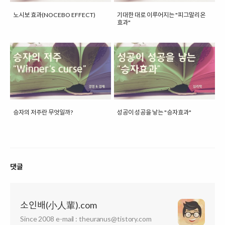
노시보 효과(NOCEBO EFFECT)
기대한 대로 이루어지는 "피그말리온
효과"
승자의 저주란 무엇일까?
성공이 성공을 낳는 "승자효과"
댓글
소인배(小人輩).com
Since 2008 e-mail : theuranus@tistory.com