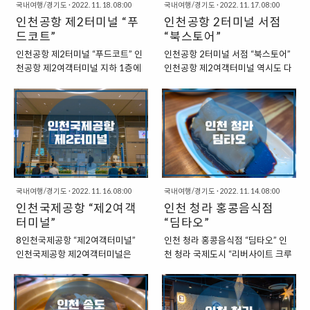
국내여행/경기도
·
2022. 11. 18. 08:00
국내여행/경기도
·
2022. 11. 17. 08:00
도 맥도날드 송도GSDT점” 맥도날
길”이라는 이름의 푸드코트를 찾을
인천공항 제2터미널 “푸
인천공항 2터미널 서점
드 송도점은 2층 규모로 이루어져
수 있고, 그 맞은편에서는 카페를 찾
있는데, 좌측에는 스타벅스가 우측
드코트”
을 수 있기도 하다. “파리크라상”이
“북스토어”
에는 주유소가 있다. 송도에 있는 매
자리를 잡고 있는데, 원래는 다른 카
인천공항 제2터미널 “푸드코트” 인
인천공항 2터미널 서점 “북스토어”
장이다 보니, 이곳 역시도 제법 큰
페들과 공간을 같이 사용했던 것 같
천공항 제2여객터미널 지하 1층에
인천공항 제2여객터미널 역시도 다
규모로 이루어져 있는 것을 볼 수 있
은데, 지금은 다른 카페는 간판만 보
는 “한식미담길”이라는 이름의 푸드
른 공항과 마찬가지로, 여행객을 위
다. 2층으로 이루어져 있는 매장인
일 뿐, 주문을 할 수는 없는 모습이
코트가 있다. 공항철도를 타고 공항
한 물품을 판매하는 매장들을 찾아
데, 아침 일찍 방문하니, 2층은 출입
었다. 아마도 지금 현재 잠시 앉았다
으로 들어오는 경우라면, 아주 쉽게
볼 수 있다. 출발층인 3층에서는 서
이 막혀 있었고, 1층에서만 머물 수
가 쉬어갈 수 있는 제2터미널에 있
찾을 수 있는 곳이다. “인천공항 제2
점인 “북스토어(Book Store)”를 찾
있었다. “24시간 운영하는 매장” 맥
는 카페로는 이곳이 유일하지 않을
여객터미널 : 한식미담길” 한식미담
을 수 있기도 하다. “인천공항 제2터
도날드는 24시간..
까 하는 생각이 들었다...
길이라는 이름의 푸드코트에서는
미널 서점 : 북스토어” 인천공항에
다양한 음식을 한 곳에서 맛볼 수 있
서 찾아볼 수 있는 서점인 “Book
다는 장점이 있기도 하다. 여러 곳의
Store”는 말 그대로 책을 판매하고
식당가를 한 곳에서 찾을 수 있기 때
국내여행/경기도
·
2022. 11. 16. 08:00
있는 서점이다. 하지만, 다른 서점도
국내여행/경기도
·
2022. 11. 14. 08:00
문인데, 가격은 적당한 편으로, 1인
인천국제공항 “제2여객
그렇듯이, 공항에서 볼 수 있는 “북
인천 청라 홍콩음식점
당 약 10,000원 정도를 생각하면
스토어” 역시도 책만 판매하고 있는
터미널”
“딤타오”
한끼 식사를 해결할 수 있다. “한식
것이 아닌, 다양한 잡화도 함께 판매
8인천국제공항 “제2여객터미널”
인천 청라 홍콩음식점 “딤타오” 인
미담길 입점가게” 북창동 순두부 교
하고 있기도 하다. 인사동 등에서 볼
인천국제공항 제2여객터미널은
천 청라 국제도시 “리버사이트 크루
동짬뽕 한옥집 김치찜 용호낙지 솔
수 있는 한국적인 느낌을 담고 있는
2018년 1월 18일 개장했다. 늘어
즈몰”에서는 다양한 식당을 찾아볼
메밀 솔만두 가족회관 (비빔밥) 한
책갈피 등과 같은 기념품을 판매하
나는 입출국객으로 인해서 인천공
수 있다. 아직은 입주가 끝나지 않은
식미담길에 입점하고 있는 가게는
고 있기도 하기에 혹시나 우리나라
항 확장이 필요했고, 이에 대한 결정
곳이 제법 있어서 공실이 있기도 하
위와 같다. 공항에서 도착해서 비행
를 떠나기 전에 기념품을 구입하고
으로 확장된 것이다. 원래의 계획은
지만, 분위기 있는 곳이 제법 있다.