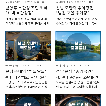
국내여행/경기도
·
2023. 1. 27. 08:00
국내여행/경기도
·
2023. 1. 13. 08:00
남양주 북한강 조망 카페
성남 모란역 추어탕집
“하백 북한강점“
”남원 고을 추어탕“
남양주 북한강 조망 카페 “하백 북
성남 모란역 추어탕집 ”남원 고을
한강점“ 서울에서 조금 벗어난 남양
추어탕“ 체력이 떨어질 때는 몸에
주로 떠나면 한강을 조망할 수 있는
좋다는 음식을 자연스럽게 찾게 되
카페를 곳곳에서 찾아볼 수 있다. 서
는 듯하다. 추어탕은 대표적인 보신
울에서 가까운 구리에서도 찾아볼
음식으로 알려져 있는데, 특히 날씨
수 있고, 조금 더 북동쪽으로 길을
가 쌀쌀해지면 더욱더 따뜻한 추어
따라가다 보면, 조용히 한강을 조망
탕 한 그릇이 생각나는 편이다. 오랜
할 수 있는 카페를 찾아볼 수 있다.
만에 모란역 근처를 방문하는 일이
오랜만에서 서울을 벗어나서 브런
있었는데, 때마침 저녁 식사 시간이
치를 먹기 위해 ”하백 북한강점“을
되어서 근처에서 식사를 할 만한 곳
국내여행/경기도
·
2023. 1. 4. 08:00
국내여행/경기도
·
2023. 1. 3. 08:00
방문했다. ”남양주 북한강 조망 카
을 찾다가 눈에 들어온 곳이 바로
분당 수내역 “맥도날드”
성남 분당 “중앙공원”
페 : 하백 북한강점“ 오랜만에 서울
“남원 고을 추어탕“이다. “성남 모란
을 벗어나서, 서울 동쪽으로 나 있는
역 : 남원 고을 추어탕” 남원 고을 추
분당 수내역 “맥도날드” 지금은 더
성남 분당 “중앙공원” 요즘에는 신
길을 따라서 강을 따라서 이동했는
어탕은 모란역 근처의 골목에서 찾
이상 신도시라고 부르기는 민망한
도시를 건설하면 공원 이름을 “센트
데, ”쁘띠프랑스“를 한 번 둘러보기
을 수 있다. 지하철역 2번 혹은 3번
곳이지만, 분당은 1989년에 조성
럴 파크”와 같이 영어를 사용해서
위해서 가는 길에 ”하백“이라는 카
출구로 나와서 조금 걸어가면 찾을
된 1기 신도시라고 할 수 있다. 신도
짓는 편이지만, 과거의 신도시는 그
페에 잠시 쉬었다가 가기로 했다. 하
수 있는 곳이다. 근처에서는 다양한
시 조성과 함께 분당선이라는 지하
렇지 않은 편이었다. 우리말을 활용
백은 북한강 근처에서도 여러 지점
술집과 밥집 역시도 찾을 수 있기도
철 노선이 있기도 한데, 지하철 곳곳
해서 공원에 이름을 붙이기도 하는
이 있는데, ”북한강점“을 방문해야
하다. ”추어탕 한 그릇 : 10,000원“
에서는 백화점과 연결이 되어 있는
모습을 보였는데, 분당 수내역 근처