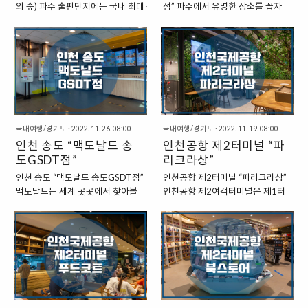
편리하게 이동이 가능하다는 장점
플스트리트 일본식 라면 : 히노아
의 숲) 파주 출판단지에는 국내 최대 규
점” 파주에서 유명한 장소를 꼽자
이 있다. 스트리트 츄러스는 송도 현
지“ 히노아지라는 이름에서 느낄 수
모의 도서관이 있다, “지혜의 숲”이라는
면, 헤이리 예술마을을 꼽을 수 있
대아웃렛 지하 1층에서 찾을 수 있
있듯이, 이곳은 일본 음식을 판매하
이름의 도서관으로 들어가기만 해도 그
다. 헤이리 예술마을로 들어가는 입
는데, 조그마한 부스 형태로 되어 있
고 있는 곳이다. 그중에서도 특히
규모에 압도되는 공간이다. 파주 지혜의
구인 “성동사거리”를 중심으로, 프
다. ”간단한 후식을 먹기에 좋은 곳“
”일본식 라면“을 판매하는 곳이다.
숲 :
로방스마을, 신세계 프리미엄 아웃
츄러스는 카페라고 하기에도 애매
가격대는 정식을 기준으로 1인당
https://theuranus.tistory.com/4698
렛, 영어마을, 헤이리 예술마을로 이
하고, 식사를 하..
약 13,000원 정도로 맛볼 수 있는
파주 지혜의 숲은 2014년에 완공됨과
동할 수 있다. 덕분에 성동사거리에
데, 정식에는 일본식 라면과 밥..
동시에 50여 만권의 장서를 보유하면
서는 다양한 식당을 찾을 수 있다.
서, 국내 최대 규모의 도서관으로 등극
정원을 갖추고 있는 대형 식당 등도
했다. 그리고, 약 2년 전, 지혜의 숲 지하
국내여행/경기도
·
2022. 11. 26. 08:00
찾아볼 수 있는 곳이 바로 이곳이다.
국내여행/경기도
·
2022. 11. 19. 08:00
1층에는 “활판인쇄박물관” 역시도 개관
인천 송도 “맥도날드 송
“파주 성동사거리 : 산내음 파주본
인천공항 제2터미널 “파
을 했다. “파주 활자의 숲 : 활판인쇄박
점” 이번에 방문하게 된 곳은 성동
도GSDT점”
리크라상”
물관” 활지인쇄박물관은 다른 이름으로
사거리에 위치하고 있는 한정식집
인천 송도 “맥도날드 송도GSDT점”
인천공항 제2터미널 “파리크라상”
는 “활자의 숲”이라는 이름으로 불리는
“산내음 파주본점”이다. 이곳은 정
맥도날드는 세계 곳곳에서 찾아볼
인천공항 제2여객터미널은 제1터
데, 이곳은 세계에서 가장 많은 활자를
갈한 음식을 판매하는 것으로 잘 알
수 있는 프랜차이즈 매장이다. 인천
미널에 비해서 한산한 편이다. 코로
보유한 곳으로 알려져 있다. 입장료는 3
려져 있다. 곤드레밥과 같은 건강식
의 신도시인 송도에서도 맥도날드
나19의 여파도 있겠지만, 기본적인
천원이며, 체험료는 별도이다. 체험은
위주의 식단을 판매하고 있는데, 주
매장을 찾을 수 있는데, 인천대입구
규모에서 1터미널에 비해서 작은
여러 가지가 있는데,..
말이 되면 파주로 여행을 오는 관광
역과 지식정보단지역 사이에서 찾
편이기도 하고, 그에 맞추어 유동인
객들로 붐비는 곳이다. “2층 매장”
을 수 있다. 그나마 가까운 지하철역
구 역시도 그다지 많지 않은 것 같은
매장은 2층에 자리를 잡..
은 “인천대입구역”이라고 할 수 있
느낌이 든다. “인천공항 제2여객터
는데, 미추홀공원이 시작되는 지점
미널 : 파리크라상” 인천공항 제2터
맞은 편에서 찾을 수 있다. “인천 송
미널 지하 1층에서는 “한식미담