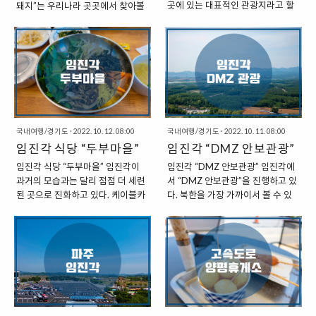
곳에 있는 대표적인 관광지라고 할
돼지”는 우리나라 곳곳에서 찾아볼
란 냄비에 담겨서 나왔는데, 그 양이
곳이다. 새로운 곳에 방문했기에 새
수 있다. 이곳에서는 안보관광과 더
수 있는 프랜차이즈 고깃집이다. 고
상당한 것으로 보였다. 고기도 큼직
롭고 독특한 메뉴를 맛보는 것이 재
불어 케이블카, 평화누리 공원 등등
기를 직접 구워주는 곳으로 고기를
하게 들어가 있고, 김치 역시도 마치
미있겠다 싶었기에 아이돌은 아니
다양한 여행 상품과 장소를 볼 수 있
맛있게 먹을 수 있는 곳이기도 하다.
배추 반 포기를 그대로 넣은 것 같은
지만 이 메뉴를 한 번 주문해보았다.
다. 규모도 상당히 큰 편이라, 방문
“인천 청라 : 하남돼지” 인천의 청라
느낌의 모양이었다. 맛을 보기 이전
“편안한 분위기의 카페” 전체적으
해서 모든 콘텐츠를 즐기려고 하면,
국제도시에서도 하남돼지를 찾을
에 비주얼로 ..
로..
꽤 오랜 시간이 걸리는 곳이기도 하
수 있는데, 인천 초은초등학교 근처
다. 오는 데까지 거리가 있어서 시간
에 있는 상가 골목에서 찾을 수 있
이 제법 걸리지만, 도착해서도 다양
다. 근처에서는 다양한 식당이 자리
한 콘텐츠로 인해서 시간이 걸리는
를 잡고 있는 것을 볼 수 있는데, 혹
국내여행/경기도
·
2022. 10. 12. 08:00
국내여행/경기도
·
2022. 10. 11. 08:00
곳이다. “임진각 DMZ 기념품점” 임
시나 근처에서 무엇을 먹을지 고민
임진각 식당 “두부마을”
임진각 “DMZ 안보관광”
진각은 민간인 통제구역과 비무장
이 된다면 방문하기에 좋은 곳이다.
임진각 식당 “두부마을” 임진각이
임진각 “DMZ 안보관광” 임진각에
지대 바로 앞에 자리를 잡고 있다.
“고기를 구워주는 고깃집” 하남돼지
과거의 모습과는 달리 점점 더 세련
서 “DMZ 안보관광”을 진행하고 있
그래서 특히 안보와 관련된 상품을
는 다른 지점도 마찬가지이겠지만,
된 곳으로 진화하고 있다. 케이블카
다. 북한을 가장 가까이서 볼 수 있
찾아볼 수 있기도 하다. 기념품점이
우리가 방문했던 청라의 “하남돼지”
가 들어서면서, 이전에는 보지 못했
는 여행으로, 특히 외국인들을 많이
있기도 한데, 기념품점은 임진각을
역시도 직원이 와서 고기를 구워주
던 새로운 건물들이 들어선 것을 볼
볼 수 있는 곳이기도 하다. 관광 시
대표하는 건물이라고 할 수 있는 3
었다. 이번에 우리가 주문한 메뉴는
수 있는데, 케이블카 건물 옆으로
간은 약 2시간 30분 정도로 구성되
층짜리 건물에서 찾아볼 수 있다. “1
삼겹살이었는데, 노릇노릇하게 맛
DMZ 투어 매표소가 옮겨갔고, 나
어 있는데, “임진각 - 도라산역 - 제
층에서 찾을 수 ..
있게 잘 구워진 삼겹살을 편안하게
머지 공간은 휴게 공간으로 쓰이고
3땅굴 - 도라전망대 - 통일촌 - 임진
맛볼 수 있었다. 고기를..
있다. “다양한 식당이 들어서 임진
각” 등의 코스로 구성되어 있다. 일
각” 임진각에서는 과거에는 오래된
정이 상황에 따라서 조금씩 변경되
식당밖에 찾을 수 없었는데, 이제는
기도 하는데, 도라전망대와 제3땅