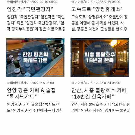
새로운 건물에서 다양한 음식을 판
국내여행/경기도
·
2022. 10. 10. 08:00
굴은 필수로 방문하는 코스인 것으
국내여행/경기도
·
2022. 9. 15. 08:00
매하는 곳을 찾아볼 수 있다. 1층에
임진각 “국민관광지”
로 보인다. “임진각 DMZ 안보관광
고속도로 “양평휴게소”
서는 간단한 휴게소 느낌의 공간을
준비물” 안보관광에 참여하기 위해
임진각 “국민관광지” 임진각은 “국민관
고속도로 “양평휴게소” 오랜만에 강
만나볼 수 있으며, 라면, 핫도그 등
서 꼭 필요한 것은 바로 신분증이다.
광지” 혹은 “임진각 국민관광지”, “임진
릉을 여행해 볼 계획을 세웠다. 사
의 주전부리를 맛볼 수 있다. 2층으
외국인의 경우에는 여권이 필요하
각 평화누리공원”과 같은 이름으로 불
실, 강릉은 예전에 군생활을 한 이후
로 올라가면 식당이 몇 군데 있는 것
다. 신분증은 원본이 필수이며, 사본
리는 관광지이다. 이는 1972년에 북한
로는 가볼 일이 없었던 곳인지라, 여
을 볼 수 있는데, 아직 공실이 있긴
의 경우에는 입장이 되지 않는다. 신
실향민을 위해서 당시에 1번 국도를 따
행을 위해서 방문하게 되는 것은 이
하지만, 깔끔한 공간의 식당을 찾아
분증이 준비되었다면, 매표소에서
라서 민간인이 갈 수 있는 가장 끝 지점
번이 처음이라고 할 수 있다. 서울에
볼 수 있다. 한쪽에서는 피자와 샐러
표를 구입해야 한다. 단체가 아닌 경
에 세줘진 것이다. 임진각에 세워진 이
서 강릉 방향으로 출발하는 것은 처
드, 커피 등을 판..
우에는 개인..
후, 꾸준히 발전을 거듭하여, 다양한 시
음이기에, 괜스레 설레기도 했다.
설들이 하나하나 추가되고 있다. 비교적
“서울에서 강릉으로 가는 고속도로”
최근에는 케이블카가 설치되어서 또 다
서울에서 강릉 방향으로 가는 고속
른 볼거리를 제공하고 있다. 임진각은
도로에 들어서는 것도 쉽지 않았다.
2018년에 다녀온 후, 오랜만에 다시 한
아무래도 서울과 경기도는 항상 많
국내여행/경기도
·
2022. 9. 6. 08:00
국내여행/경기도
·
2022. 8. 24. 08:00
번 다녀오게 되었는데, 혹시나 예전에
은 차량으로 붐비는 곳인지라, 경기
안양 평촌 카페 & 술집
안산, 시흥 물왕호수 카페
다녀온 글과 사진을 참고하고자 하면 아
도를 빠져나오는 것도 쉽지 않은 편
“록시드갸토”
“16번길 한옥카페”
래의 링크를 이용하면 된다. 2018 파주
이다. 서울에서 강릉까지 사당에서
안양 평촌 카페 & 술집 “록시드갸
안산, 시흥 물왕호수 카페 “16번길 한옥
임진각 :
출발하니, 도착까지 약 3시간 40분
토” 안양 평촌역 주변에서는 다양한
카페” 안산과 시흥의 경계에는 물왕호
https://theuranus.tistory.com/4700
정도가 걸렸던 것 같다. 물론 중간에
식당과 카페를 찾을 수 있다. 역을
수 혹은 물왕저수지라는 이름의 호수가
2018 파주 임진각 평화누리 공원 :
휴게소에 잠시 쉬어서 주전부리를
끼고 있는 항아리 상권이라고 할 수
있다. 수원의 광교 호수공원이나, 일산
https://t..
맛보는 시간을 가지다 보니, 이동시
있는 곳으로 다양한 고깃집과 술집,
의 호수공원처럼 인공미로 가득한 호수
간이 조금 더 길어지긴 했지만… “양
카페 등을 찾을 수 있는 곳이다. “안
가 아닌, 자연의 느낌이 물씬 풍기는 호