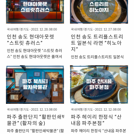
한강을 조망할 수 있다. 카페 바로
이날 방문해서 주문한 음식은 당연
모습이 인상적이기도 하다. “성남
에 있는 “중앙공원“이 적절한 예시
옆에는 빵을 만드..
히 추..
분당 : 수내역 맥도날드” 수내역을
라고 할 수 있을 것 같다. “성낭 분당
중심으로 상업지역이 마련되어 있
: 중앙공원” 중앙공원의 정식 명칭
다. 수내역에서는 “롯데백화점”을
은 “성남중앙공원”이라고 한다. 이
찾을 수 있고, 주변으로는 다양한 식
는 높이 413.5m의 영장산 자락에
국내여행/경기도
·
2022. 12. 28. 08:00
국내여행/경기도
·
2022. 12. 27. 08:00
당가를 비롯한 매장을 찾을 수 있는
위치하고 있으며, 본래의 지형과 수
인천 송도 현대아웃렛
인천 송도 트리플스트리
것이 특징적인 곳이다. 맥도날드 역
림을 최대한 살리고 향토 수종을 새
”스트릿 츄러스”
트 일본식 라면 ”히노아
시도 수내역 근처에서 찾을 수 있는
로 심어 자연스러운 경관을 연출한
지“
인천 송도 현대아웃렛 ”스트릿 츄러
데, 수내역 3번 출구 앞에서 찾을 수
곳이다. 특히, 영화와 각종 방송, 광
스” 인천 송도 현대아웃렛은 줄여서
인천 송도 트리플스트리트 일본식
있다. “오랜만에 다시 방문한 맥도
고 촬영 장소로 이름이 나 있어서 일
“송현아”라고 불리는 곳이기도 하
라면 ”히노아지“ 인천 송도 트리플
날드” 거의 10년 정도 전에 분당 수
본이나 대만과 같은 국외에서도 견
다. 송도 경제의 중심이라고도 할 수
스트리트 식당가에서는 다양한 식
내역 앞에서 잠시 살았던 적이 있는
학을 오는 곳이라고 알려져 있다.
있기도 한 곳인데, 다양한 매장이 들
당을 찾아볼 수 있다. 이곳에서는 지
데, 그러다 보니, 자연스럽게 맥도날
”연못, 물레방이, 잔디광장 등 다양
어서 있는 모습을 볼 수 있다. “인천
하에서도 식당가를 찾아볼 수 있기
드에도 여러 번 ..
한 경치가 어우러..
송도 현대아웃렛 : 스트릿 츄러스”
도 하고, 지상에서도 식당가를 찾아
송도 현대아웃렛 지하 1층에서는
볼 수 있기도 한데, 그나마 가성비가
다양한 먹거리들을 찾을 수 있는데,
조금 있는 곳을 찾아보려면 상대적
식당가에서부터 카페까지 다양한
으로 지하에 있는 식당가를 방문하
국내여행/경기도
·
2022. 12. 13. 08:00
국내여행/경기도
·
2022. 12. 12. 08:00
먹거리를 찾을 수 있는 곳이다. 바로
는 것이 좋다. 이번에 방문한 ”히노
파주 출판단지 “활판인쇄박
파주 헤이리 한정식 “산
뒤쪽으로는 트리플스트리트와도 연
아지“라는 식당 역시도 송도 트리플
결이 되어 있고, 지하로 이동이 가능
물관” (활자의 숲)
내음 파주본점”
스트리트 지하 2층에 자리를 잡고
하기 때문에, 날씨가 안 좋은 날에도
있는 식당가이다. ”인천 송도 트리
파주 출판단지 “활판인쇄박물관” (활자
파주 헤이리 한정식 “산내음 파주본