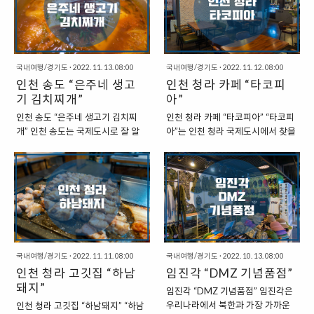
기 탑승 전까지 시간이 있는 경우에
싶다면 이용할 수 있는 곳이기는
인천공항 1터미널 남쪽에 2터미널
이번에 방문한 딤타오 역시도 이곳
식사를 해결하기에도..
하..
을 배치하는 것이었으나, 기술적인
에서 찾을 수 있는 식당으로 “홍콩
한계로 인해서 인천공항 북측에 제
음식”을 판매하는 것으로 유명한 식
2여객터미널을 배치하게 되었다.
당이다. “인천 청라 : 홍콩음식점 딤
국내여행/경기도
·
2022. 11. 13. 08:00
국내여행/경기도
·
2022. 11. 12. 08:00
“인천국제공항 제2여객터미널” 인
타오” 딤타오는 홍콩인이 셰프로 있
인천 송도 “은주네 생고
인천 청라 카페 “타코피
천국제공항 제2여객터미널을 방문
는 식당이라고 할 수 있다. 여러 곳
할 일이 없었다. 코로나 이전에도 1
기 김치찌개”
에서 25년 이상의 경력을 쌓은 홍콩
아”
터미널에서 비행기를 탑승하고 이
음식의 달인이 있는 곳이라고 할 수
인천 송도 “은주네 생고기 김치찌
인천 청라 카페 “타코피아” “타코피
동했었기에, 2터미널을 방문할 일
있는데, 덕분에 우리나라에서 먹은
개” 인천 송도는 국제도시로 잘 알
아”는 인천 청라 국제도시에서 찾을
이 없었다. 1터미널에서 일부로 한
홍콩 음식 중에서 가장 맛있게 먹은
려진 곳이 되었다. 한 때는 유령도시
수 있는 카페이다. 인천 초은초등학
번 방문해보려고 해도 1터미널과 2
곳으로 손꼽을 수 있을 것 같은 곳이
라는 오명이 있기도 했지만, 이제는
교 앞에 있는 상권 골목에서 찾을 수
터미널 사이의 거리가 제법 긴 편이
다. 메뉴는 “딤섬, 창편, 요리, 주류,
그런 별명은 사라진 지 오래되고 많
있는 작은 동네 카페이다. 근처에서
라, 일부러 방문하기에도 쉽지 않은
음료” 등으로 구성되어 있는데, 요
은 사람들이 사는 도시로 변모했다.
식사를 하고 난 후에, 잠시 쉬어가기
거리이기도 하다. 공항철도를 통해
리는 완탕면, 매운완탕면, 완탕, 볶..
덕분에 송도 곳곳에서 다양한 맛집
에 좋은 장소라고 할 수 있다. “인천
서 이동해도 약 5분의 시간이 소요
을 찾아볼 수 있는데, 이번에 방문하
청라 카페 : 타코피아” 타코피아는 1
되는 거리이다...
게 된 곳은 바로 “은주네 생고기 김
층에서 있는 카페로 여러 식당가가
치찌개”라는 곳이다. “인천 송도 : 은
몰려 있는 곳에 자리 잡고 있는 카페
주네 생고기 김치찌개” 이곳은 김치
국내여행/경기도
·
2022. 11. 11. 08:00
이다. 특별한 것은 없고, 동네에서
국내여행/경기도
·
2022. 10. 13. 08:00
찌개와 고기가 주력인 곳이라고 할
인천 청라 고깃집 “하남
흔히 볼 수 있는 카페라고 할 수 있
임진각 “DMZ 기념품점”
수 있는데, 우리가 방문한 시간은 점
는 곳인데, 메뉴가 다소 독특하기도
돼지”
임진각 “DMZ 기념품점” 임진각은
심 시간대였던지라, 간단하게 김치
하다. 아이돌 차와 같은 특별한 이름
우리나라에서 북한과 가장 가까운
인천 청라 고깃집 “하남돼지” “하남
찌개를 주문했다. 김치찌개는 커다
이 붙은 메뉴를 만나볼 수 있기도 한