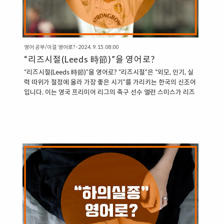
영어 공부/이걸 영어로?
·
2024. 9. 15. 08:00
“리즈시절(Leeds 時節)”을 영어로?
“리즈시절(Leeds 時節)”을 영어로? “리즈시절”은 “외모, 인기, 실
력 따위가 절정에 올라 가장 좋은 시기”를 가리키는 한국의 신조어
입니다. 이는 영국 프리미어 리그의 축구 선수 앨런 스미스가 리즈
유나이티드에서 활약하던 시절에서 유래된 표현으로, “전성기”나
“가장 좋았던 시절”을 의미합니다. “전성기와 관련된 다양한 영어
표현들” 1. Heyday : 전성기 “Heyday”는 어떤 것이 가장 활발하
고 성공적이었던 시기를 나타냅니다. “It’s hard to re-imagine
what this landscape must have looked like when these
ports were in their heyday.” (이 항구가 전성기였을 때, 풍경이
어땠을지는 상상하기도 힘들다.)“The..