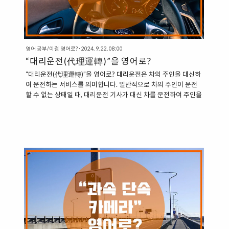
영어 공부/이걸 영어로?
·
2024. 9. 22. 08:00
“대리운전(代理運轉)”을 영어로?
“대리운전(代理運轉)”을 영어로? 대리운전은 차의 주인을 대신하
여 운전하는 서비스를 의미합니다. 일반적으로 차의 주인이 운전
할 수 없는 상태일 때, 대리운전 기사가 대신 차를 운전하여 주인을
안전하게 집까지 데려다주는 서비스입니다. 영어에서도 대리운전
을 나타낼 수 있는 표현이 있다. 1. Designated Driver: 지정된 운
전자 “Designated Driver”는 특정한 인물이 술자리에서 술을 마
시지 않고 운전을 맡아, 다른 사람들을 안전하게 집까지 데려다주
는 개념입니다. 미국에서는 1980년대부터 시작된 캠페인에서 유
래된 개념으로, 이 표현은 “대리운전”과 비슷한 의미를 가집니
다. “The designated driver took everyone home safely after
the par..