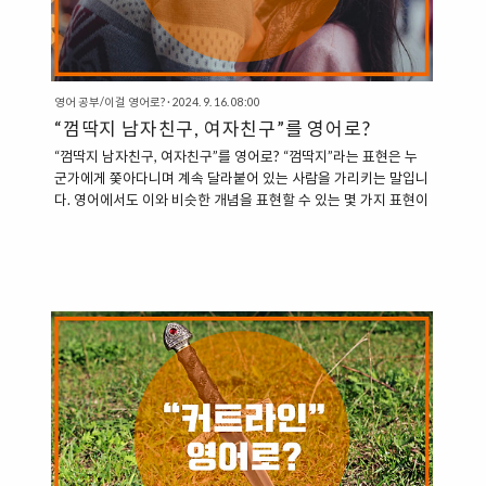
영어 공부/이걸 영어로?
·
2024. 9. 16. 08:00
“껌딱지 남자친구, 여자친구”를 영어로?
“껌딱지 남자친구, 여자친구”를 영어로? “껌딱지”라는 표현은 누
군가에게 쫓아다니며 계속 달라붙어 있는 사람을 가리키는 말입니
다. 영어에서도 이와 비슷한 개념을 표현할 수 있는 몇 가지 표현이
있습니다. 1. Glued to… “Glued to”는 어떤 것에 매우 집착하거
나 계속 달라붙어 있는 상태를 설명할 때 사용됩니다. 사람에게도
쓸 수 있으며, “껌딱지”처럼 붙어 있는 사람을 묘사할 때 유용합니
다. “My girlfriend is glued to me.” (내 여자친구는 나한테 껌딱
지처럼 붙어 있다.)“He is always glued to his phone.” (그는 항
상 핸드폰에 붙어 있다.) 2. Latch Onto… “Latch onto”는 다른 사
람에게 집착하거나 계속 붙어 있는 상황을 ..