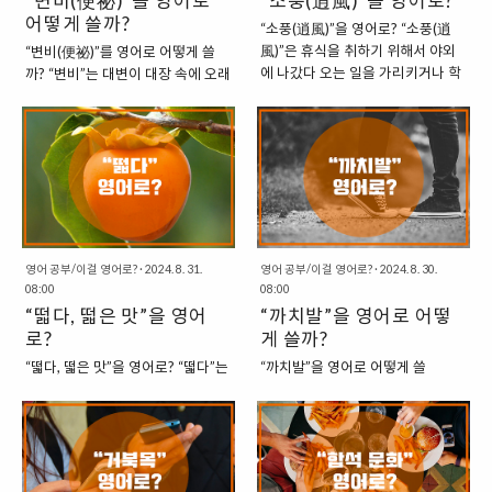
“변비(便祕)”를 영어로
“소풍(逍風)”을 영어로?
래서 영어에서도 당연히 이들을 지
어떻게 쓸까?
소화기 질환을 가리킵니다. “Never
“소풍(逍風)”을 영어로? “소풍(逍
칭하는 표현이 있습니다. 1.
eat spoiled food because it will
風)”은 휴식을 취하기 위해서 야외
“변비(便祕)”를 영어로 어떻게 쓸
Talkative: 말이 많은 우선 먼저 형
give you diarrhea.” (상한 음식을
에 나갔다 오는 일을 가리키거나 학
까? “변비”는 대변이 대장 속에 오래
용사를 사용해서 “말이 많은 사
먹지 마세요. 그것이 설사를 일으킬
교에서 단체로 교육적인 목적으로
맺혀 있어 잘 배출되지 않는 상태를
람”을 표현할 수 있습니다.
수 있습니다.)“The patient with
어딘가에 다녀오는 것을 의미하기
의미합니다. 우리말의 변비도 의학
“Talkative”라고 하면, 말이 많은 것
zootrophotoxism had diarrhea
도 합니다. 소풍은 위와 같이 두 가
용어로 쓰이듯이, 영어에서도 이는
을 의미하며, “Talkative perso..
all..
지 경우로 나누어서 볼 수 있는데,
의학 용어로 쓰입니다. 물론, 일상에
둘로 나누어서 어떻게 영어로 쓸 수
서 변비를 가리키는 뜻으로 쓰이는
있는지 한 번 살펴보도록 하겠습니
표현도 있기도 합니다. “변비에 관
다. “휴식을 취하기 위해 야외로 나
한 영어 표현” 1. Constipation : 변
가는 소풍” 1. Picnic : 피크닉 = 소
비 대변이 제대로 배출되지 않고 장
풍 이는 일반적으로 가족이나 친구
내에서 오래 머무르는 상태를 의미
영어 공부/이걸 영어로?
·
2024. 8. 31.
영어 공부/이걸 영어로?
·
2024. 8. 30.
08:00
08:00
들과 함께 음식을 가져가서 야외에
합니다. 이 단어의 동사형은
“떫다, 떫은 맛”을 영어
“까치발”을 영어로 어떻
서 식사를 즐기는 활동을 의미합니
“Constipate”으로 변비를 일으키
로?
다.“It’s a nice day. Let’s go for a
게 쓸까?
다, 또는 움직임을 방해하다라는 의
picnic.” (오늘 날씨가 좋군. 소풍 가
미로 사용됩니다.“Constipation
“떫다, 떫은 맛”을 영어로? “떫다”는
“까치발”을 영어로 어떻게 쓸
자.)“We had a picnic beside the
occurs when there is not enough
맛의 개념으로, 설익은 감처럼 거세
까? “까치발을 든다”는 말은 발뒤꿈
river.” (우리는 강가에서 소풍을 했
movement of the intestines.” (변
고 텁텁한 맛을 의미합니다. 우리말
치를 들어서 멀리 보거나 높은 곳을
다.)2. Outing..
비는 장운동이 활발하지 않아서 생
에서는 이것을 하나의 “맛”의 개념
보기 위해 취하는 자세를 의미합니
기는 병이다.)“He is..
으로 여기나, 영어에서는 이 개념을
다. 이러한 자세를 “까치발”이라고
“맛”보다는 “현상”의 관점에서 접근
하는 이유는 까치의 습성에서 나왔