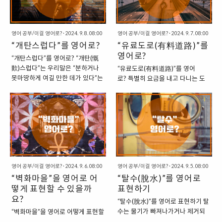
One’s Hand : 턱을 손에 괴다 (자세
서도 비슷하다. “금요일”은 동서고
를 설명할 때) 영어에서는 이 자세를
금을 막론하고, 누구에게나 환영받
“Resting one’s chin on one’s
는 날이다. 물론 “13일의 금요일”은
hand”라고 표현합니다. 이는 턱이
영어 공부/이걸 영어로?
·
2024. 9. 8. 08:00
제외하고. “영어로 불타는 금요일
영어 공부/이걸 영어로?
·
2024. 9. 7. 08:00
손 위에서 쉬고 있다는 개념으로, 자
“개탄스럽다”를 영어로?
을 어떻게 표현할 수 있을까?” 금요
“유료도로(有料道路)”를
세를 묘사할 때 사용됩니다. “He is
일을 반기는 것은 우리나라뿐만 아
영어로?
“개탄스럽다”를 영어로? “개탄(慨
resting his chin on his hand.” (그
니라, 영미권에서도 마찬가지다. 영
歎)스럽다”는 우리말은 “분하거나
“유료도로(有料道路)”를 영어
는 턱을 괴고 있다.)“She is resting
미권에서는 “신난다. 금요일이
못마땅하게 여길 만한 데가 있다”는
로? 특별히 요금을 내고 다니는 도
her chin on her hand while
다.”라는 의미로 예전부터
의미를 담고 있는 말입니다. 이러한
로를 “유료도로(有料道路)”라고 합
watching TV.” (그녀는 TV를 보..
“T.G.I.F”라는 말을 사용했다. 이는
뜻을 가진 단어를 영어로 옮기는 것
니다. 대부분의 도로는 국가에서 관
“Thanks God It’s Friday”인데, 패
은 쉽지 않아 보이지만, 의외로 이러
리하며 무상으로 이용할 수 있지만,
밀리레스토랑 브랜드와 같은 이름
한 뜻으로 쓰이는 영어 표현을 찾을
특정 도로는 돈을 내고 이용할 수 있
이다. “TGIF”를 직역해보면, “하나
수 있습니다. 1. Deplorable : 개탄
도록 설계되어 있습니다. 대표적으
님 감사합니다..
스러운 “Deplorable”은 무엇인가
로는 고속도로가 있으며, 최근에는
가 매우 나쁘고 받아들일 수 없는 상
민간 자본이 투자된 다양한 유료 도
태를 가리킬 때 사용됩니다. “개탄
로가 생겨나고 있습니다. 1. Toll
스럽다”라는 표현에 가장 가까운 영
영어 공부/이걸 영어로?
·
2024. 9. 6. 08:00
영어 공부/이걸 영어로?
·
2024. 9. 5. 08:00
Road : 유료도로 유료도로는 영어
어 단어입니다. “The inactivity of
“벽화마을”을 영어로 어
“탈수(脫水)”를 영어로
로 “Toll Road”라고 표현합니다. 고
the government was
떻게 표현할 수 있을까
속도로를 달릴 때 요금을 징수하는
표현하기
deplorable.” (정부의 나태가 개탄
장소를 “Tollgate”라고 부릅니
요?
“탈수(脫水)”를 영어로 표현하기 탈
스러울 정도였다.)“They were
다. “Toll”은 영어로 “통행료”를 뜻
수는 물기가 빠져나가거나 제거되
“벽화마을”을 영어로 어떻게 표현할
living in the most deplorable
하는 단어입니다. 따라서, “통행료
는 과정을 의미합니다. 이를 영어로
수 있을까요? “벽화마을”은 한국에