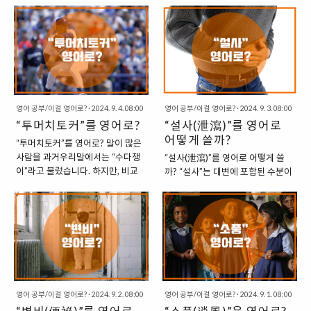
conditions.” (그들은 대단히 개탄
가 있는 도로”라는 의미로 “Toll
어떻게 표현할 수 있는지 알아보겠
서 벽화로 장식된 마을을 지칭하는
스러운 환경 속..
Road”라고 부르는 것입니다. “I
습니다. 이는 일반적인 탈수 증상을
용어입니다. 이러한 마을은 벽화 프
don’t think the toll road is
가리키기도 하고, 특히 세탁기 등에
로젝트를 통해 지역 사회를 관광지
crowded.”..
서의 탈수를 나누어서 사용할 수 있
로 변화시키려는 노력의 일환으로
는데, 두 경우에 어떤 표현을 쓸 수
만들어졌습니다. 그러나 이후 벽화
있는지 알아보도록 하겠습니
마을들은 관광지화로 인해 현지 주
다. “일반적인 탈수 증상의 경우” 1.
민들은 생활 불편을 호소하기도 했
영어 공부/이걸 영어로?
·
2024. 9. 4. 08:00
Dehydrate : 탈수하다, 건조하
영어 공부/이걸 영어로?
·
2024. 9. 3. 08:00
습니다. “벽화”는 영어로 “Mural”이
“투머치토커”를 영어로?
다.2. Hydrate : 수분을 공급하
“설사(泄瀉)”를 영어로
라고 하며, 벽에 그려진 그림을 의미
다. 우선 먼저, 일반적인 탈수의 경
합니다. “마을”은 “Village”로 번역
어떻게 쓸까?
“투머치토커”를 영어로? 말이 많은
우에는 “Dehydrate”를 쓸 수 있습
됩니다. 그래서 “벽화마을”은 영어
사람을 과거우리말에서는 “수다쟁
“설사(泄瀉)”를 영어로 어떻게 쓸
니다. 이는 물을 제거하거나, 수분을
로 “Mural Village” 또는 “Village
이”라고 불렀습니다. 하지만, 비교
까? “설사”는 대변에 포함된 수분이
빼는 것을 의미합니다. 명사형으로
with Murals”로 표현할 수 있습니
적 최근에는 일상에서도 자연스럽
많아져서 대변이 액상 상태가 되는
는 “Dehydration”으로 사용합니
다. “우리나라의 대표적인 벽화마
게 영어의 영향을 받은 표현이 생겨
증상을 의미합니다. 이는 장에서 물
다. 이는 “수분을 공급하다”라는
을” 우리나라에는 대표적인 벽화마
남에 따라서, 말이 많은 사람을 두고
과 염분이 충분히 흡수되지 않거나
“Hydrate”라는 동사에 반대를 의미
을이 있는데, 4곳 정도를 꼽아서 정
“투머치 토커(Too Much
장의 운동이 활발해질 때 발생합니
하는 접두어 “De-“를 사용해서..
리해보면 아래와 같습니다. 이화동
Talker)”라고 부르기도 합니다. 이
다. 영어로는 이 증상을
벽화마을: “Ihwa Mura..
는 특히 박찬호 선수의 별명이기도
“Diarrhea”라고 표현합니다. 1.
한데, 그의 “엄청난 입담”으로 “투
Diarrhea: 설사 (의학 전문 용
머치 토커(Too Much Talker)”라고
어) “Duarrhea”는 의학 전문 용어
불리기 시작했습니다. 말이 많은 사
영어 공부/이걸 영어로?
·
2024. 9. 2. 08:00
영어 공부/이걸 영어로?
·
2024. 9. 1. 08:00
로 설사를 의미합니다. 이는 빈번하
람은 어디에나 있기 마련입니다. 그
고 액체 또는 물 같은 대변이 나오는