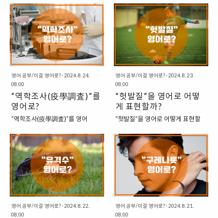
있습니다. 영어권에서는 다음과 같
공유하는 문화를 나타냅니다.“In
서 중요한 역할을 하고 있으며, 전기
“이근” 예비역 대위가 남긴 유명한
은 표현이 더 정확하게 사용됩니
some cultures, table sharing is a
에너지를 사용하여 친환경적인 운
대사, “너 인성 문제 있어?”는 많은
다. 1. Straight Neck Syndrome:
common practice in busy res..
전을 가능하게 하는 차량을 의미합
사람들 사이에서 유행어가 되었습
일자목 증후군 이는 거북목 증후군..
니다. 기존의 석유를 이용하는 내연
니다. 당시 방송이 공개된 이후, 해
기관의 차량에 비해서 비교적 친환
당 대사는 여러 곳에서 패러디가 되
경 차량으로 알려져 있어, 친환경 기
면서, 밈처럼 쓰이기도 했습니다. 이
술로 대표적으로 손꼽히는 기기 중
제는 시간이 다소 흘러서 더 이상 이
의 하나이기도 합니다. 최근에는 전
와 관련된 밈을 찾아보기 어렵게 되
영어 공부/이걸 영어로?
·
2024. 8. 24.
영어 공부/이걸 영어로?
·
2024. 8. 23.
기차 배터리가 폭발하며 화재가 발
08:00
었지만, 추억을 회상하며 한 번 글을
08:00
생하는 경우가 발생하면서 전기차
“역학조사(疫學調査)”를
작성해봅니다. “너 인성 문제 있
“헛발질”을 영어로 어떻
에 대한 인기가 줄어들고 있는 추세
어?”를 영어로는 어떻게 쓸 수 있을
영어로?
게 표현할까?
이지만, 이번 글에서 전기차를 영어
까요? 1. Do you have an
“역학조사(疫學調査)”를 영어
“헛발질”을 영어로 어떻게 표현할
로 어떻게 쓸 수 있는지 한 번 살펴
attitude problem? “Attitude”는
로? 코로나19 팬데믹 동안, “역학조
까? 축구나 다른 스포츠를 할 때, 공
보도록 하겠습니다. 1. 전기차:
사람의 태도나 성향을 뜻하며,
사”라는 용어가 자주 사용되었습니
을 제대로 맞추지 못하거나 실패하
Electric Car / Electric Vehicle 전
“Problem”은 문제를 의미합니다.
다. 이 용어는 전염병의 발생 원인과
는 경우를 표현할 때, 한국어로는
기차는 전기를 동력으로 사용하는
이 표현은 상대방의 태도나 행동에
그 확산 경로를 파악하는 과정을 의
“헛발질하다”라고 합니다. 특히,
차량입니다. 전기 배터리에서 에너
문제가 있음을 지적하는 데 적합합
미합니다. 이제는 코로나19 상황이
08-09 시즌 프리미어리그 리버풀
지를 받아 모터를 구동시키는 방식
니다. 사실 이근 대위..
잠잠해지면서, 자주 들어볼 수 없는
의 심장이자 레전드로 손꼽히는 스
으로, 전통적인 내연기..
표현이 되었지만, 이 표현에 대해서
티븐 제라드 선수의 헛발질은 지금
한 번 살펴보는 시간을 가져보도록
까지도 회자되고 있는 장면으로 헛
하겠습니다. 1. Epidemiological
발질하면 가장 먼저 떠오르는 장면
영어 공부/이걸 영어로?
·
2024. 8. 22.
영어 공부/이걸 영어로?
·
2024. 8. 21.
08:00
08:00
Survey : 역학조사 (주로 전문 분야
이기도 합니다. 이런 상황을 영어로