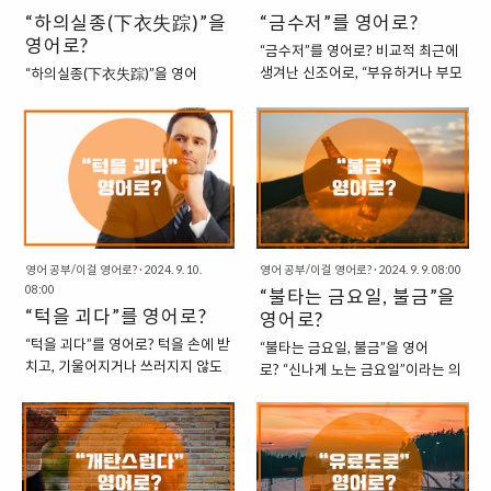
“하의실종(下衣失踪)”을
“금수저”를 영어로?
영어로?
“금수저”를 영어로? 비교적 최근에
생겨난 신조어로, “부유하거나 부모
“하의실종(下衣失踪)”을 영어
의 사회적 지위가 높은 가정에서 태
로? “하의실종”은 상의에 가려 하의
어나 경제적 여유 따위의 좋은 환경
가 거의 보이지 않는 옷차림을 비유
을 누리는 사람”을 비유적으로 이르
적으로 표현하는 신조어입니다. 이
는 말로 “금수저”라는 표현이 있습
표현은 일반적으로 ‘실종’이라는 개
니다. 이는 경제적, 사회적 배경이
념을 의류에 적용하여 유머러스하
좋은 사람을 가리키는 말입니다. 이
게 만들어진 말입니다. 이와 유사한
러한 “수저계급론”은 복잡한 감정을
패션을 영어로 표현할 때는 다음과
담고 있으며, 계층 이동의 어려움,
같은 용어를 사용합니다. 1. Thigh
유복한 환경에 대한 부러움, 그리고
Skimming : 허벅지에서 살짝 스치
영어 공부/이걸 영어로?
·
2024. 9. 10.
영어 공부/이걸 영어로?
·
2024. 9. 9. 08:00
08:00
현실의 자괴감 등을 포함하고 있습
는 (하의 실종) “Thigh
“불타는 금요일, 불금”을
“턱을 괴다”를 영어로?
니다. 영어에는 “금수저”라는 표현
Skimming”은 옷이 허벅지에 가까
영어로?
이 없습니다. 하지만 유사한 개념을
운 위치에서 살짝 스치는 상태를 표
“턱을 괴다”를 영어로? 턱을 손에 받
“불타는 금요일, 불금”을 영어
표현할 수 있는 표현이 있습니
현합니다. 여기서 “Thigh”는 허벅지
치고, 기울어지거나 쓰러지지 않도
로? “신나게 노는 금요일”이라는 의
다. 1. Born With a Silver Spoon :
를 뜻하고, “Skimming”은 ‘표면을
록 하는 자세를 두고 “턱을 괴다.”라
미로 쓰이는 “불타는 금요일”을 줄
은수저를 물고 태어나다 (부유한 집
스치다’는 의미로 사용됩니다. “My
고 합니다. 이 자세는 한국뿐만 아니
여서 “불금”이라는 신조어가 탄생했
안에서 태어나다) 영어에서는 주로
girlfriend was in a thigh
라 영미권에서도 자주 취하는 자세
다. 사람의 언어는 경제적으로 변하
“Born with a silver spoon in
skimming red dress.” (내 여자친
로, 영어 표현도 자연스럽게 존재합
는 습성이 있어서, 이렇게 자주 쓰이
one’s mout..
구는 허벅지에서 살짝 스치는 빨간
니다. 1. Resting One’s Chin on
는 단어는 점점 줄어드는데, 영어에
드레스를 입고..