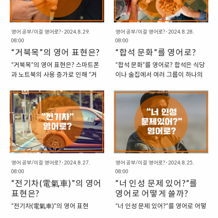
하는 경향이 있습니다. 영어에서 맛
다. 까치의 발은 앞 발가락은 잘 발
은 “단맛(Sweet), 쓴맛(Bitter), 신
달한 반면, 뒷 발가락은 매우 짧다.
맛(Sour), 짠맛(Salty)”의 4가지 맛
게다가 뛸 때는 뒷꿈치를 치켜올리
으로 표현할 뿐, 떫은 맛은 맛으로
는 습성이 있다. “까치발을 영어로
영어 공부/이걸 영어로?
·
2024. 8. 29.
영어 공부/이걸 영어로?
·
2024. 8. 28.
08:00
08:00
표현하지 않습니다. 즉, “떫은 맛”은
표현하는 다양한 방법” 1. Stand
“거북목”의 영어 표현은?
“합석 문화”를 영어로?
주로 일반적인 맛 범주에서는 다루
on (your) tiptoe, Stand on
지 않으며, 다른 방식으로 표현합니
(your) toes = 까치발로 서다. 가장
“거북목”의 영어 표현은? 스마트폰
“합석 문화”를 영어로? 합석은 식당
다. “떫은 맛의 일반적인 영어 표
먼저 사용할 수 있는 표현입니다. 이
과 노트북의 사용 증가로 인해 “거
이나 술집에서 여러 그룹이 하나의
현” 1. Bitter: 쓰다 = 떫다. 떫은 맛
는 발끝에 서서 발뒤꿈치를 들어올
북목 증후군”을 겪는 사람들이 많아
테이블을 함께 사용하는 문화를 의
을 설명할 때 가장 일반적인 표현 중
린 자세를 묘사하며 우리말의 까치
지고 있습니다. 이를 줄여서는 “거
미합니다. 이는 공간이 제한된 곳에
하나입니다. “쓴맛”이라는 개념으로
발과 일맥상통합니다.“She had to
북목”이라고 하는데, 이 증후군은
서 일반적으로 볼 수 있는 관행입니
접근하며, 떫은 맛이 쓴맛과 유사하
stand on tiptoe to reach the top
모니터나 스마트폰을 눈높이보다
다. 우리나라에서는 술집을 제외한
게 느껴질 수 있습니다.“These ..
shelf.” (그녀는 꼭대기 선반..
낮은 위치에서 오랫동안 내려다볼
일반적인 식당에서는 이러한 문화
때, 목이 거북의 목처럼 구부러지는
를 거의 찾을 수 없지만, 홍콩에서는
증상을 의미합니다. 이는 척추에 부
식당에서도 이러한 문화를 쉽게 찾
담을 주고, 목 근육과 인대를 늘어지
을 수 있습니다. “합석 문화의 영어
게 합니다. “거북목 증후군의 영어
표현” 합석 문화에 대해서 영어로
영어 공부/이걸 영어로?
·
2024. 8. 27.
영어 공부/이걸 영어로?
·
2024. 8. 25.
표현” “거북목 증후군”을 영어로 옮
표현해보면 아래와 같이 쓸 수 있습
08:00
08:00
기면 “Turtle Neck Syndrome” 정
니다. 1. Table Sharing: 테이블 공
“전기차(電氣車)”의 영어
“너 인성 문제 있어?”를
도가 될 수 있지만, 이는 일반적으로
유 = 합석 문화 합석 문화를 설명할
표현은?
영어로 어떻게 쓸까?
사용되는 표현이 아니며, 우리나라
때 가장 적절한 영어 표현입니다. 이
“전기차(電氣車)”의 영어 표현
“너 인성 문제 있어?”를 영어로 어떻
에서만 쓰이는 콩글리시라고 할 수
표현은 여러 그룹이 같은 테이블을
은? 전기차는 현대의 자동차 기술에
게 쓸까? “가짜 사나이” 방송에서