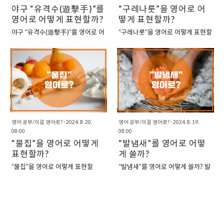
야구 “유격수(遊擊手)”를
“구레나룻”을 영어로 어
에서 쓰임) “Epidemiological
어떻게 표현할 수 있을까요? 이번
Survey”는 전염병의 발생 원인과
영어로 어떻게 표현할까?
글에서는 헛발질을 영어로 어떻게
떻게 표현할까?
역학적 특성을 조사하는 과정입니
쓸 수 있는지 한 번 정리해보도록 하
야구 “유격수(遊擊手)”를 영어로 어
“구레나룻”을 영어로 어떻게 표현할
다. “Epidemiological”은 역학에 관
겠습니다. 1. Fumble : 더듬다, 헛
떻게 표현할까? 야구는 다양한 포지
까? 얼굴의 양쪽 옆에 나는 수염을
련된 것을 의미하며, “Survey”는 조
발질하다. “Fumble”은 주로 공을 다
션이 있는 스포츠로, 각 포지션은 그
우리는 “구레나룻”이라고 부릅니다.
사 또는 연구를 뜻합니다. 이 표현은
루는 데 실패하거나 손이나 발로 제
역할에 따라 다르게 구분됩니다. 그
이 부분은 머리카락과 연결되어 있
전문적인 상황에서 주로 사용됩니
대로 잡지 못하는 상황을 표현합니
중에서 유격수는 독특한 포지션으
지만 실제로는 수염의 일종으로 간
다. “The epidemiological ..
다. 공을 잡았다가 떨어뜨리거나, 공
로, 내야수 중에서 유일하게 특정한
주됩니다. 구레나룻은 동양인보다
을 차려고 했지만 제대로 맞추지 못
베이스를 맡지 않고 전방위적으로
서양인에게 더 풍성하게 나는 경우
하는 경우에 사용됩니..
움직이는 역할을 합니다. 영어로 이
가 많으며, 특히 엘비스 프레슬리의
포지션은 어떻게 표현될까요? 1.
구레나룻이 유명하기도 합니다. 이
Shortstop : 유격수 “Shortstop”은
번 글에서는 구레나룻에 관한 영어
영어 공부/이걸 영어로?
·
2024. 8. 20.
영어 공부/이걸 영어로?
·
2024. 8. 19.
유격수를 가장 일반적으로 지칭하
08:00
표현에 대해서 한 번 살펴보도록 하
08:00
는 영어 표현입니다. 야구의 내야 포
“물집”을 영어로 어떻게
겠습니다. 1. Sideburns : 구레나
“발냄새”를 영어로 어떻
지션 중 하나로, 주로 2루와 3루 사
룻 “Sideburns”는 얼굴의 옆부분에
표현할까?
게 쓸까?
이의 공간을 커버하며, 강력한 수비
나는 수염을 가리키는 가장 일반적
“물집”을 영어로 어떻게 표현할
“발냄새”를 영어로 어떻게 쓸까? 발
와 빠른 반응이 요구됩니다. 19세기
인 표현입니다. 이 용어는 “side”
까? 물집은 피부에 자극이 가해져
냄새는 오랜 시간 동안 신발이나 양
야구 초창기에는 공이 현재처럼 딱
(옆)와 “burns” (타다)에서 유래되
생기는 질환으로, 피부의 상층 사이
말을 신었을 때 발에서 나는 불쾌한
딱하지 않았기 때문에 외야에서 내
었으며, 옆에 나 있는 수염을 설명하
에 액체가 고여 작은 주머니를 형성
냄새를 의미합니다. 영미권의 사람
야까지 공을 던지는 것이 어려웠습
는 데 사용됩니다. “I have no
하는 증상을 의미합니다. 이번 글에
들 역시도 신체에서 불쾌한 냄새가
니다. 그래서 중계 역할을 하던 포지
problems growing a moustache,
서는 물집을 영어로 어떻게 쓸 수 있
나기도 하기에 이러한 표현은 영어
션이 필요했고, 이를 “Shortstop..
but for..