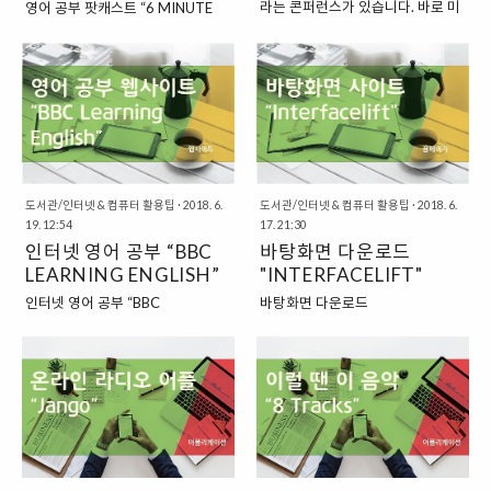
라는 콘퍼런스가 있습니다. 바로 미
영어 공부 팟캐스트 “6 MINUTE
이미지나 마구 가져와도 될까?” 요
겠습니다. 유튜브에서 영상 반복 재
국의 비영리재단에서 운영하는 강
ENGLISH” 요즘에는 온라인에서 무
즘에는 인터넷에서 다양한 이미지
생을 하는 방법은 간단합니다. 우선
연회인데요. 1984년 창립된 이후
료로 활용할 수 있는 영어 공부 자료
를 쉽게 찾아볼 수 있습니다. “구
원하는 영상을 재생합니다. 그리고
1990년부터 매년 개최되고 있는
가 많이 있습니다. 이번에는 다양한
글”에서 이미지를 검색해보면, 정말
재생되고 있는 영상 위에서 "마우스
콘퍼런스입니다. 이러한 콘퍼런스
자료 중에서 영국의 공영 방송사 중
다양한 이미지를 찾아볼 수 있으니
오른쪽 버튼 클릭"을 해주면, 여러
는 인터넷이 발달하면서 더욱더 큰
의 하나인 “BBC”에서 무료로 공유
까요. 그런데, 이렇게 인터넷에 올라
가지 옵션이 뜨는데요. 영어로 설정
인기를 끌게 되었는데요. 온라인을
하고 있는 팟캐스트에 대해서 한 번
와 있는 이미지를 내가 필..
이 되어 있는 경우..
통해서 테드에서 펼쳐진 유명한 강
소개를 해보려고 합니다. 바로 “6
연들을 무료로 볼 수 있게 되었기 때
MINUTE ENGLISH”라는 이름의
문입니다. “TED = 기술
프로그램인데요. 우리말로는 “6분
도서관/인터넷 & 컴퓨터 활용팁
·
2018. 6.
도서관/인터넷 & 컴퓨터 활용팁
·
2018. 6.
(TECHNOLOGY), 오락
영어” 정도로 옮겨볼 수 있는 프로
19. 12:54
17. 21:30
(ENTERTAINMENT), 디자인
그램이랍니다. “6분 동안 한 가지 주
인터넷 영어 공부 “BBC
바탕화면 다운로드
(DESIGN)” 우리가 흔히 테드라고
제에 대해서 소개를 하는 6
LEARNING ENGLISH”
"INTERFACELIFT"
부르는 이름은 “TECHNOLOGY,
MINUTE ENGLISH” 6분 영어라는
인터넷 영어 공부 “BBC
바탕화면 다운로드
ENTERTAINMENT, DESIGN”의
이름의 “6 MINUTE ENGLISH”의
LEARNING ENGLISH” 이제는 인
"INTERFACELIFT" 매일 사용하는
약자입니다. 각각, 기술, 오락, 디자
프로그램 구성은 간단합니다. 정말
터넷에서 거의 모든 자료를 찾을 수
컴퓨터라도 바탕화면이나 아이콘을
인을 가리키는 단어이지요. 그래서,
말 그대로 “6분 동안”, 어떤 주제에
있는 시대가 되었습니다. 특히, 언어
조금 바꾸어 주는 것만으로도 새로
테드 강연 중에는 세상을 변화시킬
대해서 이야기를 하는 내용의 프로
를 공부하는 경우에는 인터넷에서
운 기분을 낼 수 있습니다. 물론, 요
만한 “신기술”에 대한 내용을 소개
그램인 것이지요. 그리고, 프로그램
어학에 관련된 다양한 학습자료를
즘에는 순정이 최고라고 해서, 처음
하는 내용의 강연..
의 마지막 부분에서는 프로..
찾을 수 있게 되었는데요. 특히, 언
에 산 컴퓨터를 그대로 사용하는 경
어는 사람들이 어떻게 사용하는지
우가 더 많은 것 같지만, 그래도 간
에 대해서 아는 것이 중요하기에, 실
혹 바탕화면이나 아이콘 등을 바꾸