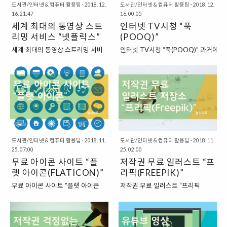
도서관/인터넷 & 컴퓨터 활용팁
·
2018. 12.
도서관/인터넷 & 컴퓨터 활용팁
·
2018. 12.
16. 21:47
16. 00:05
세계 최대의 동영상 스트
인터넷 TV시청 “푹
리밍 서비스 “넷플릭스”
(POOQ)”
세계 최대의 동영상 스트리밍 서비
인터넷 TV시청 “푹(POOQ)” 과거에
스 “넷플릭스” 넷플릭스(NETFLIX)
는 인터넷으로 TV를 시청하는 것이 은
는 과거에는 우리나라에서는 다소
근히 어려웠습니다만, 이제는 인터넷
생소한 서비스였지만, 이제는 우리
을 통해서 TV 시청을 쉽게 할 수 있는
나라에도 많이 알려진 서비스가 되
시대가 되었습니다. 거의 대부분의 TV
었습니다. 넷플릭스는 1997년에
프로그램을 인터넷에서 다시보기로 볼
미국에서 설립된 회사인데요.
수 있기도 하고, 심지어는 실시간 방송
1998년부터 서비스를 시작했습니
을 그대로 시청할 수 있기도 하지요.
다. 처음에는 비디오 대여 사업부터
“인터넷으로 다양한 TV 프로그램을
시작하여. 이후 시대 변화를 거치며
볼 수 있는 웹사이트, 푹(POOQ)” 이
도서관/인터넷 & 컴퓨터 활용팁
·
2018. 11.
도서관/인터넷 & 컴퓨터 활용팁
·
2018. 11.
25. 07:00
25. 02:00
DVD 대여 사업을 거치고, 이제는
렇게 인터넷을 통해서 TV를 볼 수 있
무료 아이콘 사이트 “플
저작권 무료 일러스트 “프
온라인 최대 규모의 동영상 스트리
는 웹사이트는 곳곳에 있습니다. KBS
밍 사이트로 발돋움하게 되었지요.
랫 아이콘(FLATICON)”
방송의 경우에는 KBS에서 자체적으로
리픽(FREEPIK)”
“세계 최대의 엔터테인먼트 회사가
만든 프로그램이면서 웹사이트인 “K
무료 아이콘 사이트 “플랫 아이콘
저작권 무료 일러스트 “프리픽
된 넷플릭스(NETFLIX)” 넷플릭스
PLAYER”를 이용하면 볼 수 있지요.
(FLATICON)” 그래픽 작업을 하다
(FREEPIK)” 그래픽 작업을 하다 보면,
는 이렇게 계속되는 성장을 거듭하
KBS 방송 보기 “K PLAYER” :
보면, 저작권 문제로 민감해질 때가
소스 자료를 직접 만들어서 쓰기보다
여, 2018년 5월 25일에는 디즈니
http://theuranus.tistory.com/4575
있습니다. 그래서 이런 경우에는 애
는 다운로드해서 이용하는 것이 시간
의 시가총액을 뛰어넘어 잠깐 동안
하지만, KBS 외의 다른 방송 채널인 ..
초에 저작권에 저촉이 되지 않도록
을 절약하는 방법이 됩니다. 물론, 진정