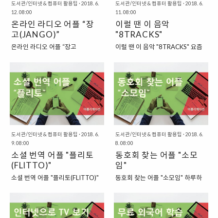
제로 듣고, 말하는 방식으로 습득을
어 주는 것만으로도 상쾌한 기분을
도서관/인터넷 & 컴퓨터 활용팁
·
2018. 6.
도서관/인터넷 & 컴퓨터 활용팁
·
2018. 6.
12. 08:00
11. 08:00
하는 것이 가장 효과적이기도 합니
낼 수 있기도 하답니다. "바탕화면
온라인 라디오 어플 “장
이럴 땐 이 음악
다. 하지만, 우리나라에서는 영어를
에 적합한 그림이나 사진을 어디에
비롯한 다른 외국어를 하는 사람들
고(JANGO)”
서 받을 수 있을까?" 이렇게 바탕화
"8TRACKS"
을 쉽게 찾을 수 없기도 한데요. 그
면이나 아이콘을 변경하는 것은 좋
온라인 라디오 어플 “장고
이럴 땐 이 음악 "8TRACKS" 요즘
래서 이런 경우에는 “인터넷”을 통
은데, 바탕화면으로 적합한 사진이
(JANGO)” 요즘에는 인터넷으로 많
에는 무료로 콘텐츠를 볼 수 있는 곳
해서 획득한 자료를 공부에 활용하
나 그림 같은 것들은 어디에서 받을
은 것들을 할 수 있는 시대가 되었습
이 굉장히 많아졌습니다. 특히 음악
는 것이 도움이 되기도 합니다. “영
수 있을까요? 요즘에는 구글 검색을
니다. 인터넷으로 필요한 정보를 찾
쪽을 살펴보면, 무료로 배포되는 콘
국 공영방송 BBC에서 운영하고 있
통해서 멋진 이미지를 마음껏 받을
고, TV를 볼 수 있기도 하고, 영상도
텐츠를 손쉽게 찾아볼 수 있습니다.
는 외국어 학습 사이트, BBC
수 있긴 하지만, 저작권에 문제가 생
보고, 공부를 할 수 있고, 노래를 들
지금 당장 유튜브만 들어가 보아도
LEARNING ENGLISH” 이렇게 온
길 수도 있고, (물론 개인용 컴퓨터
을 수도 있는 시대가 되었지요. 이렇
시중에 나와있는 대부분의 음악이
라인에서 이제는 “학습자료..
바탕화면으로 사용하는 것 정도로
게 많은 것들을 할 수 있게 한 것에
유튜브에서 무료로 공유되고 있는
문..
는 다양한 웹사이트와 어플리케이
것을 볼 수 있지요. 그래서, 요즘 시
션들이 있기에 가능한 것이 아닐까
대에는 "콘텐츠"가 없어서 소비를
도서관/인터넷 & 컴퓨터 활용팁
·
2018. 6.
도서관/인터넷 & 컴퓨터 활용팁
·
2018. 6.
하는 생각이 듭니다. “온라인으로
9. 08:00
못하는 것이 아니라, 좋은 콘텐츠가
8. 08:00
듣는 음악 라디오 어플, 장고
소셜 번역 어플 "플리토
어디에 있는지 몰라서 소비를 하지
동호회 찾는 어플 "소모
(JANGO)” 요즘에는 온라인을 통해
못하는 경우가 더 흔한 일인 것 같습
(FLITTO)"
임"
서 해외의 다양한 음악을 무료로 들
니다. "들을 수 있는 노래는 많지만,
소셜 번역 어플 "플리토(FLITTO)"
동호회 찾는 어플 "소모임" 하루하
을 수 있는 어플리케이션과 웹사이
어떤 음악을 들어야 할지 모를 때..."
요즘에는 "소셜(SOCIAL)"이라는
루 바쁘게 살아가야 하는 현대사회
트가 존재합니다. 이번에 한 번 이야
실제로, 들을 수 있는 음악을 굉장히
문구가 여기저기서 쓰이고 있습니
이지만, 혼자서만 세상을 살아갈 수
기를 나누어 볼 “장고(JANGO)”라
많이 있습니다. 하지만, 어떤 음악을
다. 대표적으로는 "소셜 네트워
는 없습니다. 그래서 일부러 새로운
는 어플 역시도 그런 어플 중의 하나
들어야 할지에 대해서 갈피를 잡지
크"라고 불리는 "SNS" 서비스를 먼
사람들을 만나기 위해서 동호회를