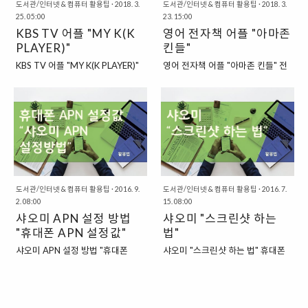
개발을 하고, 윈도우 폰에서도 사용
아볼 수 있습니다. "호텔 가격을 비
도서관/인터넷 & 컴퓨터 활용팁
·
2018. 3.
도서관/인터넷 & 컴퓨터 활용팁
·
2018. 3.
25. 05:00
23. 15:00
가능하도록 어플리케이션이 개발이
교해주는 어플리케이션, 데일리 호
KBS TV 어플 "MY K(K
영어 전자책 어플 "아마존
되어서 이제는 더 이상 아이폰 사용
텔(DAILY HOTEL)" 이번에 한 번
자들의 전유물은 아니게 되었지요.
PLAYER)"
소개를 해볼 어플리케이션인 "데일
킨들"
"페이스북, 트위터, 구글플러스 등
리호텔(DAILY HOTEL)" 역시도 호
KBS TV 어플 "MY K(K PLAYER)"
영어 전자책 어플 "아마존 킨들" 전
을 책처럼 볼 수 있게 해주는 어플리
텔 가격비교를 제공하는 어플리케
다른 방송사와는 달리 "KBS"의 경
자책의 원조를 떠올려보면 "아마
케이션" 이 어플리케이션의 핵심은
이션입니다. 이미 많은 사람들이 알
우에는 국영방송인지라 TV 수신료
존"이라는 대기업에서 만들어낸 "킨
간단합니다. 바로 "페이스북", "트위
고 계시듯이, 항공권의 가격과 호텔
를 전기세에 첨부해서 내는 구조로
들(KINDLE)"을 떠올려볼 수 있습니
터", "구글플러스"와 같은 SNS를 한
가격은 그때 그때 상황에 따라서 달
수익을 내고 있기도 합니다. 물론,
다. 킨들은 전자책의 대표주자라고
곳에서 볼 수 있도록 해주는 어플리
라진답니다. 수요가 많을 때는 같은
이렇게 전기세에 합산해서 나오는
할 수 있는데요. 태블릿 PC와 같은
케이션인 것이지요. 그것도 단순히
방이라고 하더라도 가격이 훌쩍 올
TV 수신료는 TV를 보지 않는 경우
킨들파이어 제품을 생산하기도 하
그냥 한 곳에 모아주는..
라가기도 하고, 반면..
에는 지역 전기 공사에 연락해서
고, 전자잉크를 활용한 전자책인
TV를 보지 않으니, TV 수신료를 빼
"킨들"을 제작하기도 합니다. 그래
달라고 하면 더 이상 수신료를 지불
서 마치, 이렇게 "킨들"이라는 이름
도서관/인터넷 & 컴퓨터 활용팁
·
2016. 9.
도서관/인터넷 & 컴퓨터 활용팁
·
2016. 7.
하지 않아도 되지요. 아무튼, 이렇게
2. 08:00
을 들어보면, "전자책을 보는 도
15. 08:00
다른 방송국과는 다른 수입원을 가
샤오미 APN 설정 방법
구"라는 생각이 우선적으로 떠오르
샤오미 "스크린샷 하는
지고 있는 국영방송이라 KBS는 자
기도 하는데요. 하지만, 킨들은 "어
"휴대폰 APN 설정값"
법"
체적으로 인터넷으로 TV를 무료로
플리케이션"이기도 하답니다. "아마
샤오미 APN 설정 방법 "휴대폰
샤오미 "스크린샷 하는 법" 휴대폰
볼 수 있도록 하는 어플리케이션과
존의 전자책 어플리케이션 킨들
APN 설정값" 개인적으로 "샤오미"
을 아이폰에서 안드로이드, 그것도
웹사이트를 만들어 냈습니다. "KBS
(KINDLE)" 아마존에서는 이렇게 전
휴대폰을 해외직구를 통해서 구입
안드로이드 중에서도 국내에서는
방송을 실시간으로 온라인으로 볼
자책을 보는 도구를 구매하지 않더
을 해서 사용하고 있는데요. 조금 오
흔하지 않은 휴대폰이라고 할 수 있
수 있는 어플리케이션, MY K" KBS
라도 아마존에서 공개하고 있는 "전
래된 모델인 샤오미 Mi4 모델을 사
는 "샤오미 휴대폰"으로 바꾸다 보