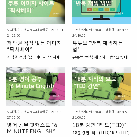
세계 최대의 엔터테인먼트 회사가
저작권이 없는 자료를 이용하는 것
한 아티스트라면, 모든 자료를 직접 만
되었던 적이 있기도 합니다. 물론,
이 좋답니다. 그래서, 특히 이미지를
들어서 사용하면 좋겠지만 시간이 촉
여전히 디즈니는 건재하고, 디즈니..
얻는 경우에 제가 주로 이용하는 사
박한 경우라거나, 직접 이 정도의 고퀄
이트가 두 곳 있습니다. 이미 이전에
리티 이미지를 만들기 힘든 경우에는
소개를 해드렸던 적이 있는 사이트
이미 만들어져 있는 자료를 활용하는
도서관/인터넷 & 컴퓨터 활용팁
·
2018. 11.
도서관/인터넷 & 컴퓨터 활용팁
·
2018. 11.
인데요. 아래와 같습니다. “저작권
24. 22:00
것이 도움이 됩니다. “저작권 걱정 없
24. 18:00
무료 이미지를 얻을 수 있는 사이
저작권 걱정 없는 이미지
는 무료 이미지 사이트” 저작권 걱정
유튜브 "반복 재생하는
트” 저작권이 없는 이미지와 일러스
없는 무료 이미지를 제공하는 웹사이
“픽사베이”
법"
트레이터 이미지를 얻을 수 있는 곳
트는 몇 곳이 있습니다. 그중에서 제가
저작권 걱정 없는 이미지 “픽사베
유튜브 "반복 재생하는 법" 요즘 대
은 아래와 같습니다. 그중에서 개인
이미지 소스를 얻기 위해서 사용하는
이” 블로그와 같은 인터넷 사이트를
세라고 할 수 있는 유튜브는 시간이
적으로 픽사베이(PIXABAY)의 경우
곳은 “픽사베이(PIXABAY)”라는 곳이
운영하다 보면, 특정한 이미지 파일
갈수록 점점 더 커지는 듯합니다. 과
사진 자료를 더 많이 구할 수 있는
있는데요. 픽사베이 소개 글 :
을 필요로 하는 편입니다. 물론, 가
거에 유튜브는 여러 가지 문제가 있
편이고, “프리픽(FREEPIK)”의 경우
http://theuranus.tistory.com/5532
장 좋은 방법은 자신이 직접 찍은 사
었는데요. 이제는 그런 사소한 문제
에는 일러스트레이터 이미지 파일
하지만, 픽사베이의 경우에는 ..
진을 활용하는 것이 “저작권”의 위
점들을 거의 찾아볼 수 없답니다. 간
을 더 많이 구할 수 있는 편입니다.
험에서 벗아날 수 있는 최선의 방법
혹, 유튜브에서 영상을 보다 보면,
픽사베이..
이라고 할 수 있을 것이지만, 현대
같은 영상을 반복해서 보고 싶을 때
사회에서는 모든 것을 직접 다 하기
가 있습니다. 마음에 드는 노래를 여
가 쉽지는 않습니다. 그만큼의 시간
러 번 듣고 싶은 경우에 주로 사용하
도서관/인터넷 & 컴퓨터 활용팁
·
2018. 9.
도서관/인터넷 & 컴퓨터 활용팁
·
2018. 9.
27. 08:00
26. 08:00
과 노동력이 들기 때문인데요. 그래
는 기능이지요. "유튜브에서 영상
영어 공부 팟캐스트 “6
18분 강연 “테드(TED)”
서, 이렇게 사진이 필요한데, 나에게
반복 재생하는 방법" 이번에는 유튜
그런 사진이 없는 경우에는 난감하
MINUTE ENGLISH”
브에서 영상을 반복 재생하는 방법
18분 강연 “테드(TED)” 테드(TED)
기 그지없습니다. “인터넷에서 아무
에 대해서 간단하게 알아보도록 하