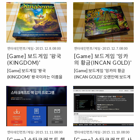
가 단행이 되니 당황스럽기는 합니
2014 경기장면 모습 (이미지 출처 :
메뉴얼" 바로 이전 포스팅에서 "문
자료" 한 때는 목요일 저녁마다 "보
다. "방대한 양의 업데이트가 진행
구글 검색) "미국의 EVO 2004
명 첫번째 확장팩 FAME AND
드게임 나잇"을 했던 적이 있습니
된 도타 2 7.00 버전" "도타 2
(Evolution Championship Series
FORTUNE"의 가내수공업 한글화
다. 지금은 PC GAME NIGHT을 하
7.00" 버전이 공개된 이후, 온라인
2004)에서 나왔던 전설적인 장면"
자료를 공개해보았습니다. 이번에
고 있지만 말이죠. 그래서 예전 포스
에..
그 장면은 바..
도 그와 비슷한 내용으로 FAME
팅을 찾아보면, 목요일 저녁에 시드
AND FORTUNE 이후에 출시된 문
아이어의 "문명" 보드게임을 함께
명 확장팩과 관련이 있는 자료라고
즐긴 내용을 담은 포스팅을 블로그
엔터테인먼트/게임
·
2015. 12. 8. 08:00
엔터테인먼트/게임
·
2015. 12. 7. 08:00
할 수 있겠습니다. 바로 문명 보드게
에서 찾아볼 수도 있습니다. 아무튼,
[Game] 보드게임 '왕국
[Game] 보드게임 '잉카
임의 두번째 확장팩 "WISDOM
그 포스팅을 보고 많은 분들께서 질
AND WARFARE"의 한글 메뉴얼
(KINGDOM)'
문을 해주신 내용이 있는데요. 그것
의 황금(INCAN GOLD)'
버전이라고 할 수 있을 것인데요. 다
은 바로 "문명 확장팩 FAME AND
[Game] 보드게임 '왕국
[Game] 보드게임 '잉카의 황금
른 내용은 없고, 한글 메뉴얼 자료만
FORTUNE"의 한글화 버전을 어디
(KINGDOM)' 왕국이라는 이름을
(INCAN GOLD)' 오랜만에 보드게
한번 업로드를 해보려고 합니다. ▲
에서 구하느냐는 것이라고 할 수 있
가진 보드게임은 이전에 한번 이야
임과 관련된 이야기를 하게 되는 듯
문명 2번째 확장팩 WISDOM
겠습니다. "결론부터 이야기하자면,
기를 해본 "잉카의 황금"이라는 게
하다. 소인배닷컴도 워낙에 예전에
AND WARFARE (이미지 출처 : 구
공식 한글화버전은 없는 것으로 알
임에 비해서 제법 "전략적인 요
게임을 좋아했던지라, 자연스럽게
글 검색) "다이브다이스의 빨간고양
려져있습니다." 그래서 이번에는 간
소"가 많이 가미된 게임이라고 할
이런저런 게임들을 접하게 되었던
이님이 만든 자료" 이전 확장팩 한
단하게 결론부터 먼저 이야기를 해
수 있을 것이다. 상대적으로 머리를
그러한 기억이 있는데, 한동안은 게
글화는 제 지인인 "묵공이"님이 직
보자고 하면, 제가 알기로는 "문명
써야할 일이 많은 게임이라고 할 수
임에 흥미를 잃었던 적이 있다. 특별
접..
의 첫번..
있을 것이고 이것저것 고려해야할
히 컴퓨터로 하는 게임에 흥미를 잃
것들이 많이 있는 게임이라고 할 수
었던 것인데, 그러면서 사람들과 만
엔터테인먼트/게임
·
2015. 11. 11. 08:00
엔터테인먼트/게임
·
2015. 11. 10. 08:00
있을 것이다. 하지만 이번에도 게임
나서 소통하면서 즐길 수 있는 "보
[Game] 스타크래프트 핵
[Game] 스타크래프트 사
의 목적은 비슷하다, 다른 플레이어
드게임"에는 그 때부터 살짜 관심을