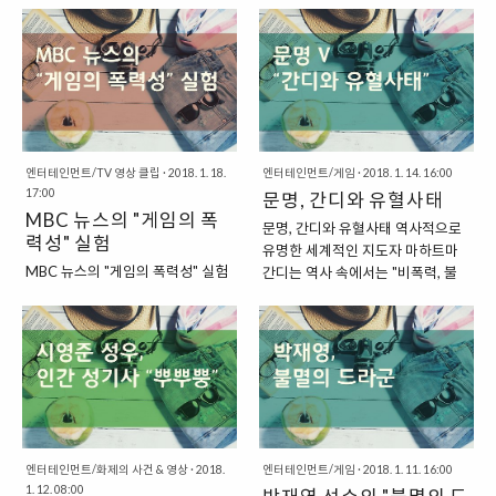
할 수 있지요. "장애물에 도전하는
두 블리자드의 "워크래프트 3"이라
다는 게임이 있기도 하지요. 하지만,
에 등장했던 4대 천왕이라고 할 수
일반인 선수들, 게임에서 우승하면
는 게임에서 나왔습니다. 워크래프
안타깝게도 이 타임머신은 미래로
있는 "택뱅리쌍"을 떠올려볼 수 있
6천만 원의 상금이 주어진다." 이 프
트 3은 전략 시뮬레이션 게임이지
만 갈 뿐, 과거로 돌아갈 수도 없고
을 것입니다. 이 중에서 "뱅"이 바로
로그램에 참여하는 사람들은 "일반
만, 영웅과 레벨의 개념을 도입해서
현재로 돌아올 수도 없답니다. "한
"송병구 선수"를 가리키는 것이었지
인"들이랍니다. 우리나라에서는 이
전작인 스타크래프트보다 ..
번 잡으면, 시간이 앞으로만 간다는
요. 이제는 스타크래프트 1 리그가
러한 프로그램에 주..
게임, 문명" 이렇게 한 번 시작하면
없어져서, 더 이상 스타크래프트 프
시간이 금세 흘러버리는 중독적인
로게이머라는 명칭이 사라지긴 했
게임이 제법 있는데요. 그중에서도
지만, 2017년에는 재미있는 이벤
엔터테인먼트/TV 영상 클립
·
2018. 1. 18.
엔터테인먼트/게임
·
2018. 1. 14. 16:00
17:00
특별히 "문명"이라는 게임은 더욱더
트가 있기도 했습니다. 바로 송병구
문명, 간디와 유혈사태
MBC 뉴스의 "게임의 폭
악명이 높은 게임이기도 합니다. 턴
선수가 "AI"를 상대로 경기를 펼친
문명, 간디와 유혈사태 역사적으로
력성" 실험
방식의 게임이고, 한턴 한턴에 특별
것이지요. "송병구 선수와 인공지능
유명한 세계적인 지도자 마하트마
한 챕터나 경계가 있는 것이 아닌지
의 경기" 송병구 선수는 2017년
MBC 뉴스의 "게임의 폭력성" 실험
간디는 역사 속에서는 "비폭력, 불
라, 한턴만 더, 한턴만 더하다 보면
10월 31일 서울 세종대학교 학생
과거 2011년 2월 13일 MBC 뉴스
복종" 운동을 벌인 것으로 유명합니
어느새 날이 새고, 다음 날을 맞이하
회관에서 열린 "인간 VS 인공지능"
데스크에서 "게임의 폭력성을 알아
다. 평화적인 시위를 통해서 인도의
게 되는 악명 높은 게임이라고 하지
스타크래프트 대회에 참가했습니
보기 위한 실험"을 진행했습니다.
독립을 이끌어낸 열사라고 할 수 있
요. 그래서 이 게임을 앞으로만 가는
다. 송병구 선수는 프로게이머 대표
그런데, 이 실험 자체가 상당히 문제
지요. 그래서, 우리는 일반적으로 간
타임머신..
로 참석한 것인데요. 이 대회에서는
가 되었는데요. 실험의 방법이 이성
디를 떠올리면 "비폭력"적인 이미지
송병구 선수와 다양한 ..
적으로 이해가 되지 않았기 때문이
를 떠올립니다. 사실, 역사적으로 그
었습니다. 실험방법은 바로 게임을
는 비폭력으로 저항을 했으니, 이러
하고 있는 사람들이 있는 "PC방"에
한 이미지를 떠올리는 것이 옳을 것
서 임의로 모든 전원을 차단하고 이
엔터테인먼트/화제의 사건 & 영상
·
2018.
입니다. 그런데, 이상하게도 "시드
엔터테인먼트/게임
·
2018. 1. 11. 16:00
1. 12. 08:00
들의 반응을 지켜본 것이었지요. 게
마이어의 문명"이라는 게임의 시리