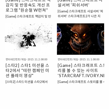
에 비해서 더욱 더 많은 "돈"을 확보
감지 및 반응속도 개선 프
가지게 되었던 것이 아닐까 싶다. 아
설서버 '피쉬서버'
하는 것이 게임의 목적이라고 할 수
무튼 이번에는 "보드게임" 중의 하
로그램 "원순철 W런쳐"
[Game] 스타크래프트 사설서버 '피
있을 것이다. "총 3라운드로 이루어
나라고 할 수 있는 잉카의 황금이라
쉬서버' 스타크래프트2가 나온 지
[Game] 스타크래프트 핵감지 및 반
져있는 게임, 적절한 곳에 성을 배치
는 게임에 대한 이야기를 해보려고
도 상당히 오랜 시간이 흘렀지만, 아
응속도 개선 프로그램 "원순철 W런
해서 많은 이득을 보도록 하자." 이
한다. ▲ 총 5라운드로 이루어진
직도 스타크래프트1을 즐기는 사람
쳐" 스타크래프트가 상당한 인기를
게임을 쉽게 설명하자면, 활용할 수
INCAN GOLD "일종의 눈치게임이
들이 제법 있는 듯 하다. 소인배닷컴
끌면서, 원래의 스타크래프트가 가
있는 성을 적재적소에 배치해서 많
라고 할 수 있는 잉카의 황금" 잉카
은 최근들어서 스타크래프트1을 플
진 단점들을 보완하는 프로그램들
은 수입을 만들어 내는 것이 목적인
의 황금이라는 게임 자체는 그다지
레이해보지는 않았지만, 그래도 나
이 속속들이 개발되기 시작했다. 가
게임이라고 할 수 있을 ..
심오한 게임이 아니..
름의 인기를 간접적으로 느껴볼 수
장 문제가 되었던 부분은 아마도
있는 그러한 모습이라고 할 수 있을
"핵"과 관련된 문제가 아닐까 싶은
것인데, 블리자드에서 공식적으로
데, 가장 유명한 핵 중의 하나가 바
엔터테인먼트/게임
·
2015. 11. 2. 08:00
운영하는 배틀넷이 아니라 다른 사
엔터테인먼트/게임
·
2015. 11. 1. 08:00
로 "맵핵"이 아닐까 싶다. 맵핵이라
[스타2] 스타1 미션을 스
설 서버에서 운영하는 배틀넷 서버
[Game] 스타크래프트 스토
고 하면, 원래 보이지 않는 지역을
가 아직도 이렇게 건재하게 있다는
마음대로 볼 수 있어서, 상대방이 무
타2에서 "테란 캠페인 미
리를 볼 수 있는 사이트
것이 나름의 인기를 반증하는 그러
엇을 하는지 훤히 보면서 플레이할
션 플레이 영상"
'STARCRAFT.IVORY.NET
한 것이라고 할 수 있을 듯 하다. 그
수 있는 것을 의미하는데, 이러한 맵
[스타2] 스타1 미션을 스타2에서
[Game] 스타크래프트 스토리를 볼 수 
중에서도 상당히 오랜 역사를 자랑
핵뿐만 아니라 다양한 다른 핵들도
"테란 캠페인 미션 플레이 영상" 오
는 사이트 'STARCRAFT.IVORY.NET'
하는 곳이 바로 "피쉬서버"라는 곳
존재하기도 한 그러한 모습이었다.
래 전에 스타크래프트2에서 스타크
스타크래프트2에서 스타크래프트1 미
인데, 인터넷에서 피쉬서버를 검색
▲ 공식 배포 홈페이지 캡춰 "두 번
래프트1 미션을 플레이할 수 있다
을 플레이 할 수 있다는 사실을 접하게 
해보면, 피쉬서버를 레지스트리에
째는 바로 온라인 배틀넷의 느린 반
는 소식을 전했던 적이 있다. 개인적
고, 어떻게 하면 그러한 미션들을 플레이
등록하는 방법에 대한 내용은 쉽게
응속도" 첫번째의 문제가 바로 핵과
으로 스타크래프트1을 상당히 좋아
할 수 있는지에 관해서 한번 알아보았다.
찾을 수 있는 모습이지만, 정작 피쉬
관련된 문제가 있었다고 한다면, 두