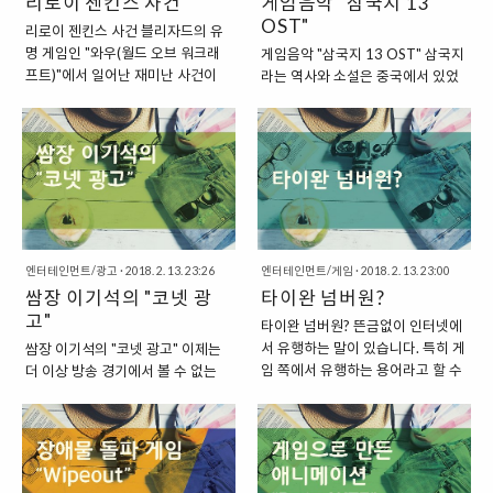
리로이 젠킨스 사건
게임음악 "삼국지 13
OST"
리로이 젠킨스 사건 블리자드의 유
명 게임인 "와우(월드 오브 워크래
게임음악 "삼국지 13 OST" 삼국지
프트)"에서 일어난 재미난 사건이
라는 역사와 소설은 중국에서 있었
있습니다. 바로 "리로이 젠킨스 사
던 일이지만, 이것을 게임으로 만들
건"이라고 불리는 사건인데요. 이는
어내면서 큰 인기를 끌게 한 국가는
블리자드 게임에서 일어난 가장 재
바로 일본입니다. 일본의 게임 회사
미있는 사건으로 남아있기도 하지
인 "KOEI"에서 삼국지 시리즈를 꾸
요. 특히 당시에 "와우(WOW)"를
준히 만들어내면서, 사람들로 하여
했던 유저들은 거의 모두 이 사건을
금 삼국지에 더욱더 빠져들게 만든
기억하고 있을 것이랍니다. "리로이
것이지요. 그래서 게임 분야에 대해
젠킨스 사건의 발단" 리로이 젠킨스
서 국한해서 본다면, 삼국지는 중국
사건은 "리로이 젠킨스(LEEROY
엔터테인먼트/광고
·
2018. 2. 13. 23:26
엔터테인먼트/게임
·
2018. 2. 13. 23:00
의 역사의 일부이고, 소설이기는 하
JENKINS)"라는 필명을 사용하는
쌈장 이기석의 "코넷 광
타이완 넘버원?
지만 이것을 게임으로 완성시킨 것
플레이어에서 나온 이름입니다. 워
고"
은 바로 일본이라고도 할 수 있을 것
타이완 넘버원? 뜬금없이 인터넷에
크래프트 팀원들과 함께 검은 바위
입니다. "일본의 게임 회사, 코에이
서 유행하는 말이 있습니다. 특히 게
쌈장 이기석의 "코넷 광고" 이제는
첨탑을 공략하려다가 벌어진 해프
에서 꾸준히 시리즈를 계속해온 삼
임 쪽에서 유행하는 용어라고 할 수
더 이상 방송 경기에서 볼 수 없는
닝인데요. 여러 대원들과 함께 던전
국지" 일본의 게임회사인 "코에이
있는데요. 바로 "타이완 넘버원
인물이 되었지만, 90년대 후반부터
공략에 대한 회의를 하면서 각각의
(KOEI)"에서는 1985년 "삼국지
(TAIWAN NO.1)"이라는 말이지
2000년대 초반까지 이분의 인기는
역할을 분담하고 있는 도중, 그는 뜬
1"을 발매한 이후 꾸준히 그 시리즈
요. 타이완 넘버원이라는 말에서 들
상당했습니다. 바로 1세대 프로게
금없이 "시간이 없어! 가자고! 리로
를 계속해서 이어왔습니다. 그중에
어볼 수 있듯이, 이 말은 해외 게임
이머라고 칭할 수 있는 스타크래프
이~ 젠킨스"라고 외치며..
서도 큰 인기를 끌었던 시리즈는
에서 유행한 말이랍니다. 바로 중국
트의 전설 "쌈장" 이기석 씨지요. 이