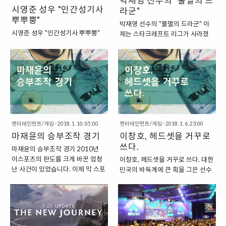
박재영 선수의 "불멸의 드
시영준 성우 "인간성기사
임을 하던 중에 갑자기 컴퓨터가 꺼
즈에서 간디는 아주 폭력적인 모습
라군"
진 사람들은 당연히 화가 났답니다.
뿌뿌뿡"
으로 등장한답니다. 컴퓨터가 인도
박재영 선수의 "불멸의 드라군" 이
"이들이 화를 내고 공격적인 말을
의 간디를 플레이하게 되면, 전쟁광
시영준 성우 "인간성기사 뿌뿌뿡"
제는 스타크래프트 리그가 사라졌
하는 것은 컴퓨터 게임 때문이다?"
에 패왕과 같은 행동을 한다고 하지
제법 오래된 영상이지만, "인간성기
지만, 과거에는 양대 게임방송사인
그런데 이후 등장한 멘트가 더 어이
요. "문명 게임 속 간디의 BE 폭력주
사 뿌뿌뿡"이라는 이름으로 제법 많
"온게임넷"과 "MBC게임"에서 리그
가 없기도 했습니다. 갑자기 전원이
의와 유혈사태" 현실과 역사 속의
은 인기를 끌었던 영상이 있습니다.
를 개최하기도 하고, 프로리그가 꾸
내려간 상황에서 이들은 화를 내고,
간디의 이미지와는 다르게 문명이
과거 블리자드에서 "와우(WORLD
준히 열리기도 하면서 많은 인기를
공격적인 언행을 보이기도 하는데
라는 게임 속에서 등장하는 간디는..
OF WARCRAFT)"라는 온라인 게
끌던 시기가 있기도 했습니다. 이러
요. 이들의 이런 행동의 원인이 바로
임을 선보였는데요. 블리자드에서
한 다양한 게임 리그와 함께 선수들
"컴퓨터 게임"에..
처음으로 만든 "온라인 MMO
은 그에 맞는 경기력을 선보이기 위
RPG"였던지라 상당한 인기를 끌었
해서 노력을 하는 모습을 보였지요.
습니다. 덕분에, 온게임넷과 같은 게
엔터테인먼트/게임
·
2018. 1. 10. 05:00
그래서 프로들 간의 경기에서는 아
엔터테인먼트/게임
·
2018. 1. 6. 23:00
임 방송국에서도 와우를 가지고 방
마재윤의 승부조작 경기
마추어 선수들 간의 경기에서는 잘
이창호, 헤드셋을 거꾸로
송을 했었지요. 당시 각 서버에서 몇
볼 수 없는 모습을 방송 경기에서 볼
쓰다.
마재윤의 승부조작 경기 2010년
몇 길드를 뽑아서 대전을 했던 것으
수 있기도 했습니다. "박재영 선수
이스포츠의 판도를 크게 바꾼 엄청
이창호, 헤드셋을 거꾸로 쓰다. 대한
로 기억을 하는데, 선수들을 소개하
의 불멸의 드라군 컨트롤" 박재영
난 사건이 있었습니다. 이제 막 스포
민국의 바둑계에 큰 획을 그은 선수
는 장면에서 "인간성기사 뿌뿌뿡"이
선수는 상대적으로 유명하지 않은
츠로 자리 잡아가고 있는 "이스포
는 여럿 있습니다. 과거 바둑을 두는
라는 장면이 등장했고, 이것이 인기
프로게이머에 속하는 선수였습니
츠"에 찬물을 끼얹어버리는 엄청난
인공지능인 "알파고"를 상대로 선전
를 끌어서, 여러 가지 패러디 장면이
다. 한 시대를 풍미했던 임요환, 홍
사건이었지요. 그 사건은 바로 "프
을 했던 "이세돌" 씨를 떠올려 볼 수
나온 것이지요. "시영준 성우의 인
진호, 강민, 박용욱, 이영호, 이제동
로게이머"들이 승부조작에 가담했
있기도 하지만, 이세돌 선수 이전에
간성기사 뿌뿌뿡" 당시, 이 선수들
선수들과 같이 소위 S급이라고 불리
다는 것이었습니다. 어느 스포츠를
는 "이창호" 선수가 있기도 했습니
을 소개하던 성우는 바로 "시영준
는 수준은 아니었지만, MBC ..