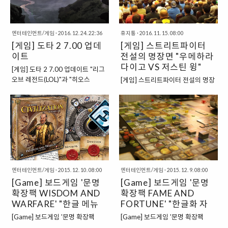
막론하고 승부조작에는 아주 강력
다. 그리고, 과거에 바둑을 기반으로
성우"였는데요. 굵직한 목..
한 철퇴가 내려집니다. 승부조작에
만든 독특한 온라인 게임이 있기도
가담했던 야구 선수들 역시도 앞으
했는데요. 바로 "바투"라는 이름의
로는 더 이상 야구로 밥벌이를 할 수
엔터테인먼트/게임
·
2016. 12. 24. 22:36
휴지통
·
2016. 11. 15. 08:00
게임이었지요. "바투리그에 출전한
없도록 아주 강력한 제재를 가하는
[게임] 도타 2 7.00 업데
[게임] 스트리트파이터
바둑 기사들" 바투라는 게임은 바둑
것이 보통이지요. 하지만, 스타크래
이트
을 기반으로 하지만, 바둑을 조금 변
전설의 명장면 "우메하라
프트 리그의 경우에는 이것보다 더
형시킨 형태의 게임이랍니다. 바둑
다이고 VS 저스틴 윙"
[게임] 도타 2 7.00 업데이트 "리그
욱더 가혹했습니다. "이제 막 자리
의 룰에 컴퓨터 게임과 같은 요소로
오브 레전드(LOL)"과 "히오스
[게임] 스트리트파이터 전설의 명장
잡아가고 있는 스타크래프트 리그
추가할 수 있는 부분을 추가한 게임
(HEROES OF THE STORM)"의 아
면 "우메하라 다이고 VS 저스틴 윙"
의 존폐 여부에 위협을 준 사건" 스
인데요. 그래도 기반이 바둑이었던
버지 격이라고 할 수 있는 게임인
개인적으로 격투 게임에 많은 흥미
타크래프트의 승부조작 사건은 다
만큼, 바투 게임 리그에서는 우리가
"도타 2"가 11년 만에 업데이트를
를 가지고 있지는 않지만, 이 장면은
른 스포츠에 비해서 그 여파가 훨씬
과거에 바둑 리그에서나 볼 수 있었
진행했습니다. 기존의 버전은
우연히 한 번쯤이라도 꼭 본 영성이
더 컸습니다. 그도 그럴 것이 프로야
던 선수들이 "헤드셋"을 쓰고 컴퓨
"6.88"이었는데요. 순식간에 7.00
아닐까 싶다. 이 영상을 처음 보았을
구 혹은..
터 앞에 앉아..
으로 업데이트가 되면서 많은 부분
때가 아마도, "역대 최고의 역전 장
이 변경되었습니다. 이번 업데이트
면 모음"과 같은 영상에서였다고 할
를 통해서 신규 영웅인 "MONKEY
수 있었는데 스트리트파이터라는
KING(손오공)"을 등장시킴과 동시
엔터테인먼트/게임
·
2015. 12. 10. 08:00
엔터테인먼트/게임
·
2015. 12. 9. 08:00
게임을 잘 모르는 소인배닷컴 조차
에 다양한 부분에 있어서, 대대적인
[Game] 보드게임 '문명
[Game] 보드게임 '문명
도 이 장면에 깜작 놀랐다고 할 수
업데이트를 감행했습니다. 저도 한
확장팩 WISDOM AND
있을 것 같기도 하다. 정말 짧은 순
확장팩 FAME AND
때는 도타 2라는 게임을 조금 즐겼
간이었지만, 이 영상을 한 번만 보고
WARFARE' "한글 메뉴
FORTUNE' "한글화 자
었는데요. 한동안 게임을 즐기지 않
도 기억이 나서, 나중에 일부러 찾아
얼"
료"
[Game] 보드게임 '문명 확장팩
[Game] 보드게임 '문명 확장팩
고 있었는데, 갑작스럽게 업데이트
보기도 했으니 말이다. ▲ EVO
WISDOM AND WARFARE' "한글
FAME AND FORTUNE' "한글화