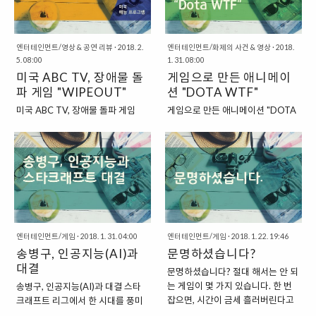
"삼국지 2"와 "삼국지 ..
인들을 놀려주기 위해서 사용하는
기석 씨는 당시 쌈장(SSAMJANG)
그런 장난식의 표현이라고 할 수 있
이라는 아이디를 사용하면서 스타
는 것이지요. "타이완 넘버원의 유
크래프트 게임에 참여했습니다. 배
래?" 타이완 넘버원이라는 말은
틀넷에서 좋은 성적을 거둔 그는 블
엔터테인먼트/영상 & 공연 리뷰
·
2018. 2.
엔터테인먼트/화제의 사건 & 영상
·
2018.
5. 08:00
1. 31. 08:00
"2016년"에 탄생했습니다. 바로
리자드에서 주최하는 세계대회에
미국 ABC TV, 장애물 돌
게임으로 만든 애니메이
H1Z1이라는 게임을 즐겨하는 미국
출전하게 되는데요. 여기에서 우승
파 게임 "WIPEOUT"
인 온라인 방송 스트리머인
션 "DOTA WTF"
을 거두면서 그는 상당한 인기를 얻
"ANGRYPUG"이라는 사람이 탄생
게 됩니다. "1999년 쌈장 이기석의
미국 ABC TV, 장애물 돌파 게임
게임으로 만든 애니메이션 "DOTA
시킨 유행어라고 할 수 있지요. 그는
한국통신 코넷 광고" 당시에는 인터
"WIPEOUT" 미국의 TV 채널 중의
WTF" 우리나라에는 "LOL"이라고
방송 내에서 핵을 사용하던 중국인
넷 게임 방송 분야가 발전하지 않은
하나인 "ABC"에서는 미리 만들어
불리는 "리그 오브 레전드(LEAGUE
플레이어들에게 게임 내 보이스 기
시기였던지라, 이기석 씨가 대회를
놓은 장애물을 통과하는 게임이 있
OF LEGEND)"라는 게임이 인기를
능으로 "타이완 넘버원"이라는 말을
우승했다는 이야기는 구전되거나,
습니다. 바로 "WIPEOUT"이라는
끌고 있지만, 해외에서는 LOL의 인
하면서, 중국인들을 놀리는 모습이..
신문 기사 정도를 통해서만 전달이
이름을 가진 미국의 "TV" 프로그램
기에 버금가는 게임이 있답니다. 바
되었습니다. 그럼에도 불구하..
이지요. 이 프로그램의 이름인
로 "DOTA 2"라는 이름의 게임이지
"WIPEOUT"에서 이 프로그램의
요. 사실, LOL이라는 게임과 DOTA
목적을 유추해볼 수 있는데요.
2라는 게임은 상당히 닮아있습니
"WIPEOUT"이란 "완패", "서프보
다. 두 게임이 닮은 이유는 간단한데
엔터테인먼트/게임
·
2018. 1. 31. 04:00
엔터테인먼트/게임
·
2018. 1. 22. 19:46
드에서 나가떨어지기"와 같은 의미
요. 바로 두 게임 모두 같은 곳에서
송병구, 인공지능(AI)과
문명하셨습니다?
로 사용이 된답니다. 그래서, 장애물
나온 게임이기 때문입니다. "워크래
대결
문명하셨습니다? 절대 해서는 안 되
통과 게임에 도전하는 사람들이 미
프트 3 유즈맵 게임에서 출발한
는 게임이 몇 가지 있습니다. 한 번
송병구, 인공지능(AI)과 대결 스타
션에 실패하는 모습을 재미있게 촬
LOL과 DOTA 2" 지금 인기를 끌고
잡으면, 시간이 금세 흘러버린다고
크래프트 리그에서 한 시대를 풍미
영하는 게 목적인 프로그램이라고
있는 "LOL"과 "DOTA 2" 게임은 모
해서, 마치 타임머신을 타는 것과 같
한 선수들을 떠올려본다면, 후반기